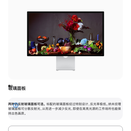
玻璃面板
两种抗反射玻璃面板可选。
标配的玻璃面板经过特别设计，反光率极低。纳米纹理
展
玻璃面板可分散反射光，从而进一步减少反光，即使在高亮光源的工作场所也能保
持出色画质。
开