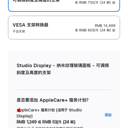
或 RMB 730/月 (24 期) 起
VESA 支架转换器
RMB 14,499
或 RMB 605/月 (24 期) 起
不含支架
Studio Display - 纳米纹理玻璃面板 - 可调倾
斜度及高度的支架
是否要添加 AppleCare+ 服务计划？
AppleCare+ 服务计划 (适用于 Studio
AppleC
添加
Display)
服
RMB 1,249
或
RMB 53/月 (24 期)