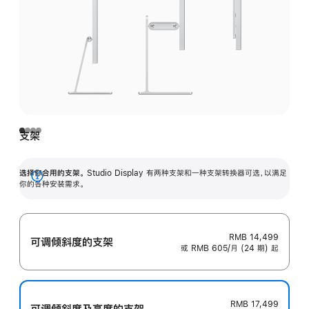
支架
选择你合用的支架。
Studio Display 有两种支架和一种支架转换器可选，以满足
展
你的各种安装需求。
开
RMB 14,499
可调倾斜度的支架
或 RMB 605/月 (24 期) 起
RMB 17,499
可调倾斜度及高‍度的支‍架