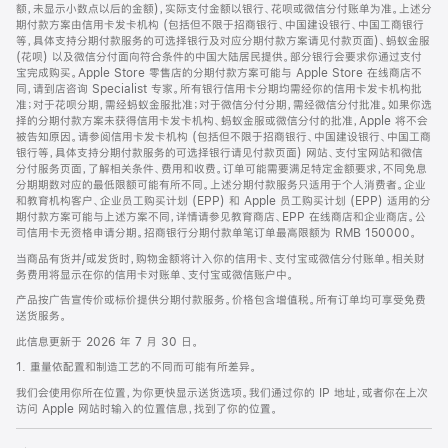
脚
额，未显示小数点以后的金额)，实际支付金额以银行、花呗或微信分付账单为准。上述分
期付款方案由信用卡发卡机构 (包括但不限于招商银行、中国建设银行、中国工商银行
等，具体支持分期付款服务的可选择银行及对应分期付款方案请见付款页面)、蚂蚁金服
(花呗) 以及微信分付面向符合条件的中国大陆居民提供。部分银行会要求你通过支付
宝完成购买。Apple Store 零售店的分期付款方案可能与 Apple Store 在线商店不
同，请到店咨询 Specialist 专家。所有银行信用卡分期均需经你的信用卡发卡机构批
准；对于花呗分期，需经蚂蚁金服批准；对于微信分付分期，需经微信分付批准。如果你选
择的分期付款方案未获得信用卡发卡机构、蚂蚁金服或微信分付的批准，Apple 将不会
被告知原因。请参阅信用卡发卡机构 (包括但不限于招商银行、中国建设银行、中国工商
银行等，具体支持分期付款服务的可选择银行请见付款页面) 网站、支付宝网站和微信
分付服务页面，了解相关条件、费用和收费。订单可能需要满足特定金额要求，不同免息
分期期数对应的最低限额可能有所不同。上述分期付款服务只适用于个人消费者。企业
和教育机构客户、企业员工购买计划 (EPP) 和 Apple 员工购买计划 (EPP) 适用的分
期付款方案可能与上述方案不同，详情请参见教育商店、EPP 在线商店和企业商店。公
司信用卡无资格申请分期。招商银行分期付款单笔订单最高限额为 RMB 150000。
当商品有货并/或发货时，购物金额将计入你的信用卡、支付宝或微信分付账单。相关财
务费用将显示在你的信用卡对账单、支付宝或微信账户中。
产品按广告宣传价或标价提供分期付款服务。价格包含增值税。所有订单均可享受免费
送货服务。
此信息更新于 2026 年 7 月 30 日。
1. 重量依配置和制造工艺的不同而可能有所差异。
我们会使用你所在位置，为你更快显示送货选项。我们通过你的 IP 地址，或者你在上次
访问 Apple 网站时输入的位置信息，找到了你的位置。