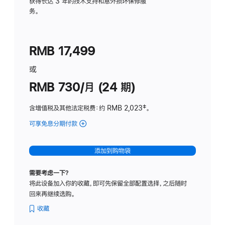
务
获得长达 3 年的技术支持和意外损坏保修服
务。
计
划
(适
RMB 17,499
用
于
或
Studio
RMB 730/月 (24 期)
Display
含增值税及其他法定税费
：约 RMB 2,023
脚
‡。
注
可享免息分期付款
(Studio
Display
-
添加到购物袋
纳
米
需要考虑一下？
纹
将此设备加入你的收藏，即可先保留全部配置选择，之后随时
理
回来再继续选购。
玻
璃
收藏
面