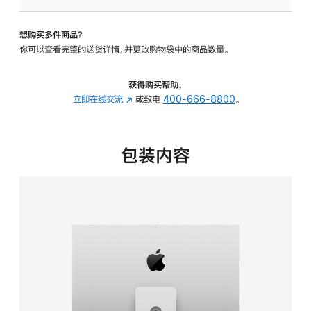
板
-
想购买多件商品？
可
你可以查看完整的送货详情，并更改购物袋中的商品数量。
调
倾
斜
获得购买帮助，
度
立即在线交流
(在
或致电
400-666-8800
。
及
新
高
窗
度
口
包装内容
的
中
支
打
架
开)
的
分
期
付
款
选
项)