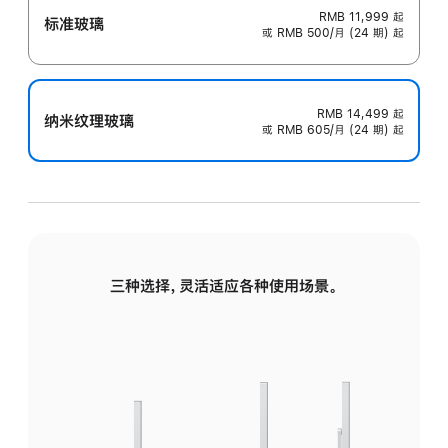
RMB 11,999
起
标准玻璃
或 RMB 500/月 (24 期) 起
RMB 14,499
起
纳米纹理玻璃
或 RMB 605/月 (24 期) 起
三种选择，灵活适应各种使用场景。
标