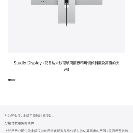
Studio Display (配备纳米纹理玻璃面板和可调倾斜度及高度的支
架)
网
脚
‡ 为近似值。金额可能随时间变动。
注
页
分期付款服务的条件
页
上述所示分期付款金额仅为使用特定期数免息分期付款估算得出的示例 (仅显示整数数