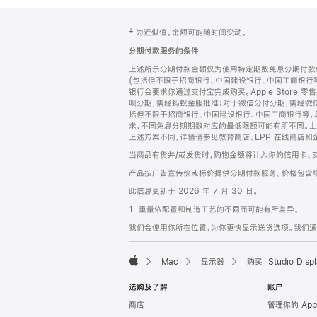
网
脚
‡ 为近似值。金额可能随时间变动。
注
页
分期付款服务的条件
页
上述所示分期付款金额仅为使用特定期数免息分期付款估
脚
(包括但不限于招商银行、中国建设银行、中国工商银行
银行会要求你通过支付宝完成购买。Apple Store 零
呗分期，需经蚂蚁金服批准；对于微信分付分期，需经微信
括但不限于招商银行、中国建设银行、中国工商银行等，
求，不同免息分期期数对应的最低限额可能有所不同。上述分
上述方案不同，详情请参见教育商店、EPP 在线商店和
当商品有货并/或发货时，购物金额将计入你的信用卡、
产品按广告宣传价或标价提供分期付款服务。价格包含
此信息更新于 2026 年 7 月 30 日。
1. 重量依配置和制造工艺的不同而可能有所差异。
我们会使用你所在位置，为你更快显示送货选项。我们通过你
Mac
显示器
购买 Studio Displ
Apple
选购及了解
账户
商店
管理你的 App