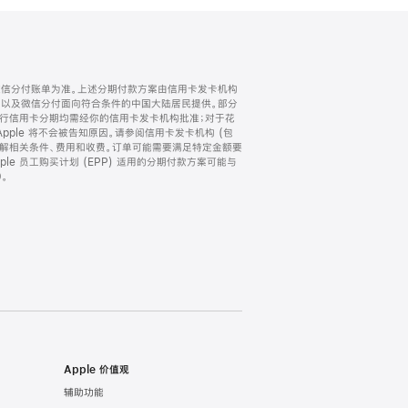
微信分付账单为准。上述分期付款方案由信用卡发卡机构
) 以及微信分付面向符合条件的中国大陆居民提供。部分
家。所有银行信用卡分期均需经你的信用卡发卡机构批准；对于花
ple 将不会被告知原因。请参阅信用卡发卡机构 (包
了解相关条件、费用和收费。订单可能需要满足特定金额要
e 员工购买计划 (EPP) 适用的分期付款方案可能与
。
Apple 价值观
辅助功能