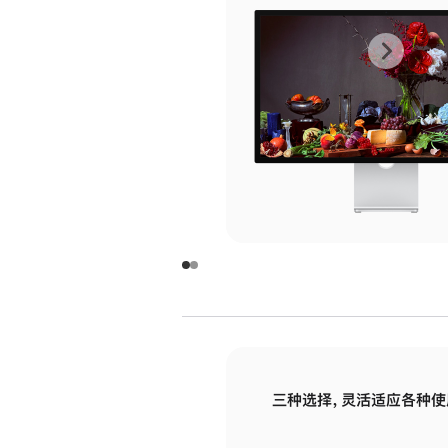
上
下
一
一
张
张
图
图
库
库
图
图
片
片
-
-
玻
玻
璃
璃
三种选择，灵活适应各种使
面
面
板
板