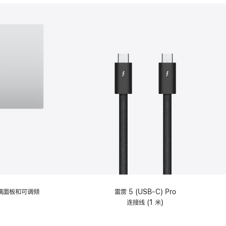
分
期
付
款
选
项)
理玻璃面板和可调倾
雷雳 5 (USB-C) Pro
连接线 (1 米)