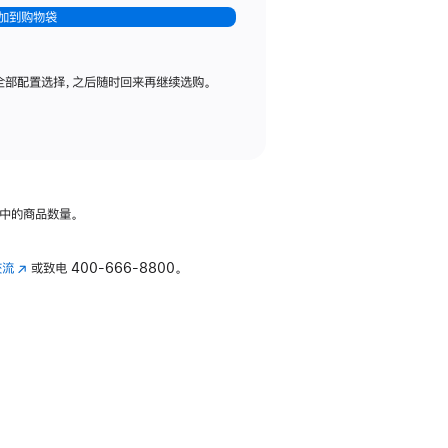
加到购物袋
全部配置选择，之后随时回来再继续选购。
中的商品数量。
交流
(在
或致电
400-666-8800。
新
窗
口
中
打
开)