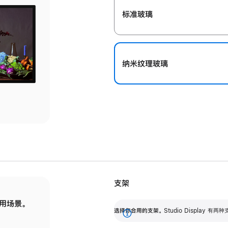
标准玻璃
纳米纹理玻璃
支架
用场景。
标配可调倾斜度的支架，提供 30 度的倾斜度
选
选择你合用的支架。
Studio Display
调节范围。
展