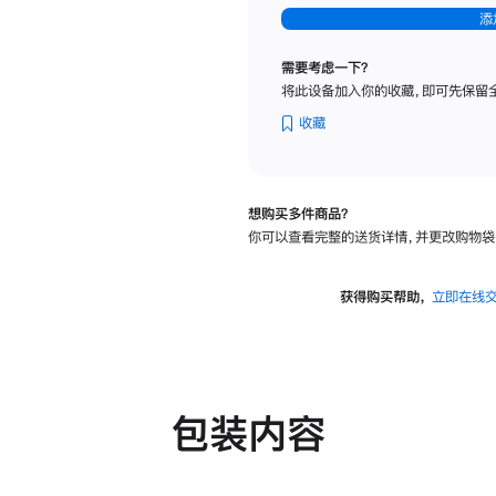
-
添
纳
米
需要考虑一下？
纹
将此设备加入你的收藏，即可先保留
理
玻
收藏
璃
面
板
想购买多件商品？
-
你可以查看完整的送货详情，并更改购物袋
可
调
倾
获得购买帮助，
立即在线
斜
度
及
高
度
包装内容
的
支
架
的