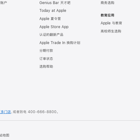
e 账户
Genius Bar 天才吧
商务选购
Today at Apple
教育应用
Apple 夏令营
Apple 与教育
Apple Store App
高校师生选购
认证的翻新产品
Apple Trade In 换购计划
分期付款
订单状态
选购帮助
更多门店
，或者致电
400-666-8800
。
站地图