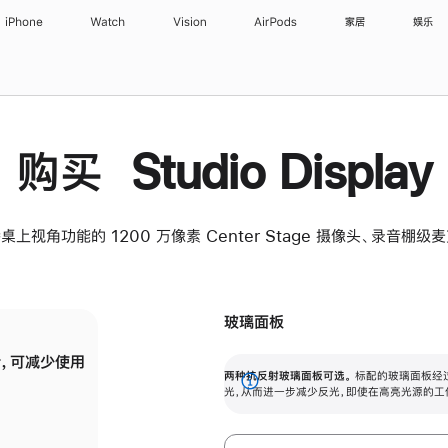
iPhone
Watch
Vision
AirPods
家居
娱乐
购买 Studio Display
桌上视角功能的 1200 万像素 Center Stage 摄像头、录音棚
玻璃面板
，可减少使用
纳米纹理玻璃面板可进一步减少反光，即使在
两种抗反射玻璃面板可选。
标配的玻璃面板经
。
有高亮光源的场所使用，也能保持出色画质。
展
光，从而进一步减少反光，即使在高亮光源的工
开