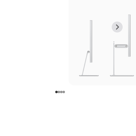
上
下
一
一
张
张
图
图
库
库
图
图
片
片
-
-
支
支
架
架