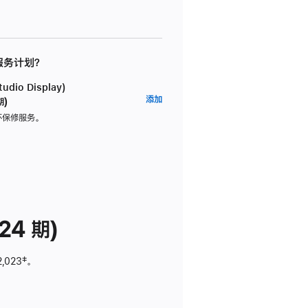
 服务计划？
dio Display)
AppleCare+
添加
期)
服
坏保修服务。
务
计
划
(适
用
于
24 期)
Studio
Display)
2,023
脚
‡。
注