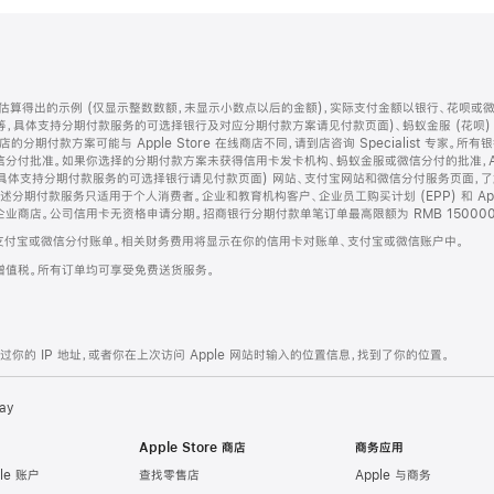
算得出的示例 (仅显示整数数额，未显示小数点以后的金额)，实际支付金额以银行、花呗或
等，具体支持分期付款服务的可选择银行及对应分期付款方案请见付款页面)、蚂蚁金服 (花呗
售店的分期付款方案可能与 Apple Store 在线商店不同，请到店咨询 Specialist 专
分付批准。如果你选择的分期付款方案未获得信用卡发卡机构、蚂蚁金服或微信分付的批准，Ap
具体支持分期付款服务的可选择银行请见付款页面) 网站、支付宝网站和微信分付服务页面，
期付款服务只适用于个人消费者。企业和教育机构客户、企业员工购买计划 (EPP) 和 Appl
企业商店。公司信用卡无资格申请分期。招商银行分期付款单笔订单最高限额为 RMB 150000
支付宝或微信分付账单。相关财务费用将显示在你的信用卡对账单、支付宝或微信账户中。
增值税。所有订单均可享受免费送货服务。
的 IP 地址，或者你在上次访问 Apple 网站时输入的位置信息，找到了你的位置。
ay
Apple Store 商店
商务应用
le 账户
查找零售店
Apple 与商务