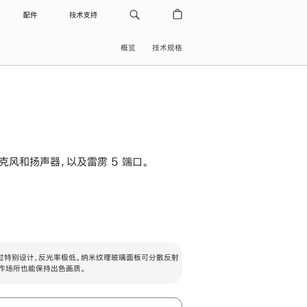
配件
技术支持
概览
技术规格
级麦克风和扬声器，以及雷雳 5 端口。
过特别设计，反光率极低。纳米纹理玻璃面板可分散反射
作场所也能保持出色画质。