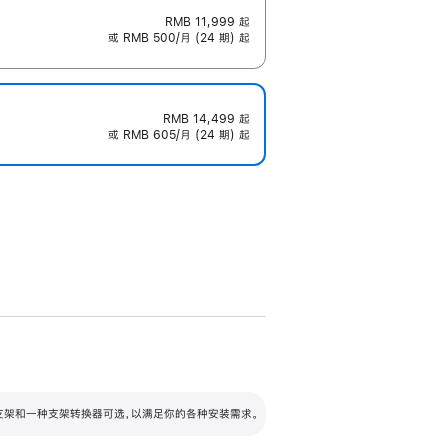
RMB 11,999
起
或 RMB 500/月 (24 期) 起
RMB 14,499
起
或 RMB 605/月 (24 期) 起
配可调倾斜度及高度的支架，额外增加 105
VESA 支架转换器
 有两种支架和一种支架转换器可选，以满足你的各种安装需求。
毫米的高度调节范围。
容的支架 (未随附)