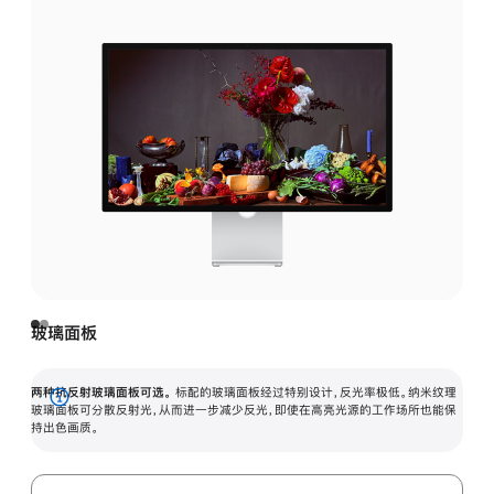
玻璃面板
两种抗反射玻璃面板可选。
标配的玻璃面板经过特别设计，反光率极低。纳米纹理
展
玻璃面板可分散反射光，从而进一步减少反光，即使在高亮光源的工作场所也能保
持出色画质。
开