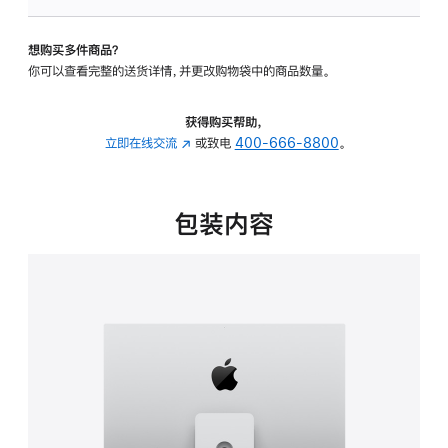
板
-
想购买多件商品？
可
你可以查看完整的送货详情，并更改购物袋中的商品数量。
调
倾
斜
获得购买帮助，
度
立即在线交流
(在
或致电
400-666-8800
。
及
新
高
窗
度
口
包装内容
的
中
支
打
架
开)
的
分
期
付
款
选
项)