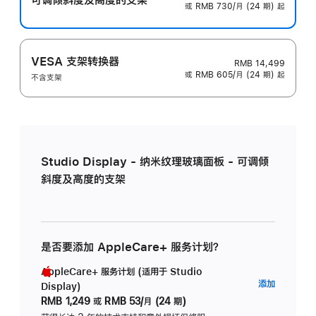
或 RMB 730/月 (24 期) 起
VESA 支架转换器
RMB 14,499
或 RMB 605/月 (24 期) 起
不含支架
Studio Display - 纳米纹理玻璃面板 - 可调倾
斜度及高度的支架
是否要添加 AppleCare+ 服务计划？
AppleCare+ 服务计划 (适用于 Studio
AppleC
添加
Display)
服
RMB 1,249
或
RMB 53/月 (24 期)