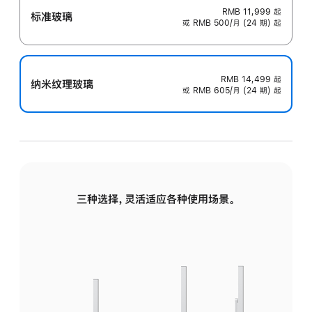
RMB 11,999
起
标准玻璃
或 RMB 500/月 (24 期) 起
RMB 14,499
起
纳米纹理玻璃
或 RMB 605/月 (24 期) 起
三种选择，灵活适应各种使用场景。
标