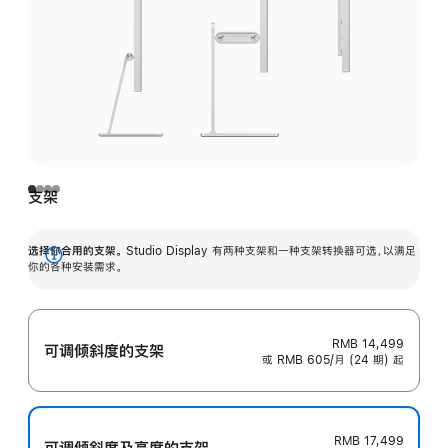
支架
选择你合用的支架。
Studio Display 有两种支架和一种支架转换器可选，以满足
展
你的各种安装需求。
开
RMB 14,499
可调倾斜度的支架
或 RMB 605/月 (24 期) 起
RMB 17,499
可调倾斜度及高‍度的支‍架