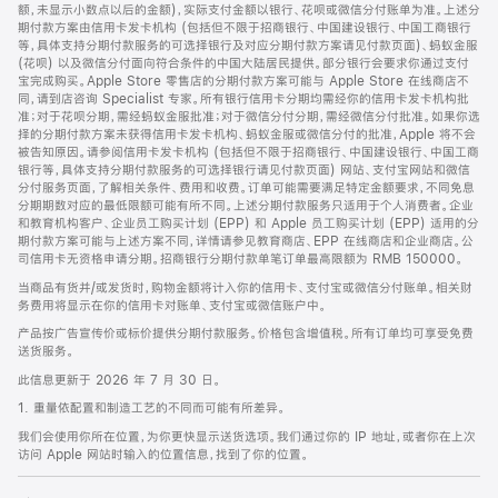
脚
额，未显示小数点以后的金额)，实际支付金额以银行、花呗或微信分付账单为准。上述分
期付款方案由信用卡发卡机构 (包括但不限于招商银行、中国建设银行、中国工商银行
等，具体支持分期付款服务的可选择银行及对应分期付款方案请见付款页面)、蚂蚁金服
(花呗) 以及微信分付面向符合条件的中国大陆居民提供。部分银行会要求你通过支付
宝完成购买。Apple Store 零售店的分期付款方案可能与 Apple Store 在线商店不
同，请到店咨询 Specialist 专家。所有银行信用卡分期均需经你的信用卡发卡机构批
准；对于花呗分期，需经蚂蚁金服批准；对于微信分付分期，需经微信分付批准。如果你选
择的分期付款方案未获得信用卡发卡机构、蚂蚁金服或微信分付的批准，Apple 将不会
被告知原因。请参阅信用卡发卡机构 (包括但不限于招商银行、中国建设银行、中国工商
银行等，具体支持分期付款服务的可选择银行请见付款页面) 网站、支付宝网站和微信
分付服务页面，了解相关条件、费用和收费。订单可能需要满足特定金额要求，不同免息
分期期数对应的最低限额可能有所不同。上述分期付款服务只适用于个人消费者。企业
和教育机构客户、企业员工购买计划 (EPP) 和 Apple 员工购买计划 (EPP) 适用的分
期付款方案可能与上述方案不同，详情请参见教育商店、EPP 在线商店和企业商店。公
司信用卡无资格申请分期。招商银行分期付款单笔订单最高限额为 RMB 150000。
当商品有货并/或发货时，购物金额将计入你的信用卡、支付宝或微信分付账单。相关财
务费用将显示在你的信用卡对账单、支付宝或微信账户中。
产品按广告宣传价或标价提供分期付款服务。价格包含增值税。所有订单均可享受免费
送货服务。
此信息更新于 2026 年 7 月 30 日。
1. 重量依配置和制造工艺的不同而可能有所差异。
我们会使用你所在位置，为你更快显示送货选项。我们通过你的 IP 地址，或者你在上次
访问 Apple 网站时输入的位置信息，找到了你的位置。