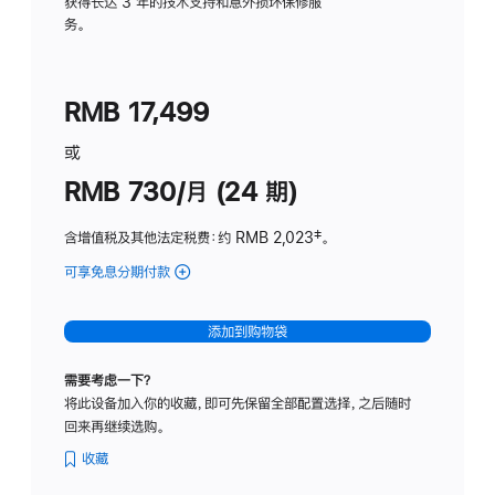
务
获得长达 3 年的技术支持和意外损坏保修服
务。
计
划
(适
RMB 17,499
用
于
或
Studio
RMB 730/月 (24 期)
Display
含增值税及其他法定税费
：约 RMB 2,023
脚
‡。
注
可享免息分期付款
(Studio
Display
-
添加到购物袋
纳
米
需要考虑一下？
纹
将此设备加入你的收藏，即可先保留全部配置选择，之后随时
理
回来再继续选购。
玻
璃
收藏
面