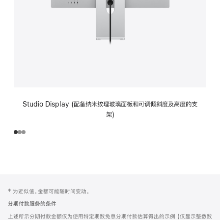
Studio Display (配备纳米纹理玻璃面板和可调倾斜度及高度的支
架)
网
脚
‡ 为近似值。金额可能随时间变动。
注
页
分期付款服务的条件
页
上述所示分期付款金额仅为使用特定期数免息分期付款估算得出的示例 (仅显示整数数