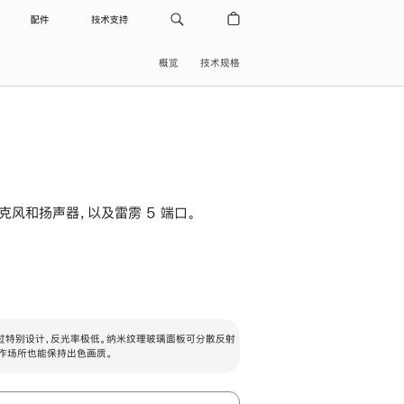
配件
技术支持
概览
技术规格
级麦克风和扬声器，以及雷雳 5 端口。
过特别设计，反光率极低。纳米纹理玻璃面板可分散反射
作场所也能保持出色画质。