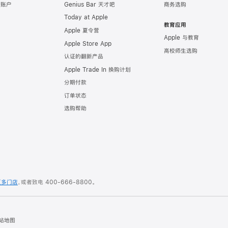
e 账户
Genius Bar 天才吧
商务选购
Today at Apple
教育应用
Apple 夏令营
Apple 与教育
Apple Store App
高校师生选购
认证的翻新产品
Apple Trade In 换购计划
分期付款
订单状态
选购帮助
更多门店
，或者致电
400-666-8800
。
站地图