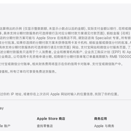
算得出的示例 (仅显示整数数额，未显示小数点以后的金额)，实际支付金额以银行、花呗或
等，具体支持分期付款服务的可选择银行及对应分期付款方案请见付款页面)、蚂蚁金服 (花呗
售店的分期付款方案可能与 Apple Store 在线商店不同，请到店咨询 Specialist 专
分付批准。如果你选择的分期付款方案未获得信用卡发卡机构、蚂蚁金服或微信分付的批准，Ap
具体支持分期付款服务的可选择银行请见付款页面) 网站、支付宝网站和微信分付服务页面，
期付款服务只适用于个人消费者。企业和教育机构客户、企业员工购买计划 (EPP) 和 Appl
企业商店。公司信用卡无资格申请分期。招商银行分期付款单笔订单最高限额为 RMB 150000
支付宝或微信分付账单。相关财务费用将显示在你的信用卡对账单、支付宝或微信账户中。
增值税。所有订单均可享受免费送货服务。
的 IP 地址，或者你在上次访问 Apple 网站时输入的位置信息，找到了你的位置。
ay
Apple Store 商店
商务应用
le 账户
查找零售店
Apple 与商务