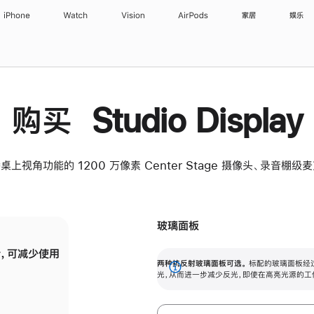
iPhone
Watch
Vision
AirPods
家居
娱乐
购买 Studio Display
桌上视角功能的 1200 万像素 Center Stage 摄像头、录音棚
玻璃面板
，可减少使用
纳米纹理玻璃面板可进一步减少反光，即使在
两种抗反射玻璃面板可选。
标配的玻璃面板经
。
有高亮光源的场所使用，也能保持出色画质。
展
光，从而进一步减少反光，即使在高亮光源的工
开