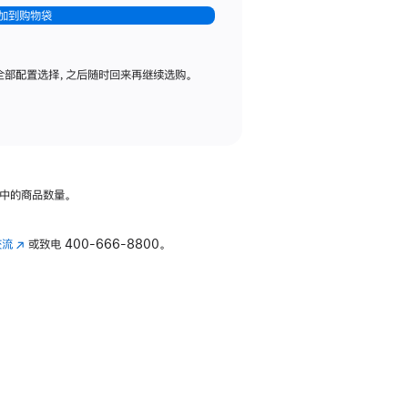
加到购物袋
全部配置选择，之后随时回来再继续选购。
中的商品数量。
交流
(在
或致电
400-666-8800。
新
窗
口
中
打
开)