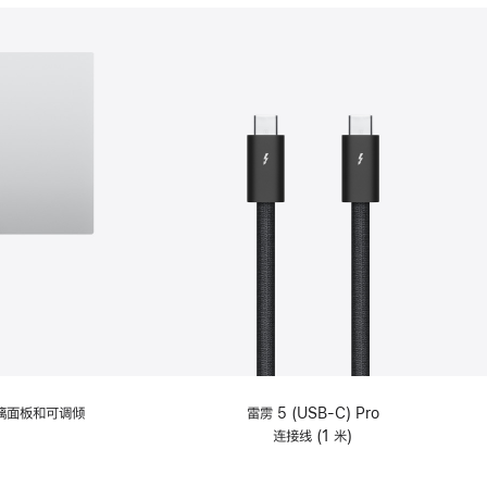
分
期
付
款
选
项)
理玻璃面板和可调倾
雷雳 5 (USB-C) Pro
连接线 (1 米)