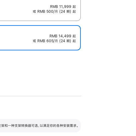
RMB 11,999
起
或 RMB 500/月 (24 期) 起
RMB 14,499
起
或 RMB 605/月 (24 期) 起
配可调倾斜度及高度的支架，额外增加 105
VESA 支架转换器
 有两种支架和一种支架转换器可选，以满足你的各种安装需求。
毫米的高度调节范围。
容的支架 (未随附)