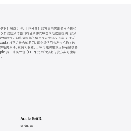
微信分付账单为准。上述分期付款方案由信用卡发卡机构
) 以及微信分付面向符合条件的中国大陆居民提供。部分
家。所有银行信用卡分期均需经你的信用卡发卡机构批准；对于花
ple 将不会被告知原因。请参阅信用卡发卡机构 (包
了解相关条件、费用和收费。订单可能需要满足特定金额要
e 员工购买计划 (EPP) 适用的分期付款方案可能与
。
Apple 价值观
辅助功能