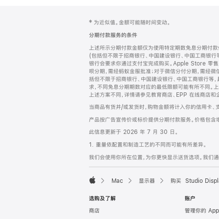
网
脚
‡ 为近似值。金额可能随时间变动。
注
页
分期付款服务的条件
页
上述所示分期付款金额仅为使用特定期数免息分期付款估
脚
(包括但不限于招商银行、中国建设银行、中国工商银行
银行会要求你通过支付宝完成购买。Apple Store 零
呗分期，需经蚂蚁金服批准；对于微信分付分期，需经微信
括但不限于招商银行、中国建设银行、中国工商银行等，
求，不同免息分期期数对应的最低限额可能有所不同。上述分
上述方案不同，详情请参见教育商店、EPP 在线商店和
当商品有货并/或发货时，购物金额将计入你的信用卡、
产品按广告宣传价或标价提供分期付款服务。价格包含
此信息更新于 2026 年 7 月 30 日。
1. 重量依配置和制造工艺的不同而可能有所差异。
我们会使用你所在位置，为你更快显示送货选项。我们通过你
Mac
显示器
购买 Studio Displ
Apple
选购及了解
账户
商店
管理你的 App