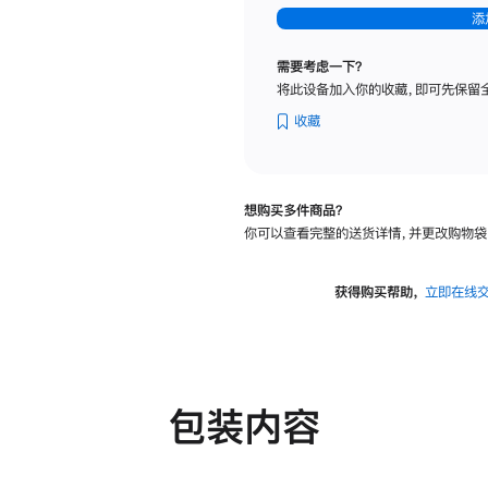
-
添
纳
米
需要考虑一下？
纹
将此设备加入你的收藏，即可先保留
理
玻
收藏
璃
面
板
想购买多件商品？
-
你可以查看完整的送货详情，并更改购物袋
可
调
倾
获得购买帮助，
立即在线
斜
度
及
高
度
包装内容
的
支
架
的