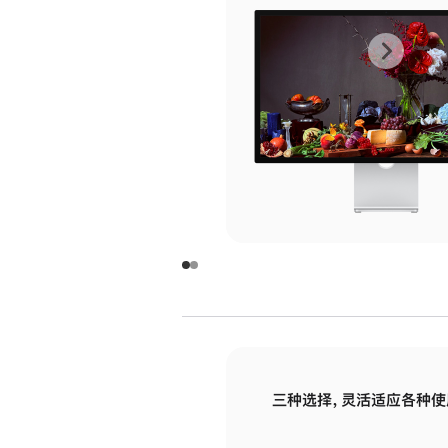
上
下
一
一
张
张
图
图
库
库
图
图
片
片
-
-
玻
玻
璃
璃
三种选择，灵活适应各种使
面
面
板
板