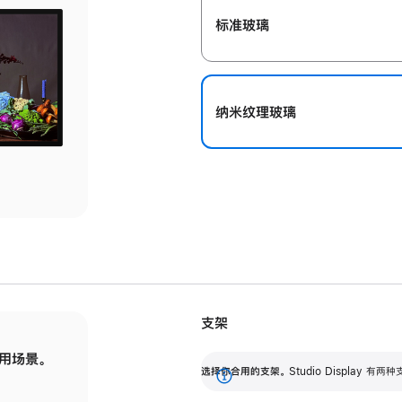
标准玻璃
纳米纹理玻璃
支架
用场景。
标配可调倾斜度的支架，提供 30 度的倾斜度
选
选择你合用的支架。
Studio Display
调节范围。
展