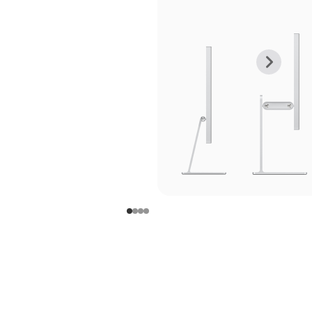
上
下
一
一
张
张
图
图
库
库
图
图
片
片
-
-
支
支
架
架