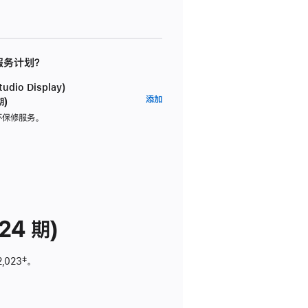
 服务计划？
dio Display)
AppleCare+
添加
期)
服
坏保修服务。
务
计
划
(适
用
于
24 期)
Studio
Display)
2,023
脚
‡。
注