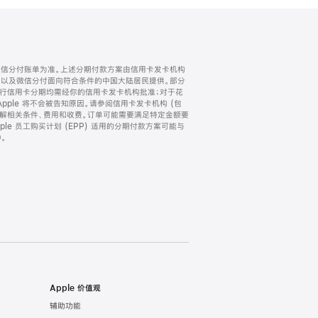
微信分付账单为准。上述分期付款方案由信用卡发卡机构
) 以及微信分付面向符合条件的中国大陆居民提供。部分
家。所有银行信用卡分期均需经你的信用卡发卡机构批准；对于花
ple 将不会被告知原因。请参阅信用卡发卡机构 (包
了解相关条件、费用和收费。订单可能需要满足特定金额要
e 员工购买计划 (EPP) 适用的分期付款方案可能与
。
Apple 价值观
辅助功能