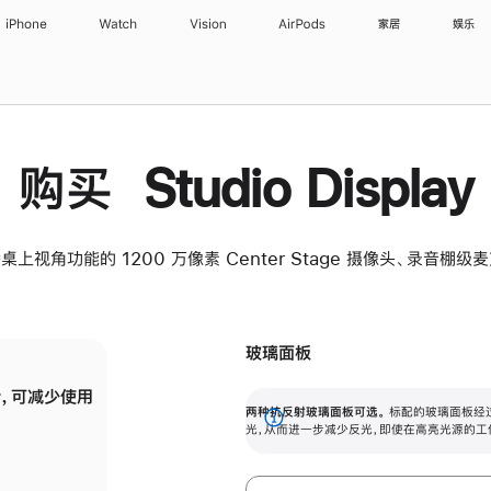
iPhone
Watch
Vision
AirPods
家居
娱乐
购买 Studio Display
桌上视角功能的 1200 万像素 Center Stage 摄像头、录音棚
玻璃面板
，可减少使用
纳米纹理玻璃面板可进一步减少反光，即使在
两种抗反射玻璃面板可选。
标配的玻璃面板经
。
有高亮光源的场所使用，也能保持出色画质。
展
光，从而进一步减少反光，即使在高亮光源的工
开