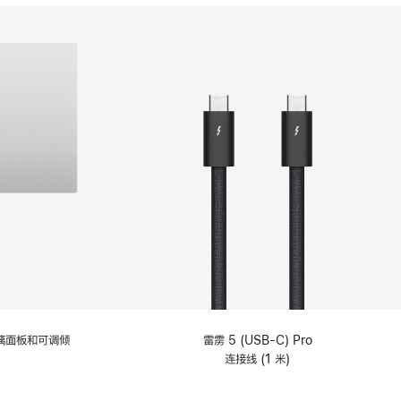
分
期
付
款
选
项)
理玻璃面板和可调倾
雷雳 5 (USB-C) Pro
连接线 (1 米)