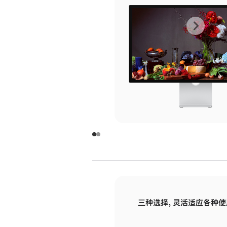
上
下
一
一
张
张
图
图
库
库
图
图
片
片
-
-
玻
玻
璃
璃
三种选择，灵活适应各种使
面
面
板
板