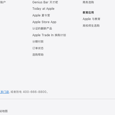
e 账户
Genius Bar 天才吧
商务选购
Today at Apple
教育应用
Apple 夏令营
Apple 与教育
Apple Store App
高校师生选购
认证的翻新产品
Apple Trade In 换购计划
分期付款
订单状态
选购帮助
更多门店
，或者致电
400-666-8800
。
站地图