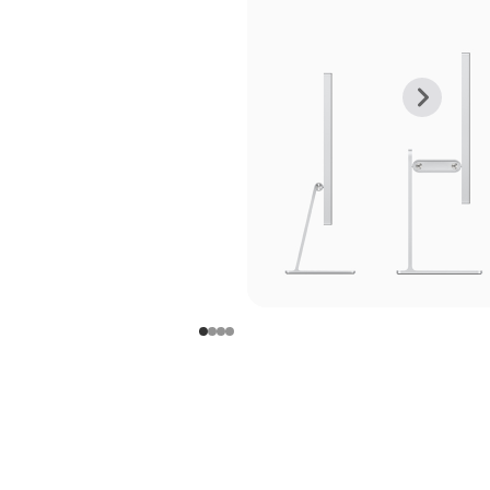
上
下
一
一
张
张
图
图
库
库
图
图
片
片
-
-
支
支
架
架