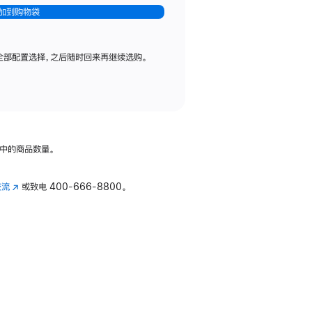
加到购物袋
全部配置选择，之后随时回来再继续选购。
中的商品数量。
交流
(在
或致电
400-666-8800。
新
窗
口
中
打
开)