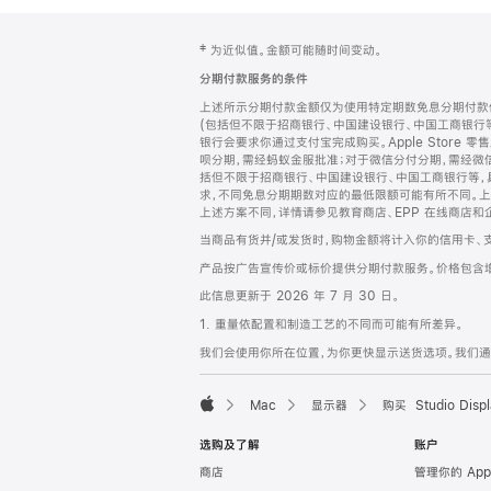
网
脚
‡ 为近似值。金额可能随时间变动。
注
页
分期付款服务的条件
页
上述所示分期付款金额仅为使用特定期数免息分期付款估
脚
(包括但不限于招商银行、中国建设银行、中国工商银行
银行会要求你通过支付宝完成购买。Apple Store 零
呗分期，需经蚂蚁金服批准；对于微信分付分期，需经微信
括但不限于招商银行、中国建设银行、中国工商银行等，
求，不同免息分期期数对应的最低限额可能有所不同。上述分
上述方案不同，详情请参见教育商店、EPP 在线商店和
当商品有货并/或发货时，购物金额将计入你的信用卡、
产品按广告宣传价或标价提供分期付款服务。价格包含
此信息更新于 2026 年 7 月 30 日。
1. 重量依配置和制造工艺的不同而可能有所差异。
我们会使用你所在位置，为你更快显示送货选项。我们通过你
Mac
显示器
购买 Studio Displ
Apple
选购及了解
账户
商店
管理你的 App