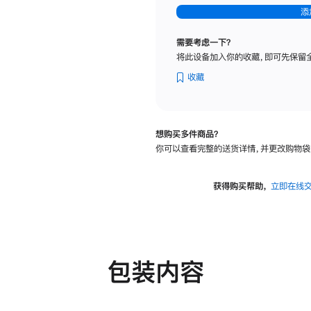
-
添
纳
米
需要考虑一下？
纹
将此设备加入你的收藏，即可先保留
理
玻
收藏
璃
面
板
想购买多件商品？
-
你可以查看完整的送货详情，并更改购物袋
可
调
倾
获得购买帮助，
立即在线
斜
度
及
高
度
包装内容
的
支
架
的