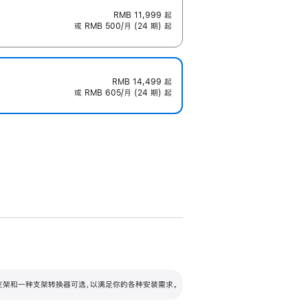
RMB 11,999
起
或 RMB 500/月 (24 期) 起
RMB 14,499
起
或 RMB 605/月 (24 期) 起
配可调倾斜度及高度的支架，额外增加 105
VESA 支架转换器
 有两种支架和一种支架转换器可选，以满足你的各种安装需求。
毫米的高度调节范围。
容的支架 (未随附)