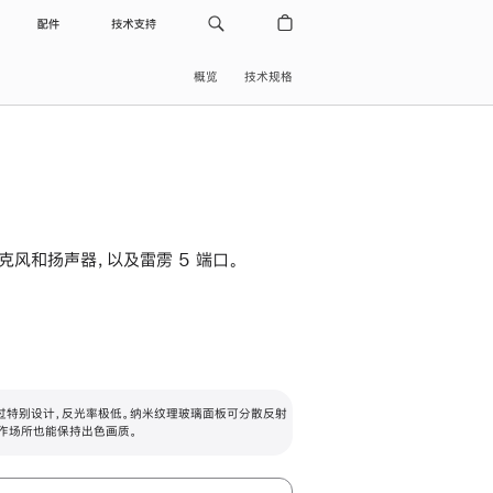
配件
技术支持
概览
技术规格
级麦克风和扬声器，以及雷雳 5 端口。
过特别设计，反光率极低。纳米纹理玻璃面板可分散反射
作场所也能保持出色画质。