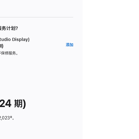
 服务计划？
dio Display)
AppleCare+
添加
期)
服
坏保修服务。
务
计
划
(适
用
于
24 期)
Studio
Display)
2,023
脚
‡。
注