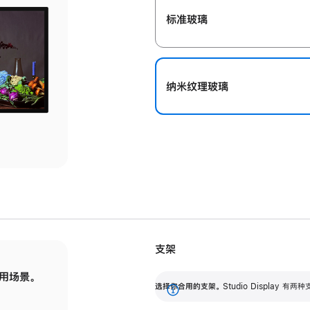
标准玻璃
纳米纹理玻璃
支架
用场景。
标配可调倾斜度的支架，提供 30 度的倾斜度
选
选择你合用的支架。
Studio Display
调节范围。
展