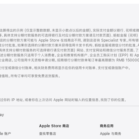
算得出的示例 (仅显示整数数额，未显示小数点以后的金额)，实际支付金额以银行、花呗或
等，具体支持分期付款服务的可选择银行及对应分期付款方案请见付款页面)、蚂蚁金服 (花呗
售店的分期付款方案可能与 Apple Store 在线商店不同，请到店咨询 Specialist 专
分付批准。如果你选择的分期付款方案未获得信用卡发卡机构、蚂蚁金服或微信分付的批准，Ap
具体支持分期付款服务的可选择银行请见付款页面) 网站、支付宝网站和微信分付服务页面，
期付款服务只适用于个人消费者。企业和教育机构客户、企业员工购买计划 (EPP) 和 Appl
企业商店。公司信用卡无资格申请分期。招商银行分期付款单笔订单最高限额为 RMB 150000
支付宝或微信分付账单。相关财务费用将显示在你的信用卡对账单、支付宝或微信账户中。
增值税。所有订单均可享受免费送货服务。
的 IP 地址，或者你在上次访问 Apple 网站时输入的位置信息，找到了你的位置。
ay
Apple Store 商店
商务应用
le 账户
查找零售店
Apple 与商务