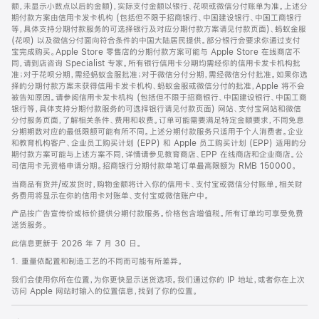
脚
额，未显示小数点以后的金额)，实际支付金额以银行、花呗或微信分付账单为准。上述分
期付款方案由信用卡发卡机构 (包括但不限于招商银行、中国建设银行、中国工商银行
等，具体支持分期付款服务的可选择银行及对应分期付款方案请见付款页面)、蚂蚁金服
(花呗) 以及微信分付面向符合条件的中国大陆居民提供。部分银行会要求你通过支付
宝完成购买。Apple Store 零售店的分期付款方案可能与 Apple Store 在线商店不
同，请到店咨询 Specialist 专家。所有银行信用卡分期均需经你的信用卡发卡机构批
准；对于花呗分期，需经蚂蚁金服批准；对于微信分付分期，需经微信分付批准。如果你选
择的分期付款方案未获得信用卡发卡机构、蚂蚁金服或微信分付的批准，Apple 将不会
被告知原因。请参阅信用卡发卡机构 (包括但不限于招商银行、中国建设银行、中国工商
银行等，具体支持分期付款服务的可选择银行请见付款页面) 网站、支付宝网站和微信
分付服务页面，了解相关条件、费用和收费。订单可能需要满足特定金额要求，不同免息
分期期数对应的最低限额可能有所不同。上述分期付款服务只适用于个人消费者。企业
和教育机构客户、企业员工购买计划 (EPP) 和 Apple 员工购买计划 (EPP) 适用的分
期付款方案可能与上述方案不同，详情请参见教育商店、EPP 在线商店和企业商店。公
司信用卡无资格申请分期。招商银行分期付款单笔订单最高限额为 RMB 150000。
当商品有货并/或发货时，购物金额将计入你的信用卡、支付宝或微信分付账单。相关财
务费用将显示在你的信用卡对账单、支付宝或微信账户中。
产品按广告宣传价或标价提供分期付款服务。价格包含增值税。所有订单均可享受免费
送货服务。
此信息更新于 2026 年 7 月 30 日。
1. 重量依配置和制造工艺的不同而可能有所差异。
我们会使用你所在位置，为你更快显示送货选项。我们通过你的 IP 地址，或者你在上次
访问 Apple 网站时输入的位置信息，找到了你的位置。