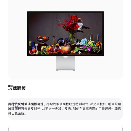
玻璃面板
两种抗反射玻璃面板可选。
标配的玻璃面板经过特别设计，反光率极低。纳米纹理
展
玻璃面板可分散反射光，从而进一步减少反光，即使在高亮光源的工作场所也能保
持出色画质。
开