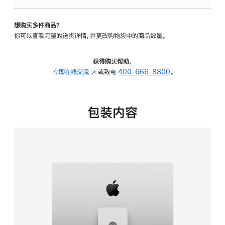
板
-
想购买多件商品？
可
你可以查看完整的送货详情，并更改购物袋中的商品数量。
调
倾
斜
获得购买帮助，
度
立即在线交流
(在
或致电
400-666-8800
。
及
新
高
窗
度
口
包装内容
的
中
支
打
架
开)
的
分
期
付
款
选
项)