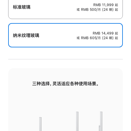
RMB 11,999
起
标准玻璃
或 RMB 500/月 (24 期) 起
RMB 14,499
起
纳米纹理玻璃
或 RMB 605/月 (24 期) 起
三种选择，灵活适应各种使用场景。
标