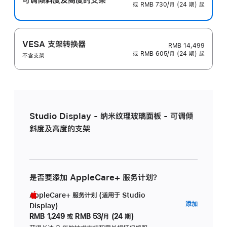
或 RMB 730/月 (24 期) 起
VESA 支架转换器
RMB 14,499
或 RMB 605/月 (24 期) 起
不含支架
Studio Display - 纳米纹理玻璃面板 - 可调倾
斜度及高度的支架
是否要添加 AppleCare+ 服务计划？
AppleCare+ 服务计划 (适用于 Studio
AppleC
添加
Display)
服
RMB 1,249
或
RMB 53/月 (24 期)