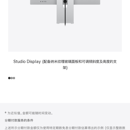
Studio Display (配备纳米纹理玻璃面板和可调倾斜度及高度的支
架)
网
脚
‡ 为近似值。金额可能随时间变动。
注
页
分期付款服务的条件
页
上述所示分期付款金额仅为使用特定期数免息分期付款估算得出的示例 (仅显示整数数