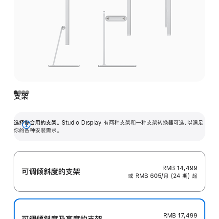
支架
选择你合用的支架。
Studio Display 有两种支架和一种支架转换器可选，以满足
展
你的各种安装需求。
开
RMB 14,499
可调倾斜度的支架
或 RMB 605/月 (24 期) 起
RMB 17,499
可调倾斜度及高‍度的支‍架