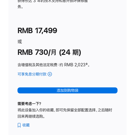
务
获得长达 3 年的技术支持和意外损坏保修服
务。
计
划
(适
RMB 17,499
用
于
或
Studio
RMB 730/月 (24 期)
Display
含增值税及其他法定税费
：约 RMB 2,023
脚
‡。
注
可享免息分期付款
(Studio
Display
-
添加到购物袋
纳
米
需要考虑一下？
纹
将此设备加入你的收藏，即可先保留全部配置选择，之后随时
理
回来再继续选购。
玻
璃
收藏
面