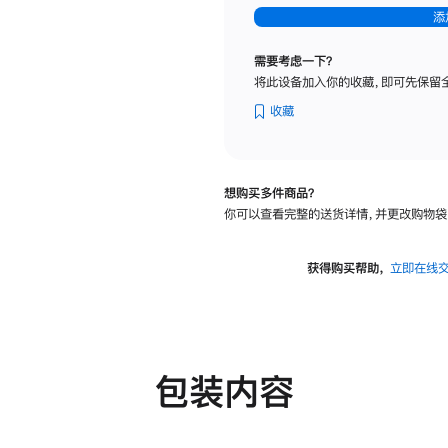
-
添
纳
米
需要考虑一下？
纹
将此设备加入你的收藏，即可先保留
理
玻
收藏
璃
面
板
想购买多件商品？
-
你可以查看完整的送货详情，并更改购物袋
可
调
倾
获得购买帮助，
立即在线
斜
度
及
高
度
包装内容
的
支
架
的