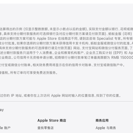
算得出的示例 (仅显示整数数额，未显示小数点以后的金额)，实际支付金额以银行、花呗或
等，具体支持分期付款服务的可选择银行及对应分期付款方案请见付款页面)、蚂蚁金服 (花呗
售店的分期付款方案可能与 Apple Store 在线商店不同，请到店咨询 Specialist 专
分付批准。如果你选择的分期付款方案未获得信用卡发卡机构、蚂蚁金服或微信分付的批准，Ap
具体支持分期付款服务的可选择银行请见付款页面) 网站、支付宝网站和微信分付服务页面，
期付款服务只适用于个人消费者。企业和教育机构客户、企业员工购买计划 (EPP) 和 Appl
企业商店。公司信用卡无资格申请分期。招商银行分期付款单笔订单最高限额为 RMB 150000
支付宝或微信分付账单。相关财务费用将显示在你的信用卡对账单、支付宝或微信账户中。
增值税。所有订单均可享受免费送货服务。
的 IP 地址，或者你在上次访问 Apple 网站时输入的位置信息，找到了你的位置。
ay
Apple Store 商店
商务应用
le 账户
查找零售店
Apple 与商务