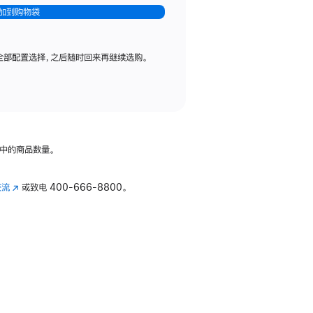
加到购物袋
全部配置选择，之后随时回来再继续选购。
中的商品数量。
交流
(在
或致电
400-666-8800。
新
窗
口
中
打
开)