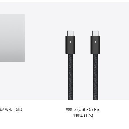
分
期
付
款
选
项)
理玻璃面板和可调倾
雷雳 5 (USB-C) Pro
连接线 (1 米)