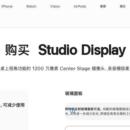
iPhone
Watch
Vision
AirPods
家居
娱乐
购买 Studio Display
桌上视角功能的 1200 万像素 Center Stage 摄像头、录音棚
玻璃面板
，可减少使用
纳米纹理玻璃面板可进一步减少反光，即使在
两种抗反射玻璃面板可选。
标配的玻璃面板经
。
有高亮光源的场所使用，也能保持出色画质。
展
光，从而进一步减少反光，即使在高亮光源的工
开