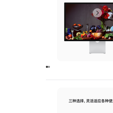
上
下
一
一
张
张
图
图
库
库
图
图
片
片
-
-
玻
玻
璃
璃
三种选择，灵活适应各种使
面
面
板
板