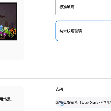
标准玻璃
纳米纹理玻璃
支架
用场景。
标配可调倾斜度的支架，提供 30 度的倾斜度
选
选择你合用的支架。
Studio Display
调节范围。
展