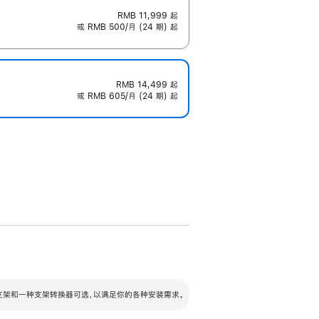
RMB 11,999
起
或 RMB 500/月 (24 期) 起
RMB 14,499
起
或 RMB 605/月 (24 期) 起
配可调倾斜度及高度的支架，额外增加 105
VESA 支架转换器
 有两种支架和一种支架转换器可选，以满足你的各种安装需求。
毫米的高度调节范围。
容的支架 (未随附)