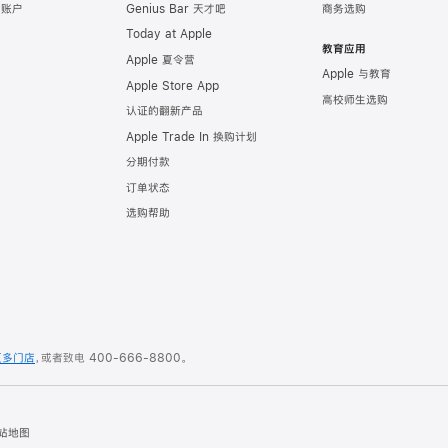
e 账户
Genius Bar 天才吧
商务选购
Today at Apple
教育应用
Apple 夏令营
Apple 与教育
Apple Store App
高校师生选购
认证的翻新产品
Apple Trade In 换购计划
分期付款
订单状态
选购帮助
更多门店
，或者致电
400-666-8800
。
站地图