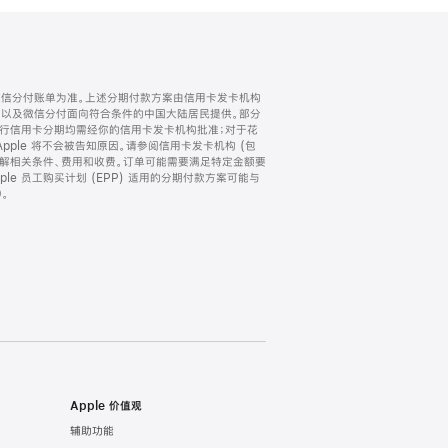
微信分付账单为准。上述分期付款方案由信用卡发卡机构
) 以及微信分付面向符合条件的中国大陆居民提供。部分
家。所有银行信用卡分期均需经你的信用卡发卡机构批准；对于花
ple 将不会被告知原因。请参阅信用卡发卡机构 (包
了解相关条件、费用和收费。订单可能需要满足特定金额要
e 员工购买计划 (EPP) 适用的分期付款方案可能与
。
Apple 价值观
辅助功能