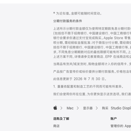
网
脚
‡ 为近似值。金额可能随时间变动。
注
页
分期付款服务的条件
页
上述所示分期付款金额仅为使用特定期数免息分期付款估
脚
(包括但不限于招商银行、中国建设银行、中国工商银行
银行会要求你通过支付宝完成购买。Apple Store 零
呗分期，需经蚂蚁金服批准；对于微信分付分期，需经微信
括但不限于招商银行、中国建设银行、中国工商银行等，
求，不同免息分期期数对应的最低限额可能有所不同。上述分
上述方案不同，详情请参见教育商店、EPP 在线商店和
当商品有货并/或发货时，购物金额将计入你的信用卡、
产品按广告宣传价或标价提供分期付款服务。价格包含
此信息更新于 2026 年 7 月 30 日。
1. 重量依配置和制造工艺的不同而可能有所差异。
我们会使用你所在位置，为你更快显示送货选项。我们通过你
Mac
显示器
购买 Studio Displ
Apple
选购及了解
账户
商店
管理你的 App