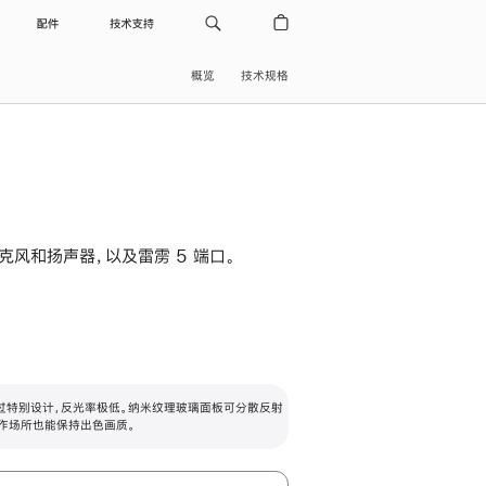
配件
技术支持
概览
技术规格
级麦克风和扬声器，以及雷雳 5 端口。
过特别设计，反光率极低。纳米纹理玻璃面板可分散反射
作场所也能保持出色画质。