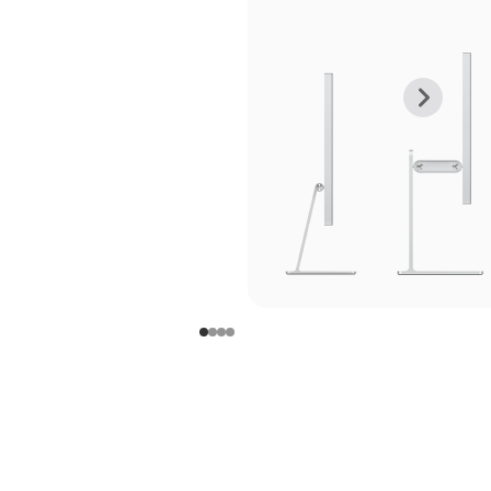
上
下
一
一
张
张
图
图
库
库
图
图
片
片
-
-
支
支
架
架