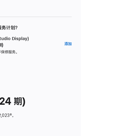
 服务计划？
dio Display)
AppleCare+
添加
期)
服
坏保修服务。
务
计
划
(适
用
于
24 期)
Studio
Display)
2,023
脚
‡。
注