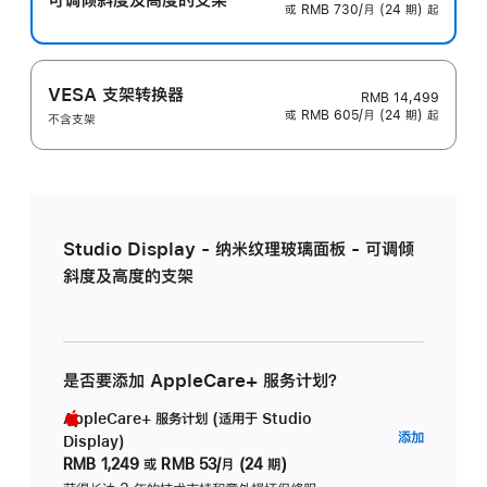
或 RMB 730/月 (24 期) 起
VESA 支架转换器
RMB 14,499
或 RMB 605/月 (24 期) 起
不含支架
Studio Display - 纳米纹理玻璃面板 - 可调倾
斜度及高度的支架
是否要添加 AppleCare+ 服务计划？
AppleCare+ 服务计划 (适用于 Studio
AppleC
添加
Display)
服
RMB 1,249
或
RMB 53/月 (24 期)