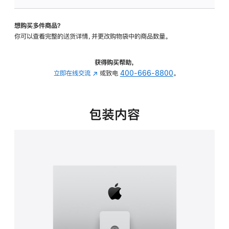
板
-
想购买多件商品？
可
你可以查看完整的送货详情，并更改购物袋中的商品数量。
调
倾
斜
获得购买帮助，
度
立即在线交流
(在
或致电
400-666-8800
。
及
新
高
窗
度
口
包装内容
的
中
支
打
架
开)
的
分
期
付
款
选
项)