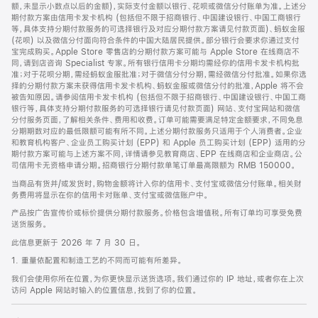
脚
额，未显示小数点以后的金额)，实际支付金额以银行、花呗或微信分付账单为准。上述分
期付款方案由信用卡发卡机构 (包括但不限于招商银行、中国建设银行、中国工商银行
等，具体支持分期付款服务的可选择银行及对应分期付款方案请见付款页面)、蚂蚁金服
(花呗) 以及微信分付面向符合条件的中国大陆居民提供。部分银行会要求你通过支付
宝完成购买。Apple Store 零售店的分期付款方案可能与 Apple Store 在线商店不
同，请到店咨询 Specialist 专家。所有银行信用卡分期均需经你的信用卡发卡机构批
准；对于花呗分期，需经蚂蚁金服批准；对于微信分付分期，需经微信分付批准。如果你选
择的分期付款方案未获得信用卡发卡机构、蚂蚁金服或微信分付的批准，Apple 将不会
被告知原因。请参阅信用卡发卡机构 (包括但不限于招商银行、中国建设银行、中国工商
银行等，具体支持分期付款服务的可选择银行请见付款页面) 网站、支付宝网站和微信
分付服务页面，了解相关条件、费用和收费。订单可能需要满足特定金额要求，不同免息
分期期数对应的最低限额可能有所不同。上述分期付款服务只适用于个人消费者。企业
和教育机构客户、企业员工购买计划 (EPP) 和 Apple 员工购买计划 (EPP) 适用的分
期付款方案可能与上述方案不同，详情请参见教育商店、EPP 在线商店和企业商店。公
司信用卡无资格申请分期。招商银行分期付款单笔订单最高限额为 RMB 150000。
当商品有货并/或发货时，购物金额将计入你的信用卡、支付宝或微信分付账单。相关财
务费用将显示在你的信用卡对账单、支付宝或微信账户中。
产品按广告宣传价或标价提供分期付款服务。价格包含增值税。所有订单均可享受免费
送货服务。
此信息更新于 2026 年 7 月 30 日。
1. 重量依配置和制造工艺的不同而可能有所差异。
我们会使用你所在位置，为你更快显示送货选项。我们通过你的 IP 地址，或者你在上次
访问 Apple 网站时输入的位置信息，找到了你的位置。