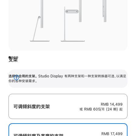
支架
选择你合用的支架。
Studio Display 有两种支架和一种支架转换器可选，以满足
展
你的各种安装需求。
开
RMB 14,499
可调倾斜度的支架
或 RMB 605/月 (24 期) 起
RMB 17,499
可调倾斜度及高‍度的支‍架