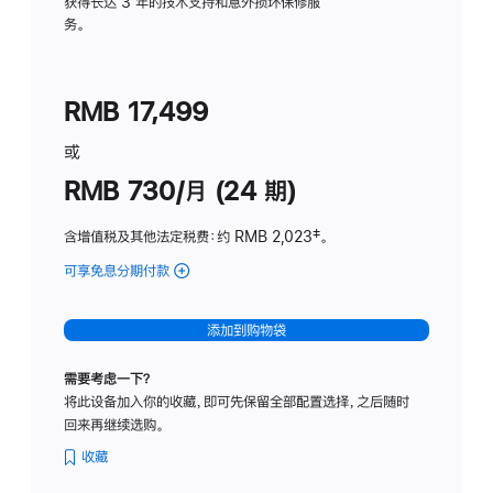
务
获得长达 3 年的技术支持和意外损坏保修服
务。
计
划
(适
RMB 17,499
用
于
或
Studio
RMB 730/月 (24 期)
Display
含增值税及其他法定税费
：约 RMB 2,023
脚
‡。
注
可享免息分期付款
(Studio
Display
-
添加到购物袋
纳
米
需要考虑一下？
纹
将此设备加入你的收藏，即可先保留全部配置选择，之后随时
理
回来再继续选购。
玻
璃
收藏
面