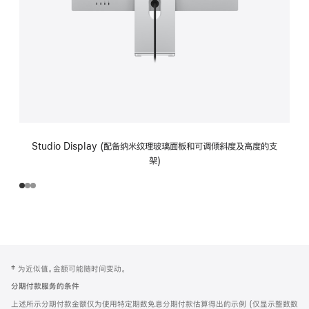
Studio Display (配备纳米纹理玻璃面板和可调倾斜度及高度的支
架)
网
脚
‡ 为近似值。金额可能随时间变动。
注
页
分期付款服务的条件
页
上述所示分期付款金额仅为使用特定期数免息分期付款估算得出的示例 (仅显示整数数