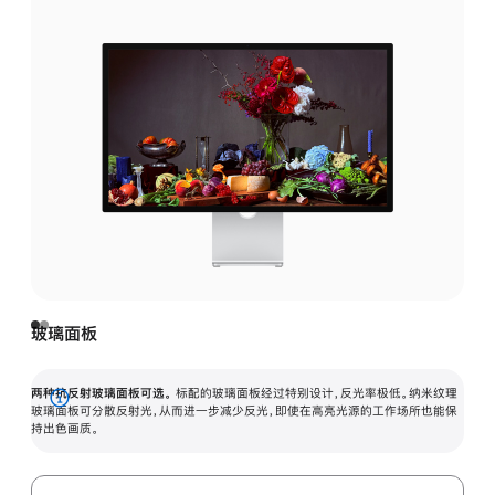
玻璃面板
两种抗反射玻璃面板可选。
标配的玻璃面板经过特别设计，反光率极低。纳米纹理
展
玻璃面板可分散反射光，从而进一步减少反光，即使在高亮光源的工作场所也能保
持出色画质。
开