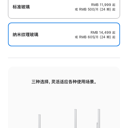
RMB 11,999
起
标准玻璃
或 RMB 500/月 (24 期) 起
RMB 14,499
起
纳米纹理玻璃
或 RMB 605/月 (24 期) 起
三种选择，灵活适应各种使用场景。
标