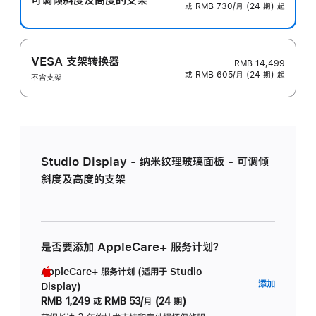
或 RMB 730/月 (24 期) 起
VESA 支架转换器
RMB 14,499
或 RMB 605/月 (24 期) 起
不含支架
Studio Display - 纳米纹理玻璃面板 - 可调倾
斜度及高度的支架
是否要添加 AppleCare+ 服务计划？
AppleCare+ 服务计划 (适用于 Studio
AppleC
添加
Display)
服
RMB 1,249
或
RMB 53/月 (24 期)