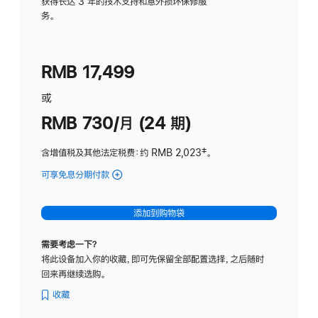
务
获得长达 3 年的技术支持和意外损坏保修服
务。
计
划
(适
RMB 17,499
用
于
或
Studio
RMB 730/月 (24 期)
Display
含增值税及其他法定税费
：约 RMB 2,023
脚
‡。
注
可享免息分期付款
(Studio
Display
-
添加到购物袋
纳
米
需要考虑一下？
纹
将此设备加入你的收藏，即可先保留全部配置选择，之后随时
理
回来再继续选购。
玻
璃
收藏
面