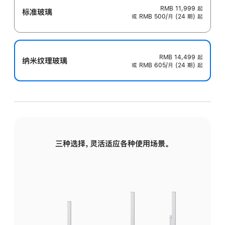
RMB 11,999
起
标准玻璃
或 RMB 500/月 (24 期) 起
RMB 14,499
起
纳米纹理玻璃
或 RMB 605/月 (24 期) 起
三种选择，灵活适应各种使用场景。
标