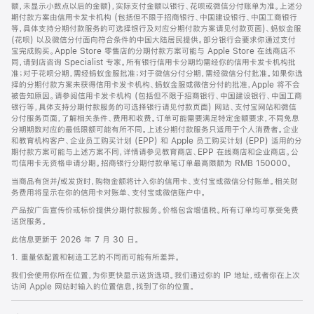
脚
额，未显示小数点以后的金额)，实际支付金额以银行、花呗或微信分付账单为准。上述分
期付款方案由信用卡发卡机构 (包括但不限于招商银行、中国建设银行、中国工商银行
等，具体支持分期付款服务的可选择银行及对应分期付款方案请见付款页面)、蚂蚁金服
(花呗) 以及微信分付面向符合条件的中国大陆居民提供。部分银行会要求你通过支付
宝完成购买。Apple Store 零售店的分期付款方案可能与 Apple Store 在线商店不
同，请到店咨询 Specialist 专家。所有银行信用卡分期均需经你的信用卡发卡机构批
准；对于花呗分期，需经蚂蚁金服批准；对于微信分付分期，需经微信分付批准。如果你选
择的分期付款方案未获得信用卡发卡机构、蚂蚁金服或微信分付的批准，Apple 将不会
被告知原因。请参阅信用卡发卡机构 (包括但不限于招商银行、中国建设银行、中国工商
银行等，具体支持分期付款服务的可选择银行请见付款页面) 网站、支付宝网站和微信
分付服务页面，了解相关条件、费用和收费。订单可能需要满足特定金额要求，不同免息
分期期数对应的最低限额可能有所不同。上述分期付款服务只适用于个人消费者。企业
和教育机构客户、企业员工购买计划 (EPP) 和 Apple 员工购买计划 (EPP) 适用的分
期付款方案可能与上述方案不同，详情请参见教育商店、EPP 在线商店和企业商店。公
司信用卡无资格申请分期。招商银行分期付款单笔订单最高限额为 RMB 150000。
当商品有货并/或发货时，购物金额将计入你的信用卡、支付宝或微信分付账单。相关财
务费用将显示在你的信用卡对账单、支付宝或微信账户中。
产品按广告宣传价或标价提供分期付款服务。价格包含增值税。所有订单均可享受免费
送货服务。
此信息更新于 2026 年 7 月 30 日。
1. 重量依配置和制造工艺的不同而可能有所差异。
我们会使用你所在位置，为你更快显示送货选项。我们通过你的 IP 地址，或者你在上次
访问 Apple 网站时输入的位置信息，找到了你的位置。