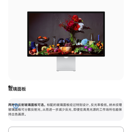
玻璃面板
两种抗反射玻璃面板可选。
标配的玻璃面板经过特别设计，反光率极低。纳米纹理
展
玻璃面板可分散反射光，从而进一步减少反光，即使在高亮光源的工作场所也能保
持出色画质。
开