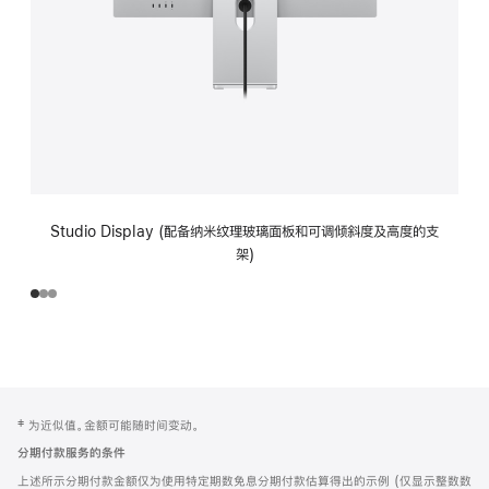
Studio Display (配备纳米纹理玻璃面板和可调倾斜度及高度的支
架)
网
脚
‡ 为近似值。金额可能随时间变动。
注
页
分期付款服务的条件
页
上述所示分期付款金额仅为使用特定期数免息分期付款估算得出的示例 (仅显示整数数