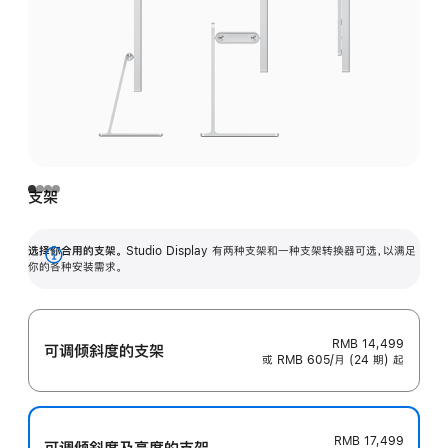
支架
选择你合用的支架。
Studio Display 有两种支架和一种支架转换器可选，以满足
展
你的各种安装需求。
开
RMB 14,499
可调倾斜度的支架
或 RMB 605/月 (24 期) 起
RMB 17,499
可调倾斜度及高‍度的支‍架