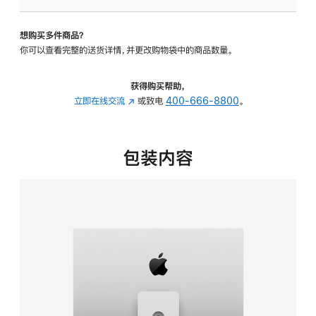
板
-
想购买多件商品？
可
你可以查看完整的送货详情，并更改购物袋中的商品数量。
调
倾
斜
获得购买帮助，
度
立即在线交流
(在
或致电
400-666-8800
。
及
新
高
窗
度
口
包装内容
的
中
支
打
架
开)
的
分
期
付
款
选
项)