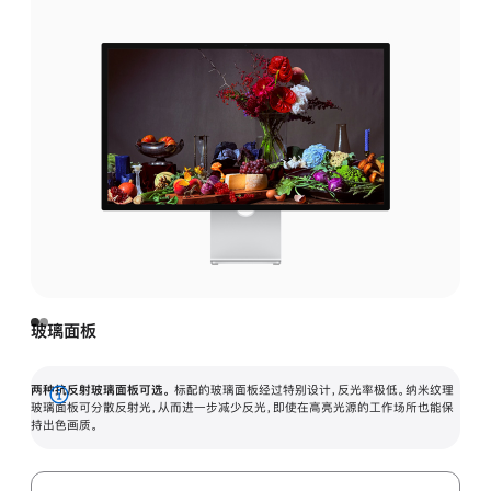
玻璃面板
两种抗反射玻璃面板可选。
标配的玻璃面板经过特别设计，反光率极低。纳米纹理
展
玻璃面板可分散反射光，从而进一步减少反光，即使在高亮光源的工作场所也能保
持出色画质。
开