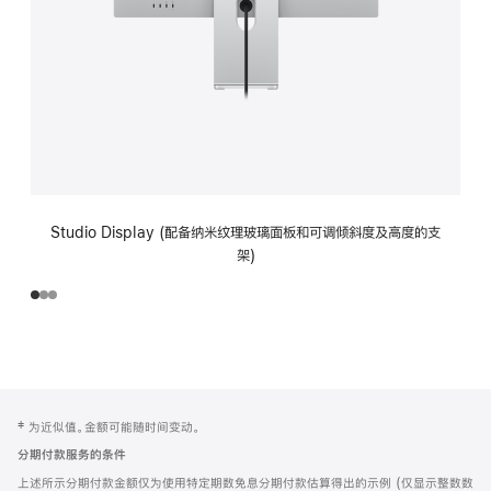
Studio Display (配备纳米纹理玻璃面板和可调倾斜度及高度的支
架)
网
脚
‡ 为近似值。金额可能随时间变动。
注
页
分期付款服务的条件
页
上述所示分期付款金额仅为使用特定期数免息分期付款估算得出的示例 (仅显示整数数