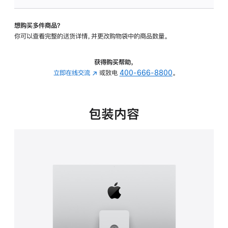
板
-
想购买多件商品？
可
你可以查看完整的送货详情，并更改购物袋中的商品数量。
调
倾
斜
获得购买帮助，
度
立即在线交流
(在
或致电
400-666-8800
。
及
新
高
窗
度
口
包装内容
的
中
支
打
架
开)
的
分
期
付
款
选
项)