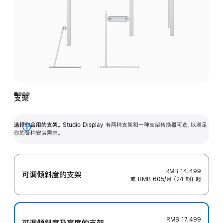
支架
选择你合用的支架。
Studio Display 有两种支架和一种支架转换器可选，以满足
展
你的各种安装需求。
开
RMB 14,499
可调倾斜度的支架
或 RMB 605/月 (24 期) 起
RMB 17,499
可调倾斜度及高‍度的支‍架