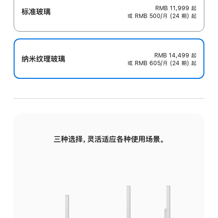
RMB 11,999
起
标准玻璃
或 RMB 500/月 (24 期) 起
RMB 14,499
起
纳米纹理玻璃
或 RMB 605/月 (24 期) 起
三种选择，灵活适应各种使用场景。
标