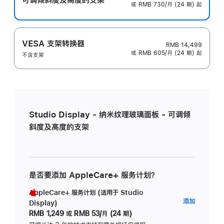
或 RMB 730/月 (24 期) 起
VESA 支架转换器
RMB 14,499
或 RMB 605/月 (24 期) 起
不含支架
Studio Display - 纳米纹理玻璃面板 - 可调倾
斜度及高度的支架
是否要添加 AppleCare+ 服务计划？
AppleCare+ 服务计划 (适用于 Studio
AppleC
添加
Display)
服
RMB 1,249
或
RMB 53/月 (24 期)