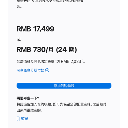
务
获得长达 3 年的技术支持和意外损坏保修服
务。
计
划
(适
RMB 17,499
用
于
或
Studio
RMB 730/月 (24 期)
Display
含增值税及其他法定税费
：约 RMB 2,023
脚
‡。
注
可享免息分期付款
(Studio
Display
-
添加到购物袋
纳
米
需要考虑一下？
纹
将此设备加入你的收藏，即可先保留全部配置选择，之后随时
理
回来再继续选购。
玻
璃
收藏
面