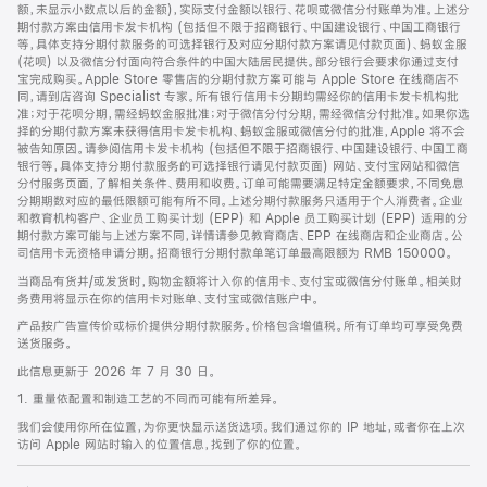
脚
额，未显示小数点以后的金额)，实际支付金额以银行、花呗或微信分付账单为准。上述分
期付款方案由信用卡发卡机构 (包括但不限于招商银行、中国建设银行、中国工商银行
等，具体支持分期付款服务的可选择银行及对应分期付款方案请见付款页面)、蚂蚁金服
(花呗) 以及微信分付面向符合条件的中国大陆居民提供。部分银行会要求你通过支付
宝完成购买。Apple Store 零售店的分期付款方案可能与 Apple Store 在线商店不
同，请到店咨询 Specialist 专家。所有银行信用卡分期均需经你的信用卡发卡机构批
准；对于花呗分期，需经蚂蚁金服批准；对于微信分付分期，需经微信分付批准。如果你选
择的分期付款方案未获得信用卡发卡机构、蚂蚁金服或微信分付的批准，Apple 将不会
被告知原因。请参阅信用卡发卡机构 (包括但不限于招商银行、中国建设银行、中国工商
银行等，具体支持分期付款服务的可选择银行请见付款页面) 网站、支付宝网站和微信
分付服务页面，了解相关条件、费用和收费。订单可能需要满足特定金额要求，不同免息
分期期数对应的最低限额可能有所不同。上述分期付款服务只适用于个人消费者。企业
和教育机构客户、企业员工购买计划 (EPP) 和 Apple 员工购买计划 (EPP) 适用的分
期付款方案可能与上述方案不同，详情请参见教育商店、EPP 在线商店和企业商店。公
司信用卡无资格申请分期。招商银行分期付款单笔订单最高限额为 RMB 150000。
当商品有货并/或发货时，购物金额将计入你的信用卡、支付宝或微信分付账单。相关财
务费用将显示在你的信用卡对账单、支付宝或微信账户中。
产品按广告宣传价或标价提供分期付款服务。价格包含增值税。所有订单均可享受免费
送货服务。
此信息更新于 2026 年 7 月 30 日。
1. 重量依配置和制造工艺的不同而可能有所差异。
我们会使用你所在位置，为你更快显示送货选项。我们通过你的 IP 地址，或者你在上次
访问 Apple 网站时输入的位置信息，找到了你的位置。