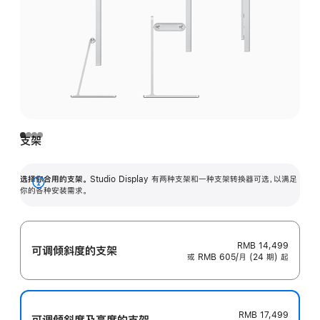
支架
选择你合用的支架。
Studio Display 有两种支架和一种支架转换器可选，以满足
展
你的各种安装需求。
开
RMB 14,499
可调倾斜度的支架
或 RMB 605/月 (24 期) 起
RMB 17,499
可调倾斜度及高‍度的支‍架