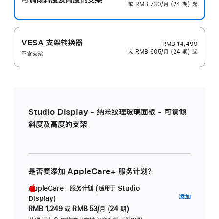
或 RMB 730/月 (24 期) 起
VESA 支架转换器
RMB 14,499
或 RMB 605/月 (24 期) 起
不含支架
Studio Display - 纳米纹理玻璃面板 - 可调倾
斜度及高度的支架
是否要添加 AppleCare+ 服务计划？
AppleCare+ 服务计划 (适用于 Studio
AppleC
添加
Display)
服
RMB 1,249
或
RMB 53/月 (24 期)