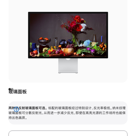
玻璃面板
两种抗反射玻璃面板可选。
标配的玻璃面板经过特别设计，反光率极低。纳米纹理
展
玻璃面板可分散反射光，从而进一步减少反光，即使在高亮光源的工作场所也能保
持出色画质。
开