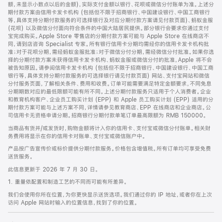
脚
额，未显示小数点以后的金额)，实际支付金额以银行、花呗或微信分付账单为准。上述分
期付款方案由信用卡发卡机构 (包括但不限于招商银行、中国建设银行、中国工商银行
等，具体支持分期付款服务的可选择银行及对应分期付款方案请见付款页面)、蚂蚁金服
(花呗) 以及微信分付面向符合条件的中国大陆居民提供。部分银行会要求你通过支付
宝完成购买。Apple Store 零售店的分期付款方案可能与 Apple Store 在线商店不
同，请到店咨询 Specialist 专家。所有银行信用卡分期均需经你的信用卡发卡机构批
准；对于花呗分期，需经蚂蚁金服批准；对于微信分付分期，需经微信分付批准。如果你选
择的分期付款方案未获得信用卡发卡机构、蚂蚁金服或微信分付的批准，Apple 将不会
被告知原因。请参阅信用卡发卡机构 (包括但不限于招商银行、中国建设银行、中国工商
银行等，具体支持分期付款服务的可选择银行请见付款页面) 网站、支付宝网站和微信
分付服务页面，了解相关条件、费用和收费。订单可能需要满足特定金额要求，不同免息
分期期数对应的最低限额可能有所不同。上述分期付款服务只适用于个人消费者。企业
和教育机构客户、企业员工购买计划 (EPP) 和 Apple 员工购买计划 (EPP) 适用的分
期付款方案可能与上述方案不同，详情请参见教育商店、EPP 在线商店和企业商店。公
司信用卡无资格申请分期。招商银行分期付款单笔订单最高限额为 RMB 150000。
当商品有货并/或发货时，购物金额将计入你的信用卡、支付宝或微信分付账单。相关财
务费用将显示在你的信用卡对账单、支付宝或微信账户中。
产品按广告宣传价或标价提供分期付款服务。价格包含增值税。所有订单均可享受免费
送货服务。
此信息更新于 2026 年 7 月 30 日。
1. 重量依配置和制造工艺的不同而可能有所差异。
我们会使用你所在位置，为你更快显示送货选项。我们通过你的 IP 地址，或者你在上次
访问 Apple 网站时输入的位置信息，找到了你的位置。