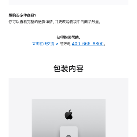
板
-
想购买多件商品？
可
你可以查看完整的送货详情，并更改购物袋中的商品数量。
调
倾
斜
获得购买帮助，
度
立即在线交流
(在
或致电
400-666-8800
。
及
新
高
窗
度
口
包装内容
的
中
支
打
架
开)
的
分
期
付
款
选
项)