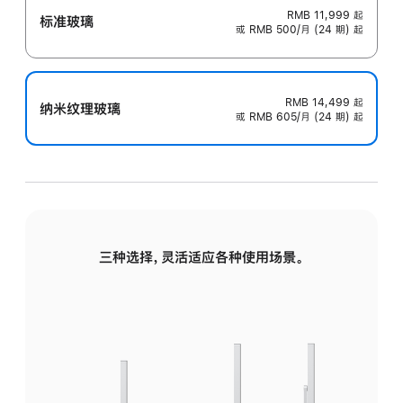
RMB 11,999
起
标准玻璃
或 RMB 500/月 (24 期) 起
RMB 14,499
起
纳米纹理玻璃
或 RMB 605/月 (24 期) 起
三种选择，灵活适应各种使用场景。
标