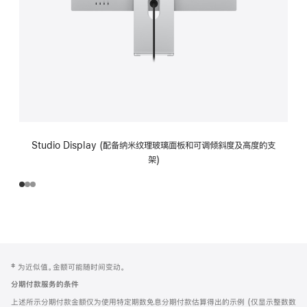
Studio Display (配备纳米纹理玻璃面板和可调倾斜度及高度的支
架)
网
脚
‡ 为近似值。金额可能随时间变动。
注
页
分期付款服务的条件
页
上述所示分期付款金额仅为使用特定期数免息分期付款估算得出的示例 (仅显示整数数