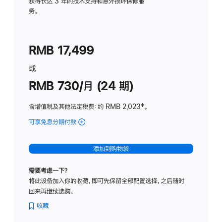
务
获得长达 3 年的技术支持和意外损坏保修服
务。
计
划
(适
RMB 17,499
用
于
或
Studio
RMB 730/月 (24 期)
Display
含增值税及其他法定税费
：约 RMB 2,023
脚
‡。
注
可享免息分期付款
(Studio
Display
-
添加到购物袋
纳
米
需要考虑一下？
纹
将此设备加入你的收藏，即可先保留全部配置选择，之后随时
理
回来再继续选购。
玻
璃
收藏
面