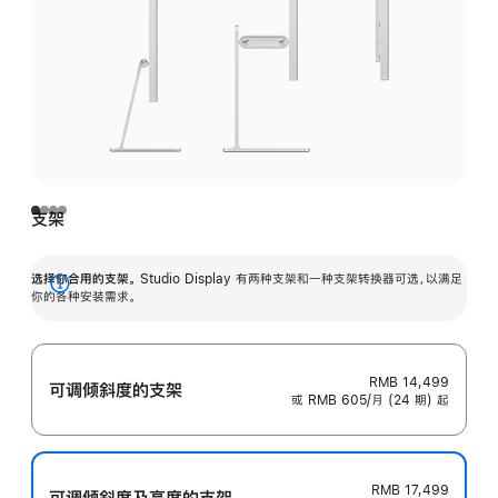
支架
选择你合用的支架。
Studio Display 有两种支架和一种支架转换器可选，以满足
展
你的各种安装需求。
开
RMB 14,499
可调倾斜度的支架
或 RMB 605/月 (24 期) 起
RMB 17,499
可调倾斜度及高‍度的支‍架