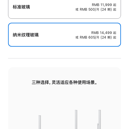
RMB 11,999
起
标准玻璃
或 RMB 500/月 (24 期) 起
RMB 14,499
起
纳米纹理玻璃
或 RMB 605/月 (24 期) 起
三种选择，灵活适应各种使用场景。
标