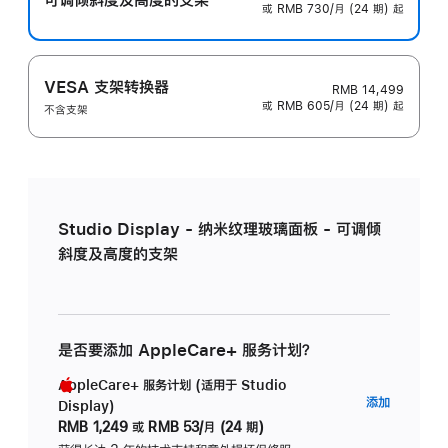
或 RMB 730/月 (24 期) 起
VESA 支架转换器
RMB 14,499
或 RMB 605/月 (24 期) 起
不含支架
Studio Display - 纳米纹理玻璃面板 - 可调倾
斜度及高度的支架
是否要添加 AppleCare+ 服务计划？
AppleCare+ 服务计划 (适用于 Studio
AppleC
添加
Display)
服
RMB 1,249
或
RMB 53/月 (24 期)