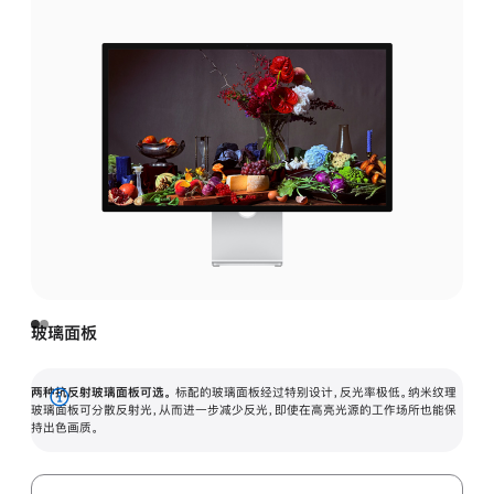
玻璃面板
两种抗反射玻璃面板可选。
标配的玻璃面板经过特别设计，反光率极低。纳米纹理
展
玻璃面板可分散反射光，从而进一步减少反光，即使在高亮光源的工作场所也能保
持出色画质。
开