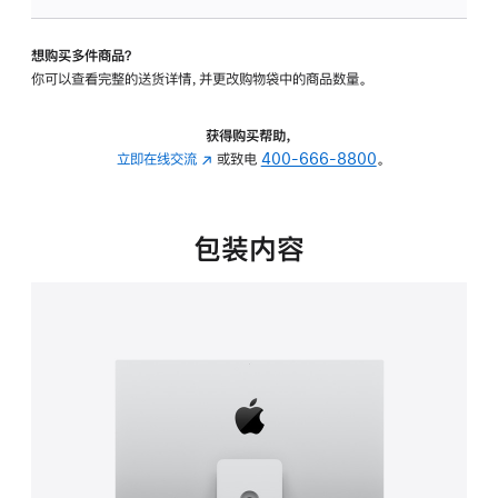
板
-
想购买多件商品？
可
你可以查看完整的送货详情，并更改购物袋中的商品数量。
调
倾
斜
获得购买帮助，
度
立即在线交流
(在
或致电
400-666-8800
。
及
新
高
窗
度
口
包装内容
的
中
支
打
架
开)
的
分
期
付
款
选
项)