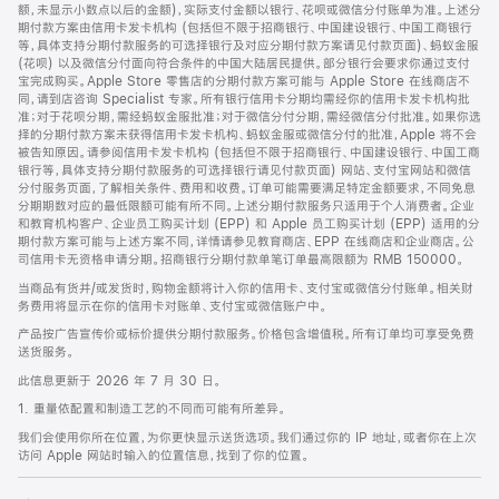
脚
额，未显示小数点以后的金额)，实际支付金额以银行、花呗或微信分付账单为准。上述分
期付款方案由信用卡发卡机构 (包括但不限于招商银行、中国建设银行、中国工商银行
等，具体支持分期付款服务的可选择银行及对应分期付款方案请见付款页面)、蚂蚁金服
(花呗) 以及微信分付面向符合条件的中国大陆居民提供。部分银行会要求你通过支付
宝完成购买。Apple Store 零售店的分期付款方案可能与 Apple Store 在线商店不
同，请到店咨询 Specialist 专家。所有银行信用卡分期均需经你的信用卡发卡机构批
准；对于花呗分期，需经蚂蚁金服批准；对于微信分付分期，需经微信分付批准。如果你选
择的分期付款方案未获得信用卡发卡机构、蚂蚁金服或微信分付的批准，Apple 将不会
被告知原因。请参阅信用卡发卡机构 (包括但不限于招商银行、中国建设银行、中国工商
银行等，具体支持分期付款服务的可选择银行请见付款页面) 网站、支付宝网站和微信
分付服务页面，了解相关条件、费用和收费。订单可能需要满足特定金额要求，不同免息
分期期数对应的最低限额可能有所不同。上述分期付款服务只适用于个人消费者。企业
和教育机构客户、企业员工购买计划 (EPP) 和 Apple 员工购买计划 (EPP) 适用的分
期付款方案可能与上述方案不同，详情请参见教育商店、EPP 在线商店和企业商店。公
司信用卡无资格申请分期。招商银行分期付款单笔订单最高限额为 RMB 150000。
当商品有货并/或发货时，购物金额将计入你的信用卡、支付宝或微信分付账单。相关财
务费用将显示在你的信用卡对账单、支付宝或微信账户中。
产品按广告宣传价或标价提供分期付款服务。价格包含增值税。所有订单均可享受免费
送货服务。
此信息更新于 2026 年 7 月 30 日。
1. 重量依配置和制造工艺的不同而可能有所差异。
我们会使用你所在位置，为你更快显示送货选项。我们通过你的 IP 地址，或者你在上次
访问 Apple 网站时输入的位置信息，找到了你的位置。