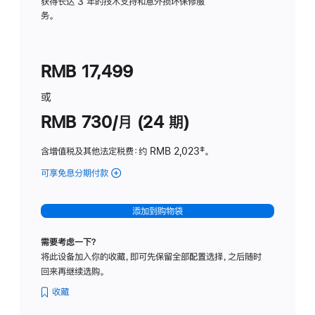
务
获得长达 3 年的技术支持和意外损坏保修服
务。
计
划
(适
RMB 17,499
用
于
或
Studio
RMB 730/月 (24 期)
Display
含增值税及其他法定税费
：约 RMB 2,023
脚
‡。
注
可享免息分期付款
(Studio
Display
-
添加到购物袋
纳
米
需要考虑一下？
纹
将此设备加入你的收藏，即可先保留全部配置选择，之后随时
理
回来再继续选购。
玻
璃
收藏
面