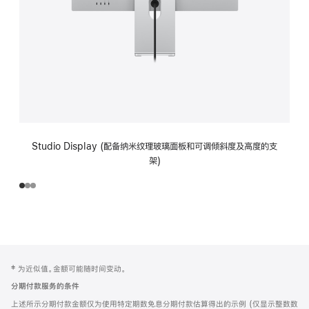
Studio Display (配备纳米纹理玻璃面板和可调倾斜度及高度的支
架)
网
脚
‡ 为近似值。金额可能随时间变动。
注
页
分期付款服务的条件
页
上述所示分期付款金额仅为使用特定期数免息分期付款估算得出的示例 (仅显示整数数