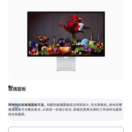
玻璃面板
两种抗反射玻璃面板可选。
标配的玻璃面板经过特别设计，反光率极低。纳米纹理
展
玻璃面板可分散反射光，从而进一步减少反光，即使在高亮光源的工作场所也能保
持出色画质。
开