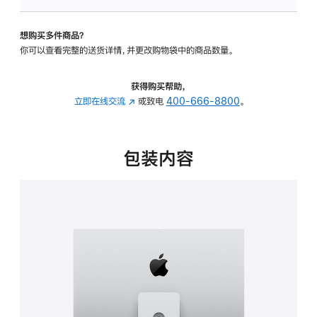
板
-
想购买多件商品？
可
你可以查看完整的送货详情，并更改购物袋中的商品数量。
调
倾
斜
获得购买帮助，
度
立即在线交流
(在
或致电
400-666-8800
。
及
新
高
窗
度
口
包装内容
的
中
支
打
架
开)
的
分
期
付
款
选
项)