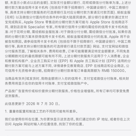
脚
额，未显示小数点以后的金额)，实际支付金额以银行、花呗或微信分付账单为准。上述分
期付款方案由信用卡发卡机构 (包括但不限于招商银行、中国建设银行、中国工商银行
等，具体支持分期付款服务的可选择银行及对应分期付款方案请见付款页面)、蚂蚁金服
(花呗) 以及微信分付面向符合条件的中国大陆居民提供。部分银行会要求你通过支付
宝完成购买。Apple Store 零售店的分期付款方案可能与 Apple Store 在线商店不
同，请到店咨询 Specialist 专家。所有银行信用卡分期均需经你的信用卡发卡机构批
准；对于花呗分期，需经蚂蚁金服批准；对于微信分付分期，需经微信分付批准。如果你选
择的分期付款方案未获得信用卡发卡机构、蚂蚁金服或微信分付的批准，Apple 将不会
被告知原因。请参阅信用卡发卡机构 (包括但不限于招商银行、中国建设银行、中国工商
银行等，具体支持分期付款服务的可选择银行请见付款页面) 网站、支付宝网站和微信
分付服务页面，了解相关条件、费用和收费。订单可能需要满足特定金额要求，不同免息
分期期数对应的最低限额可能有所不同。上述分期付款服务只适用于个人消费者。企业
和教育机构客户、企业员工购买计划 (EPP) 和 Apple 员工购买计划 (EPP) 适用的分
期付款方案可能与上述方案不同，详情请参见教育商店、EPP 在线商店和企业商店。公
司信用卡无资格申请分期。招商银行分期付款单笔订单最高限额为 RMB 150000。
当商品有货并/或发货时，购物金额将计入你的信用卡、支付宝或微信分付账单。相关财
务费用将显示在你的信用卡对账单、支付宝或微信账户中。
产品按广告宣传价或标价提供分期付款服务。价格包含增值税。所有订单均可享受免费
送货服务。
此信息更新于 2026 年 7 月 30 日。
1. 重量依配置和制造工艺的不同而可能有所差异。
我们会使用你所在位置，为你更快显示送货选项。我们通过你的 IP 地址，或者你在上次
访问 Apple 网站时输入的位置信息，找到了你的位置。