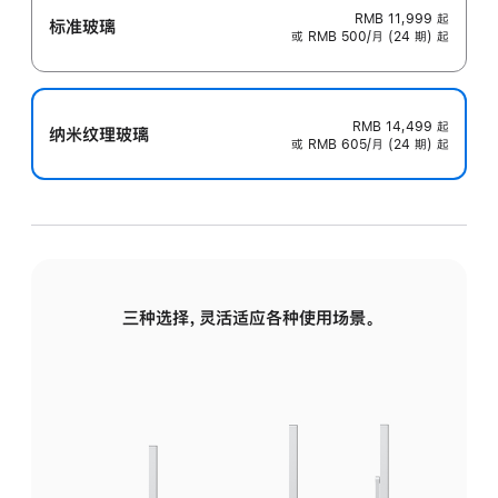
RMB 11,999
起
标准玻璃
或 RMB 500/月 (24 期) 起
RMB 14,499
起
纳米纹理玻璃
或 RMB 605/月 (24 期) 起
三种选择，灵活适应各种使用场景。
标