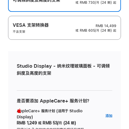
或 RMB 730/月 (24 期) 起
VESA 支架转换器
RMB 14,499
或 RMB 605/月 (24 期) 起
不含支架
Studio Display - 纳米纹理玻璃面板 - 可调倾
斜度及高度的支架
是否要添加 AppleCare+ 服务计划？
AppleCare+ 服务计划 (适用于 Studio
AppleC
添加
Display)
服
RMB 1,249
或
RMB 53/月 (24 期)