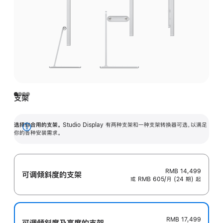
支架
选择你合用的支架。
Studio Display 有两种支架和一种支架转换器可选，以满足
展
你的各种安装需求。
开
RMB 14,499
可调倾斜度的支架
或 RMB 605/月 (24 期) 起
RMB 17,499
可调倾斜度及高‍度的支‍架