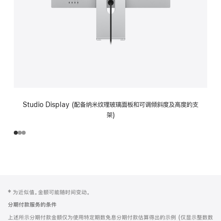
Studio Display (配备纳米纹理玻璃面板和可调倾斜度及高度的支
架)
网
脚
‡ 为近似值。金额可能随时间变动。
注
页
分期付款服务的条件
页
上述所示分期付款金额仅为使用特定期数免息分期付款估算得出的示例 (仅显示整数数