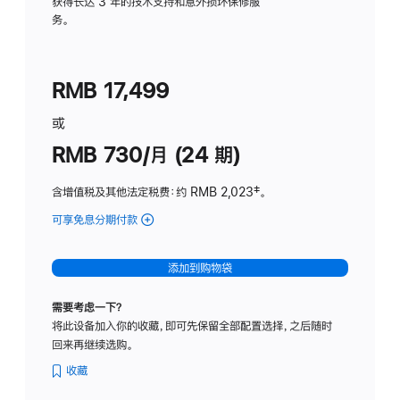
务
获得长达 3 年的技术支持和意外损坏保修服
务。
计
划
(适
RMB 17,499
用
于
或
Studio
RMB 730/月 (24 期)
Display
含增值税及其他法定税费
：约 RMB 2,023
脚
‡。
注
可享免息分期付款
(Studio
Display
-
添加到购物袋
纳
米
需要考虑一下？
纹
将此设备加入你的收藏，即可先保留全部配置选择，之后随时
理
回来再继续选购。
玻
璃
收藏
面