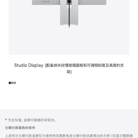
Studio Display (配备纳米纹理玻璃面板和可调倾斜度及高度的支
架)
网
脚
‡ 为近似值。金额可能随时间变动。
注
页
分期付款服务的条件
页
上述所示分期付款金额仅为使用特定期数免息分期付款估算得出的示例 (仅显示整数数