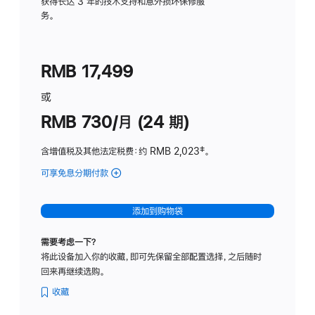
务
获得长达 3 年的技术支持和意外损坏保修服
务。
计
划
(适
RMB 17,499
用
于
或
Studio
RMB 730/月 (24 期)
Display
含增值税及其他法定税费
：约 RMB 2,023
脚
‡。
注
可享免息分期付款
(Studio
Display
-
添加到购物袋
纳
米
需要考虑一下？
纹
将此设备加入你的收藏，即可先保留全部配置选择，之后随时
理
回来再继续选购。
玻
璃
收藏
面