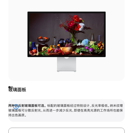
玻璃面板
两种抗反射玻璃面板可选。
标配的玻璃面板经过特别设计，反光率极低。纳米纹理
展
玻璃面板可分散反射光，从而进一步减少反光，即使在高亮光源的工作场所也能保
持出色画质。
开