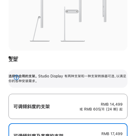
支架
选择你合用的支架。
Studio Display 有两种支架和一种支架转换器可选，以满足
展
你的各种安装需求。
开
RMB 14,499
可调倾斜度的支架
或 RMB 605/月 (24 期) 起
RMB 17,499
可调倾斜度及高‍度的支‍架