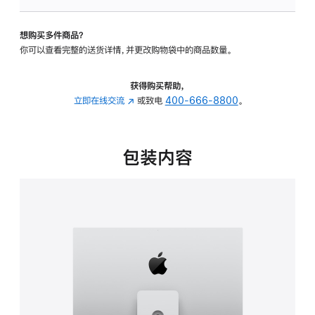
板
-
想购买多件商品？
可
你可以查看完整的送货详情，并更改购物袋中的商品数量。
调
倾
斜
获得购买帮助，
度
立即在线交流
(在
或致电
400-666-8800
。
及
新
高
窗
度
口
包装内容
的
中
支
打
架
开)
的
分
期
付
款
选
项)