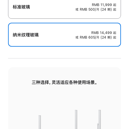
RMB 11,999
起
标准玻璃
或 RMB 500/月 (24 期) 起
RMB 14,499
起
纳米纹理玻璃
或 RMB 605/月 (24 期) 起
三种选择，灵活适应各种使用场景。
标