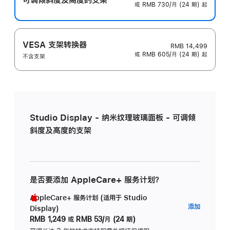
或 RMB 730/月 (24 期) 起
VESA 支架转换器
RMB 14,499
或 RMB 605/月 (24 期) 起
不含支架
Studio Display - 纳米纹理玻璃面板 - 可调倾
斜度及高度的支架
是否要添加 AppleCare+ 服务计划？
AppleCare+ 服务计划 (适用于 Studio
AppleC
添加
Display)
服
RMB 1,249
或
RMB 53/月 (24 期)