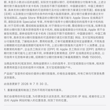
脚
额，未显示小数点以后的金额)，实际支付金额以银行、花呗或微信分付账单为准。上述分
期付款方案由信用卡发卡机构 (包括但不限于招商银行、中国建设银行、中国工商银行
等，具体支持分期付款服务的可选择银行及对应分期付款方案请见付款页面)、蚂蚁金服
(花呗) 以及微信分付面向符合条件的中国大陆居民提供。部分银行会要求你通过支付
宝完成购买。Apple Store 零售店的分期付款方案可能与 Apple Store 在线商店不
同，请到店咨询 Specialist 专家。所有银行信用卡分期均需经你的信用卡发卡机构批
准；对于花呗分期，需经蚂蚁金服批准；对于微信分付分期，需经微信分付批准。如果你选
择的分期付款方案未获得信用卡发卡机构、蚂蚁金服或微信分付的批准，Apple 将不会
被告知原因。请参阅信用卡发卡机构 (包括但不限于招商银行、中国建设银行、中国工商
银行等，具体支持分期付款服务的可选择银行请见付款页面) 网站、支付宝网站和微信
分付服务页面，了解相关条件、费用和收费。订单可能需要满足特定金额要求，不同免息
分期期数对应的最低限额可能有所不同。上述分期付款服务只适用于个人消费者。企业
和教育机构客户、企业员工购买计划 (EPP) 和 Apple 员工购买计划 (EPP) 适用的分
期付款方案可能与上述方案不同，详情请参见教育商店、EPP 在线商店和企业商店。公
司信用卡无资格申请分期。招商银行分期付款单笔订单最高限额为 RMB 150000。
当商品有货并/或发货时，购物金额将计入你的信用卡、支付宝或微信分付账单。相关财
务费用将显示在你的信用卡对账单、支付宝或微信账户中。
产品按广告宣传价或标价提供分期付款服务。价格包含增值税。所有订单均可享受免费
送货服务。
此信息更新于 2026 年 7 月 30 日。
1. 重量依配置和制造工艺的不同而可能有所差异。
我们会使用你所在位置，为你更快显示送货选项。我们通过你的 IP 地址，或者你在上次
访问 Apple 网站时输入的位置信息，找到了你的位置。