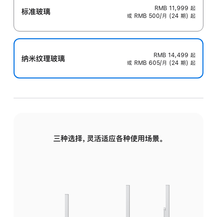
RMB 11,999
起
标准玻璃
或 RMB 500/月 (24 期) 起
RMB 14,499
起
纳米纹理玻璃
或 RMB 605/月 (24 期) 起
三种选择，灵活适应各种使用场景。
标