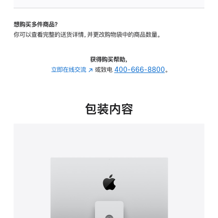
板
-
想购买多件商品？
可
你可以查看完整的送货详情，并更改购物袋中的商品数量。
调
倾
斜
获得购买帮助，
度
立即在线交流
(在
或致电
400-666-8800
。
及
新
高
窗
度
口
包装内容
的
中
支
打
架
开)
的
分
期
付
款
选
项)