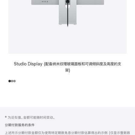
Studio Display (配备纳米纹理玻璃面板和可调倾斜度及高度的支
架)
网
脚
‡ 为近似值。金额可能随时间变动。
注
页
分期付款服务的条件
页
上述所示分期付款金额仅为使用特定期数免息分期付款估算得出的示例 (仅显示整数数