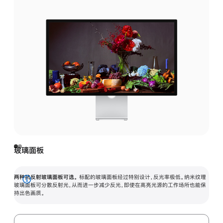
玻璃面板
两种抗反射玻璃面板可选。
标配的玻璃面板经过特别设计，反光率极低。纳米纹理
展
玻璃面板可分散反射光，从而进一步减少反光，即使在高亮光源的工作场所也能保
持出色画质。
开