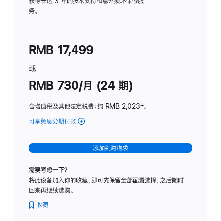
务
获得长达 3 年的技术支持和意外损坏保修服
务。
计
划
(适
RMB 17,499
用
于
或
Studio
RMB 730/月 (24 期)
Display
含增值税及其他法定税费
：约 RMB 2,023
脚
‡。
注
可享免息分期付款
(Studio
Display
-
添加到购物袋
纳
米
需要考虑一下？
纹
将此设备加入你的收藏，即可先保留全部配置选择，之后随时
理
回来再继续选购。
玻
璃
收藏
面