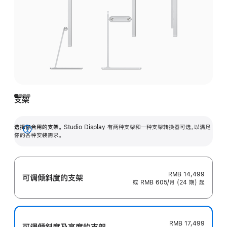
支架
选择你合用的支架。
Studio Display 有两种支架和一种支架转换器可选，以满足
展
你的各种安装需求。
开
RMB 14,499
可调倾斜度的支架
或 RMB 605/月 (24 期) 起
RMB 17,499
可调倾斜度及高‍度的支‍架