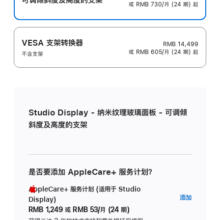
或 RMB 730/月 (24 期) 起
VESA 支架转换器
RMB 14,499
或 RMB 605/月 (24 期) 起
不含支架
Studio Display - 纳米纹理玻璃面板 - 可调倾
斜度及高度的支架
是否要添加 AppleCare+ 服务计划？
AppleCare+ 服务计划 (适用于 Studio
AppleC
添加
Display)
服
RMB 1,249
或
RMB 53/月 (24 期)