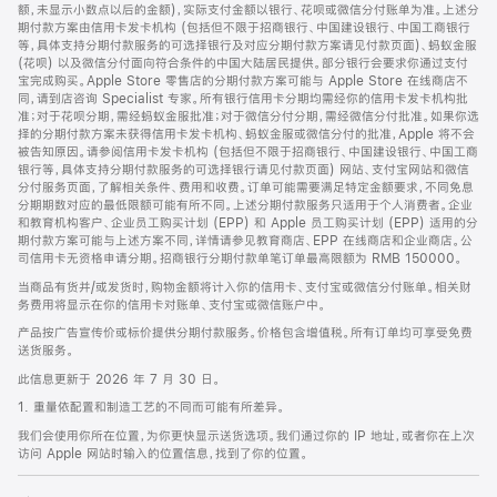
脚
额，未显示小数点以后的金额)，实际支付金额以银行、花呗或微信分付账单为准。上述分
期付款方案由信用卡发卡机构 (包括但不限于招商银行、中国建设银行、中国工商银行
等，具体支持分期付款服务的可选择银行及对应分期付款方案请见付款页面)、蚂蚁金服
(花呗) 以及微信分付面向符合条件的中国大陆居民提供。部分银行会要求你通过支付
宝完成购买。Apple Store 零售店的分期付款方案可能与 Apple Store 在线商店不
同，请到店咨询 Specialist 专家。所有银行信用卡分期均需经你的信用卡发卡机构批
准；对于花呗分期，需经蚂蚁金服批准；对于微信分付分期，需经微信分付批准。如果你选
择的分期付款方案未获得信用卡发卡机构、蚂蚁金服或微信分付的批准，Apple 将不会
被告知原因。请参阅信用卡发卡机构 (包括但不限于招商银行、中国建设银行、中国工商
银行等，具体支持分期付款服务的可选择银行请见付款页面) 网站、支付宝网站和微信
分付服务页面，了解相关条件、费用和收费。订单可能需要满足特定金额要求，不同免息
分期期数对应的最低限额可能有所不同。上述分期付款服务只适用于个人消费者。企业
和教育机构客户、企业员工购买计划 (EPP) 和 Apple 员工购买计划 (EPP) 适用的分
期付款方案可能与上述方案不同，详情请参见教育商店、EPP 在线商店和企业商店。公
司信用卡无资格申请分期。招商银行分期付款单笔订单最高限额为 RMB 150000。
当商品有货并/或发货时，购物金额将计入你的信用卡、支付宝或微信分付账单。相关财
务费用将显示在你的信用卡对账单、支付宝或微信账户中。
产品按广告宣传价或标价提供分期付款服务。价格包含增值税。所有订单均可享受免费
送货服务。
此信息更新于 2026 年 7 月 30 日。
1. 重量依配置和制造工艺的不同而可能有所差异。
我们会使用你所在位置，为你更快显示送货选项。我们通过你的 IP 地址，或者你在上次
访问 Apple 网站时输入的位置信息，找到了你的位置。