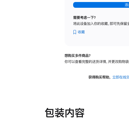
-
添
纳
米
需要考虑一下？
纹
将此设备加入你的收藏，即可先保留
理
玻
收藏
璃
面
板
想购买多件商品？
-
你可以查看完整的送货详情，并更改购物袋
可
调
倾
获得购买帮助，
立即在线
斜
度
及
高
度
包装内容
的
支
架
的