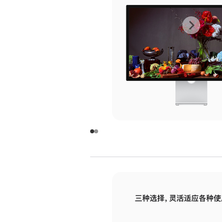
上
下
一
一
张
张
图
图
库
库
图
图
片
片
-
-
玻
玻
璃
璃
三种选择，灵活适应各种使
面
面
板
板