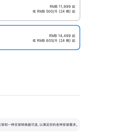
RMB 11,999
起
或 RMB 500/月 (24 期) 起
RMB 14,499
起
或 RMB 605/月 (24 期) 起
配可调倾斜度及高度的支架，额外增加 105
VESA 支架转换器
 有两种支架和一种支架转换器可选，以满足你的各种安装需求。
毫米的高度调节范围。
容的支架 (未随附)