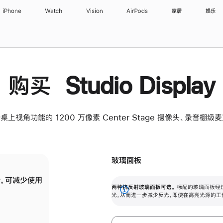
iPhone
Watch
Vision
AirPods
家居
娱乐
购买 Studio Display
桌上视角功能的 1200 万像素 Center Stage 摄像头、录音棚
玻璃面板
，可减少使用
纳米纹理玻璃面板可进一步减少反光，即使在
两种抗反射玻璃面板可选。
标配的玻璃面板经
。
有高亮光源的场所使用，也能保持出色画质。
展
光，从而进一步减少反光，即使在高亮光源的工
开