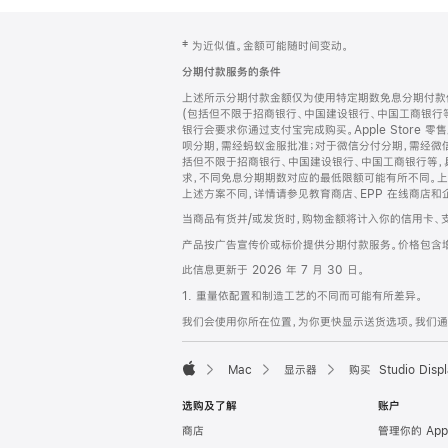
网
脚
‡ 为近似值。金额可能随时间变动。
注
页
分期付款服务的条件
页
上述所示分期付款金额仅为使用特定期数免息分期付款估
脚
(包括但不限于招商银行、中国建设银行、中国工商银行
银行会要求你通过支付宝完成购买。Apple Store 零
呗分期，需经蚂蚁金服批准；对于微信分付分期，需经微信
括但不限于招商银行、中国建设银行、中国工商银行等，
求，不同免息分期期数对应的最低限额可能有所不同。上述分
上述方案不同，详情请参见教育商店、EPP 在线商店和
当商品有货并/或发货时，购物金额将计入你的信用卡、
产品按广告宣传价或标价提供分期付款服务。价格包含
此信息更新于 2026 年 7 月 30 日。
1. 重量依配置和制造工艺的不同而可能有所差异。
我们会使用你所在位置，为你更快显示送货选项。我们通过你
Mac
显示器
购买 Studio Displ
Apple
选购及了解
账户
商店
管理你的 App