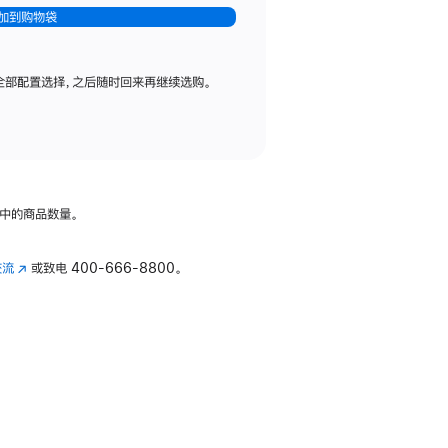
加到购物袋
全部配置选择，之后随时回来再继续选购。
中的商品数量。
交流
(在
或致电
400-666-8800。
新
窗
口
中
打
开)