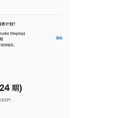
 服务计划？
dio Display)
AppleCare+
添加
期)
服
坏保修服务。
务
计
划
(适
用
于
24 期)
Studio
Display)
2,023
脚
‡。
注