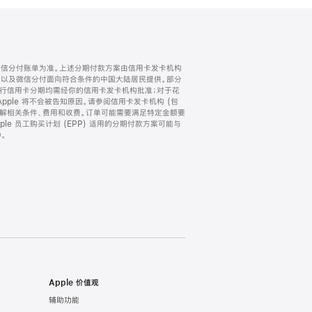
微信分付账单为准。上述分期付款方案由信用卡发卡机构
) 以及微信分付面向符合条件的中国大陆居民提供。部分
家。所有银行信用卡分期均需经你的信用卡发卡机构批准；对于花
ple 将不会被告知原因。请参阅信用卡发卡机构 (包
了解相关条件、费用和收费。订单可能需要满足特定金额要
e 员工购买计划 (EPP) 适用的分期付款方案可能与
。
Apple 价值观
辅助功能