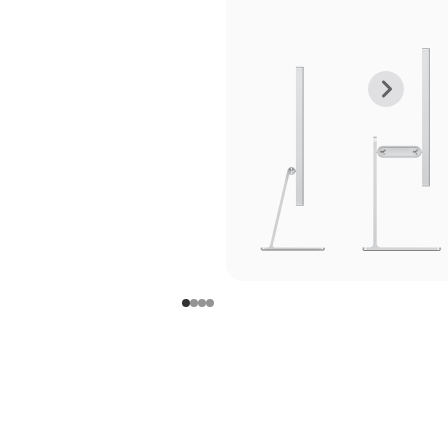
上
下
一
一
张
张
图
图
库
库
图
图
片
片
-
-
支
支
架
架