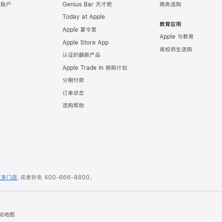
e 账户
Genius Bar 天才吧
商务选购
Today at Apple
教育应用
Apple 夏令营
Apple 与教育
Apple Store App
高校师生选购
认证的翻新产品
Apple Trade In 换购计划
分期付款
订单状态
选购帮助
更多门店
，或者致电
400-666-8800
。
站地图