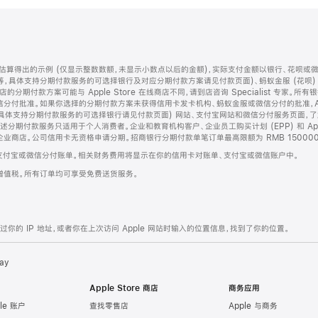
算得出的示例 (仅显示整数数额，未显示小数点以后的金额)，实际支付金额以银行、花呗或
等，具体支持分期付款服务的可选择银行及对应分期付款方案请见付款页面)、蚂蚁金服 (花呗
售店的分期付款方案可能与 Apple Store 在线商店不同，请到店咨询 Specialist 专
分付批准。如果你选择的分期付款方案未获得信用卡发卡机构、蚂蚁金服或微信分付的批准，Ap
具体支持分期付款服务的可选择银行请见付款页面) 网站、支付宝网站和微信分付服务页面，
期付款服务只适用于个人消费者。企业和教育机构客户、企业员工购买计划 (EPP) 和 Appl
企业商店。公司信用卡无资格申请分期。招商银行分期付款单笔订单最高限额为 RMB 150000
支付宝或微信分付账单。相关财务费用将显示在你的信用卡对账单、支付宝或微信账户中。
增值税。所有订单均可享受免费送货服务。
的 IP 地址，或者你在上次访问 Apple 网站时输入的位置信息，找到了你的位置。
ay
Apple Store 商店
商务应用
le 账户
查找零售店
Apple 与商务