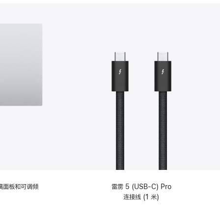
分
期
付
款
选
项)
理玻璃面板和可调倾
雷雳 5 (USB-C) Pro
连接线 (1 米)