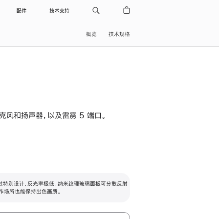
配件
技术支持
概览
技术规格
级麦克风和扬声器，以及雷雳 5 端口。
过特别设计，反光率极低。纳米纹理玻璃面板可分散反射
作场所也能保持出色画质。