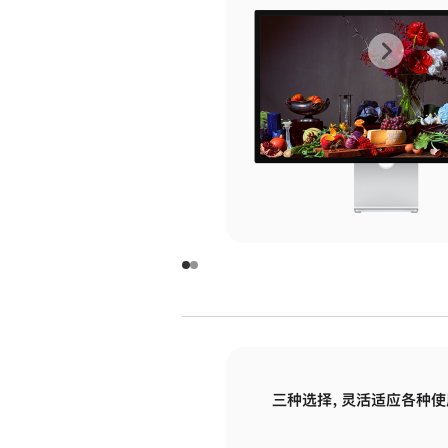
上
下
一
一
张
张
图
图
库
库
图
图
片
片
-
-
玻
玻
璃
璃
三种选择，灵活适应各种使
面
面
板
板