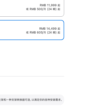
RMB 11,999
起
或 RMB 500/月 (24 期) 起
RMB 14,499
起
或 RMB 605/月 (24 期) 起
配可调倾斜度及高度的支架，额外增加 105
VESA 支架转换器
 有两种支架和一种支架转换器可选，以满足你的各种安装需求。
毫米的高度调节范围。
容的支架 (未随附)