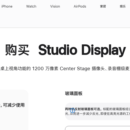
iPhone
Watch
Vision
AirPods
家居
娱乐
购买 Studio Display
桌上视角功能的 1200 万像素 Center Stage 摄像头、录音棚
玻璃面板
，可减少使用
纳米纹理玻璃面板可进一步减少反光，即使在
两种抗反射玻璃面板可选。
标配的玻璃面板经
。
有高亮光源的场所使用，也能保持出色画质。
展
光，从而进一步减少反光，即使在高亮光源的工
开