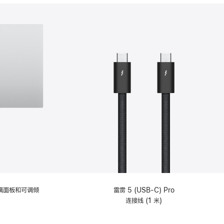
分
期
付
款
选
项)
理玻璃面板和可调倾
雷雳 5 (USB-C) Pro
连接线 (1 米)