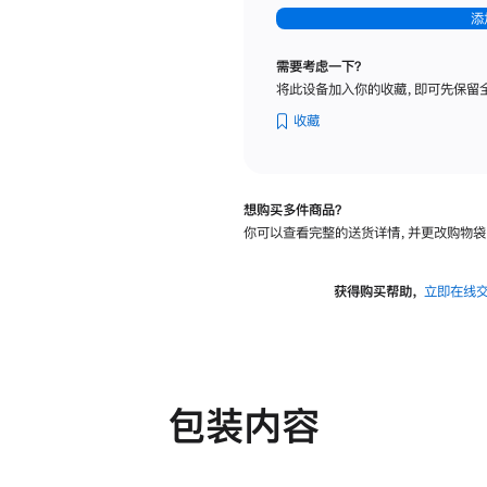
-
添
纳
米
需要考虑一下？
纹
将此设备加入你的收藏，即可先保留
理
玻
收藏
璃
面
板
想购买多件商品？
-
你可以查看完整的送货详情，并更改购物袋
可
调
倾
获得购买帮助，
立即在线
斜
度
及
高
度
包装内容
的
支
架
的