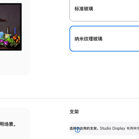
标准玻璃
纳米纹理玻璃
支架
用场景。
标配可调倾斜度的支架，提供 30 度的倾斜度
选
选择你合用的支架。
Studio Display
调节范围。
展