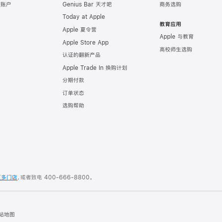
e 账户
Genius Bar 天才吧
商务选购
Today at Apple
教育应用
Apple 夏令营
Apple 与教育
Apple Store App
高校师生选购
认证的翻新产品
Apple Trade In 换购计划
分期付款
订单状态
选购帮助
更多门店
，或者致电
400-666-8800
。
站地图