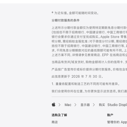
网
脚
‡ 为近似值。金额可能随时间变动。
注
页
分期付款服务的条件
页
上述所示分期付款金额仅为使用特定期数免息分期付款估
脚
(包括但不限于招商银行、中国建设银行、中国工商银行
银行会要求你通过支付宝完成购买。Apple Store 零
呗分期，需经蚂蚁金服批准；对于微信分付分期，需经微信
括但不限于招商银行、中国建设银行、中国工商银行等，
求，不同免息分期期数对应的最低限额可能有所不同。上述分
上述方案不同，详情请参见教育商店、EPP 在线商店和
当商品有货并/或发货时，购物金额将计入你的信用卡、
产品按广告宣传价或标价提供分期付款服务。价格包含
此信息更新于 2026 年 7 月 30 日。
1. 重量依配置和制造工艺的不同而可能有所差异。
我们会使用你所在位置，为你更快显示送货选项。我们通过你
Mac
显示器
购买 Studio Displ
Apple
选购及了解
账户
商店
管理你的 App