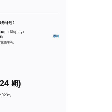
 服务计划？
dio Display)
AppleCare+
添加
期)
服
坏保修服务。
务
计
划
(适
用
于
24 期)
Studio
Display)
2,023
脚
‡。
注