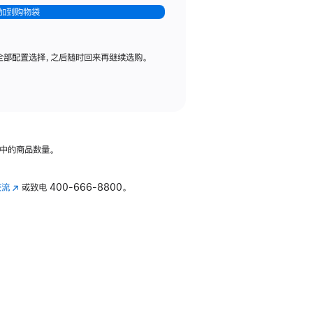
加到购物袋
全部配置选择，之后随时回来再继续选购。
中的商品数量。
交流
(在
或致电
400-666-8800。
新
窗
口
中
打
开)