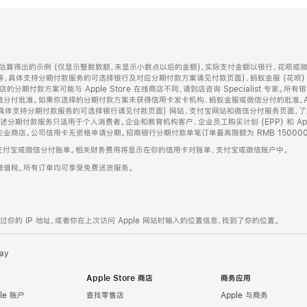
算得出的示例 (仅显示整数数额，未显示小数点以后的金额)，实际支付金额以银行、花呗或
等，具体支持分期付款服务的可选择银行及对应分期付款方案请见付款页面)、蚂蚁金服 (花呗
售店的分期付款方案可能与 Apple Store 在线商店不同，请到店咨询 Specialist 专
分付批准。如果你选择的分期付款方案未获得信用卡发卡机构、蚂蚁金服或微信分付的批准，Ap
具体支持分期付款服务的可选择银行请见付款页面) 网站、支付宝网站和微信分付服务页面，
期付款服务只适用于个人消费者。企业和教育机构客户、企业员工购买计划 (EPP) 和 Appl
企业商店。公司信用卡无资格申请分期。招商银行分期付款单笔订单最高限额为 RMB 150000
支付宝或微信分付账单。相关财务费用将显示在你的信用卡对账单、支付宝或微信账户中。
增值税。所有订单均可享受免费送货服务。
的 IP 地址，或者你在上次访问 Apple 网站时输入的位置信息，找到了你的位置。
ay
Apple Store 商店
商务应用
le 账户
查找零售店
Apple 与商务