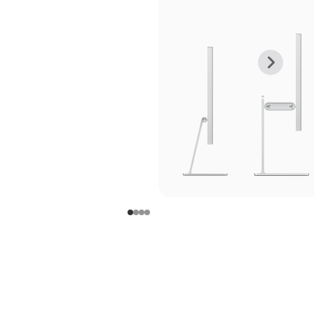
上
下
一
一
张
张
图
图
库
库
图
图
片
片
-
-
支
支
架
架