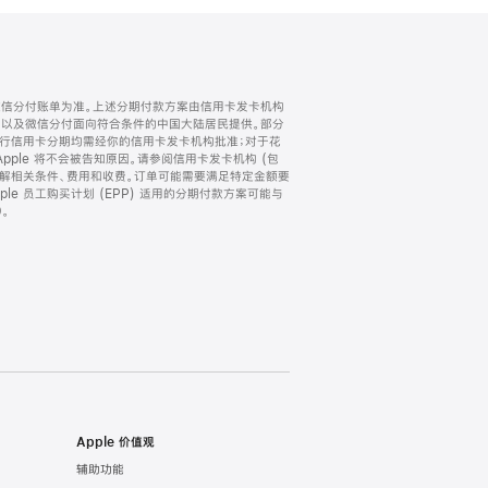
微信分付账单为准。上述分期付款方案由信用卡发卡机构
) 以及微信分付面向符合条件的中国大陆居民提供。部分
家。所有银行信用卡分期均需经你的信用卡发卡机构批准；对于花
ple 将不会被告知原因。请参阅信用卡发卡机构 (包
了解相关条件、费用和收费。订单可能需要满足特定金额要
e 员工购买计划 (EPP) 适用的分期付款方案可能与
。
Apple 价值观
辅助功能