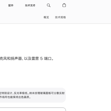
配件
技术支持
概览
技术规格
级麦克风和扬声器，以及雷雳 5 端口。
过特别设计，反光率极低。纳米纹理玻璃面板可分散反射
作场所也能保持出色画质。