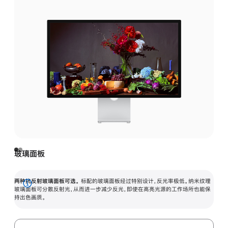
玻璃面板
两种抗反射玻璃面板可选。
标配的玻璃面板经过特别设计，反光率极低。纳米纹理
展
玻璃面板可分散反射光，从而进一步减少反光，即使在高亮光源的工作场所也能保
持出色画质。
开