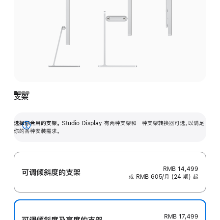
支架
选择你合用的支架。
Studio Display 有两种支架和一种支架转换器可选，以满足
展
你的各种安装需求。
开
RMB 14,499
可调倾斜度的支架
或 RMB 605/月 (24 期) 起
RMB 17,499
可调倾斜度及高‍度的支‍架