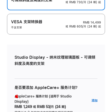
或 RMB 730/月 (24 期) 起
VESA 支架转换器
RMB 14,499
或 RMB 605/月 (24 期) 起
不含支架
Studio Display - 纳米纹理玻璃面板 - 可调倾
斜度及高度的支架
是否要添加 AppleCare+ 服务计划？
AppleCare+ 服务计划 (适用于 Studio
AppleC
添加
Display)
服
RMB 1,249
或
RMB 53/月 (24 期)