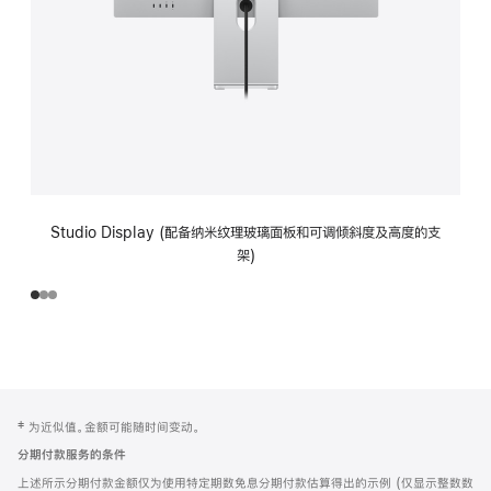
Studio Display (配备纳米纹理玻璃面板和可调倾斜度及高度的支
架)
网
脚
‡ 为近似值。金额可能随时间变动。
注
页
分期付款服务的条件
页
上述所示分期付款金额仅为使用特定期数免息分期付款估算得出的示例 (仅显示整数数