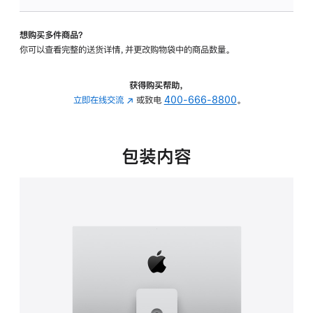
板
-
想购买多件商品？
可
你可以查看完整的送货详情，并更改购物袋中的商品数量。
调
倾
斜
获得购买帮助，
度
立即在线交流
(在
或致电
400-666-8800
。
及
新
高
窗
度
口
包装内容
的
中
支
打
架
开)
的
分
期
付
款
选
项)