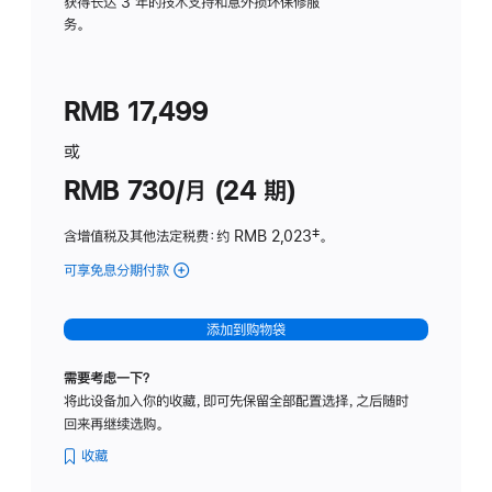
务
获得长达 3 年的技术支持和意外损坏保修服
务。
计
划
(适
RMB 17,499
用
于
或
Studio
RMB 730/月 (24 期)
Display
含增值税及其他法定税费
：约 RMB 2,023
脚
‡。
注
可享免息分期付款
(Studio
Display
-
添加到购物袋
纳
米
需要考虑一下？
纹
将此设备加入你的收藏，即可先保留全部配置选择，之后随时
理
回来再继续选购。
玻
璃
收藏
面