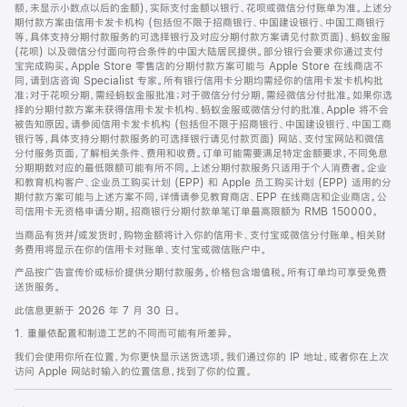
脚
额，未显示小数点以后的金额)，实际支付金额以银行、花呗或微信分付账单为准。上述分
期付款方案由信用卡发卡机构 (包括但不限于招商银行、中国建设银行、中国工商银行
等，具体支持分期付款服务的可选择银行及对应分期付款方案请见付款页面)、蚂蚁金服
(花呗) 以及微信分付面向符合条件的中国大陆居民提供。部分银行会要求你通过支付
宝完成购买。Apple Store 零售店的分期付款方案可能与 Apple Store 在线商店不
同，请到店咨询 Specialist 专家。所有银行信用卡分期均需经你的信用卡发卡机构批
准；对于花呗分期，需经蚂蚁金服批准；对于微信分付分期，需经微信分付批准。如果你选
择的分期付款方案未获得信用卡发卡机构、蚂蚁金服或微信分付的批准，Apple 将不会
被告知原因。请参阅信用卡发卡机构 (包括但不限于招商银行、中国建设银行、中国工商
银行等，具体支持分期付款服务的可选择银行请见付款页面) 网站、支付宝网站和微信
分付服务页面，了解相关条件、费用和收费。订单可能需要满足特定金额要求，不同免息
分期期数对应的最低限额可能有所不同。上述分期付款服务只适用于个人消费者。企业
和教育机构客户、企业员工购买计划 (EPP) 和 Apple 员工购买计划 (EPP) 适用的分
期付款方案可能与上述方案不同，详情请参见教育商店、EPP 在线商店和企业商店。公
司信用卡无资格申请分期。招商银行分期付款单笔订单最高限额为 RMB 150000。
当商品有货并/或发货时，购物金额将计入你的信用卡、支付宝或微信分付账单。相关财
务费用将显示在你的信用卡对账单、支付宝或微信账户中。
产品按广告宣传价或标价提供分期付款服务。价格包含增值税。所有订单均可享受免费
送货服务。
此信息更新于 2026 年 7 月 30 日。
1. 重量依配置和制造工艺的不同而可能有所差异。
我们会使用你所在位置，为你更快显示送货选项。我们通过你的 IP 地址，或者你在上次
访问 Apple 网站时输入的位置信息，找到了你的位置。