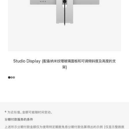
Studio Display (配备纳米纹理玻璃面板和可调倾斜度及高度的支
架)
网
脚
‡ 为近似值。金额可能随时间变动。
注
页
分期付款服务的条件
页
上述所示分期付款金额仅为使用特定期数免息分期付款估算得出的示例 (仅显示整数数