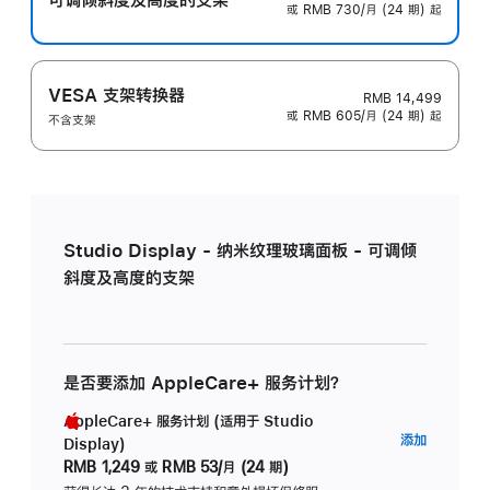
或 RMB 730/月 (24 期) 起
VESA 支架转换器
RMB 14,499
或 RMB 605/月 (24 期) 起
不含支架
Studio Display - 纳米纹理玻璃面板 - 可调倾
斜度及高度的支架
是否要添加 AppleCare+ 服务计划？
AppleCare+ 服务计划 (适用于 Studio
AppleC
添加
Display)
服
RMB 1,249
或
RMB 53/月 (24 期)