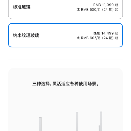
RMB 11,999
起
标准玻璃
或 RMB 500/月 (24 期) 起
RMB 14,499
起
纳米纹理玻璃
或 RMB 605/月 (24 期) 起
三种选择，灵活适应各种使用场景。
标