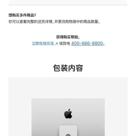
板
-
想购买多件商品？
可
你可以查看完整的送货详情，并更改购物袋中的商品数量。
调
倾
斜
获得购买帮助，
度
立即在线交流
(在
或致电
400-666-8800
。
及
新
高
窗
度
口
包装内容
的
中
支
打
架
开)
的
分
期
付
款
选
项)