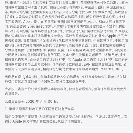
脚
额，未显示小数点以后的金额)，实际支付金额以银行、花呗或微信分付账单为准。上述分
期付款方案由信用卡发卡机构 (包括但不限于招商银行、中国建设银行、中国工商银行
等，具体支持分期付款服务的可选择银行及对应分期付款方案请见付款页面)、蚂蚁金服
(花呗) 以及微信分付面向符合条件的中国大陆居民提供。部分银行会要求你通过支付
宝完成购买。Apple Store 零售店的分期付款方案可能与 Apple Store 在线商店不
同，请到店咨询 Specialist 专家。所有银行信用卡分期均需经你的信用卡发卡机构批
准；对于花呗分期，需经蚂蚁金服批准；对于微信分付分期，需经微信分付批准。如果你选
择的分期付款方案未获得信用卡发卡机构、蚂蚁金服或微信分付的批准，Apple 将不会
被告知原因。请参阅信用卡发卡机构 (包括但不限于招商银行、中国建设银行、中国工商
银行等，具体支持分期付款服务的可选择银行请见付款页面) 网站、支付宝网站和微信
分付服务页面，了解相关条件、费用和收费。订单可能需要满足特定金额要求，不同免息
分期期数对应的最低限额可能有所不同。上述分期付款服务只适用于个人消费者。企业
和教育机构客户、企业员工购买计划 (EPP) 和 Apple 员工购买计划 (EPP) 适用的分
期付款方案可能与上述方案不同，详情请参见教育商店、EPP 在线商店和企业商店。公
司信用卡无资格申请分期。招商银行分期付款单笔订单最高限额为 RMB 150000。
当商品有货并/或发货时，购物金额将计入你的信用卡、支付宝或微信分付账单。相关财
务费用将显示在你的信用卡对账单、支付宝或微信账户中。
产品按广告宣传价或标价提供分期付款服务。价格包含增值税。所有订单均可享受免费
送货服务。
此信息更新于 2026 年 7 月 30 日。
1. 重量依配置和制造工艺的不同而可能有所差异。
我们会使用你所在位置，为你更快显示送货选项。我们通过你的 IP 地址，或者你在上次
访问 Apple 网站时输入的位置信息，找到了你的位置。