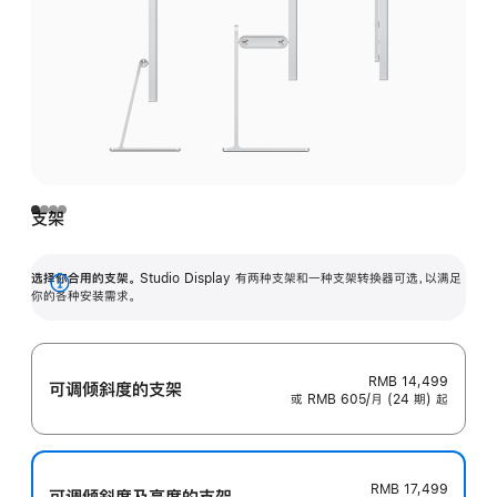
支架
选择你合用的支架。
Studio Display 有两种支架和一种支架转换器可选，以满足
展
你的各种安装需求。
开
RMB 14,499
可调倾斜度的支架
或 RMB 605/月 (24 期) 起
RMB 17,499
可调倾斜度及高‍度的支‍架