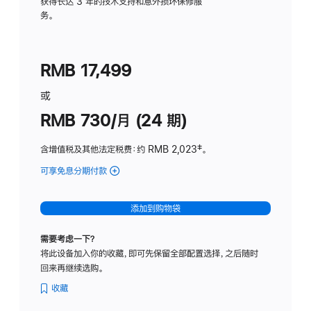
务
获得长达 3 年的技术支持和意外损坏保修服
务。
计
划
(适
RMB 17,499
用
于
或
Studio
RMB 730/月 (24 期)
Display
含增值税及其他法定税费
：约 RMB 2,023
脚
‡。
注
可享免息分期付款
(Studio
Display
-
添加到购物袋
纳
米
需要考虑一下？
纹
将此设备加入你的收藏，即可先保留全部配置选择，之后随时
理
回来再继续选购。
玻
璃
收藏
面