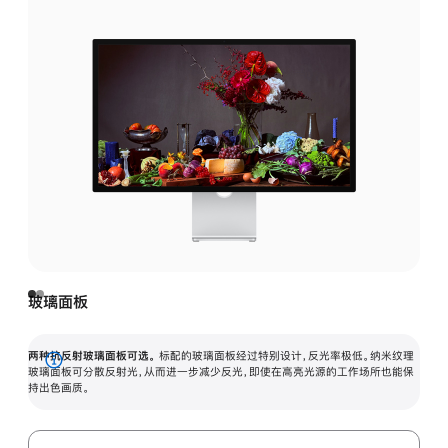
玻璃面板
两种抗反射玻璃面板可选。
标配的玻璃面板经过特别设计，反光率极低。纳米纹理
展
玻璃面板可分散反射光，从而进一步减少反光，即使在高亮光源的工作场所也能保
持出色画质。
开