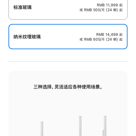
RMB 11,999
起
标准玻璃
或 RMB 500/月 (24 期) 起
RMB 14,499
起
纳米纹理玻璃
或 RMB 605/月 (24 期) 起
三种选择，灵活适应各种使用场景。
标