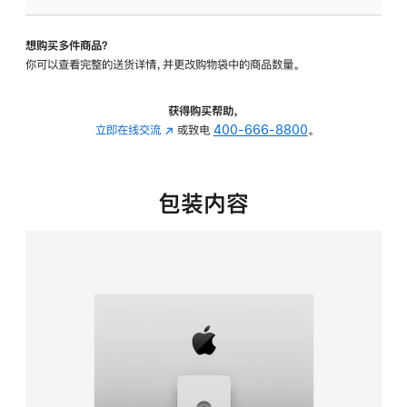
板
-
想购买多件商品？
可
你可以查看完整的送货详情，并更改购物袋中的商品数量。
调
倾
斜
获得购买帮助，
度
立即在线交流
(在
或致电
400-666-8800
。
及
新
高
窗
度
口
包装内容
的
中
支
打
架
开)
的
分
期
付
款
选
项)