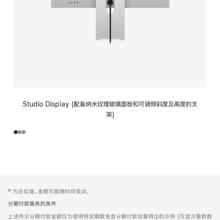
Studio Display (配备纳米纹理玻璃面板和可调倾斜度及高度的支
架)
网
脚
‡ 为近似值。金额可能随时间变动。
注
页
分期付款服务的条件
页
上述所示分期付款金额仅为使用特定期数免息分期付款估算得出的示例 (仅显示整数数