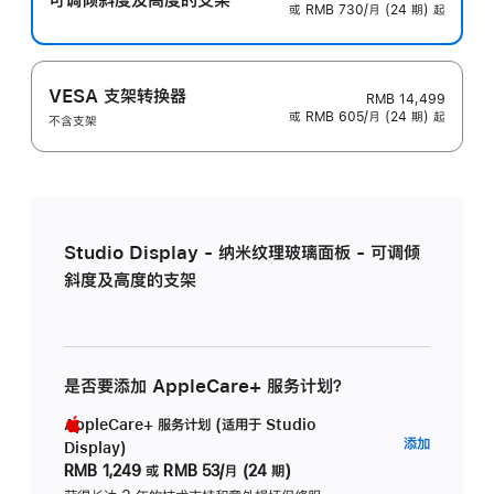
或 RMB 730/月 (24 期) 起
VESA 支架转换器
RMB 14,499
或 RMB 605/月 (24 期) 起
不含支架
Studio Display - 纳米纹理玻璃面板 - 可调倾
斜度及高度的支架
是否要添加 AppleCare+ 服务计划？
AppleCare+ 服务计划 (适用于 Studio
AppleC
添加
Display)
服
RMB 1,249
或
RMB 53/月 (24 期)