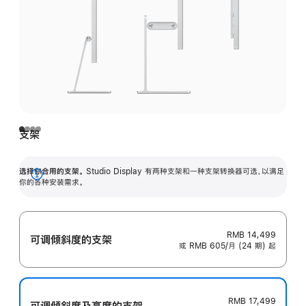
支架
选择你合用的支架。
Studio Display 有两种支架和一种支架转换器可选，以满足
展
你的各种安装需求。
开
RMB 14,499
可调倾斜度的支架
或 RMB 605/月 (24 期) 起
RMB 17,499
可调倾斜度及高‍度的支‍架