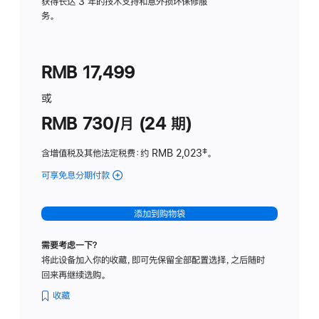
务
获得长达 3 年的技术支持和意外损坏保修服
务。
计
划
(适
RMB 17,499
用
于
或
Studio
RMB 730/月 (24 期)
Display
含增值税及其他法定税费
：约 RMB 2,023
脚
‡。
注
可享免息分期付款
(Studio
Display
-
添加到购物袋
纳
米
需要考虑一下？
纹
将此设备加入你的收藏，即可先保留全部配置选择，之后随时
理
回来再继续选购。
玻
璃
收藏
面