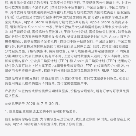
脚
额，未显示小数点以后的金额)，实际支付金额以银行、花呗或微信分付账单为准。上述分
期付款方案由信用卡发卡机构 (包括但不限于招商银行、中国建设银行、中国工商银行
等，具体支持分期付款服务的可选择银行及对应分期付款方案请见付款页面)、蚂蚁金服
(花呗) 以及微信分付面向符合条件的中国大陆居民提供。部分银行会要求你通过支付
宝完成购买。Apple Store 零售店的分期付款方案可能与 Apple Store 在线商店不
同，请到店咨询 Specialist 专家。所有银行信用卡分期均需经你的信用卡发卡机构批
准；对于花呗分期，需经蚂蚁金服批准；对于微信分付分期，需经微信分付批准。如果你选
择的分期付款方案未获得信用卡发卡机构、蚂蚁金服或微信分付的批准，Apple 将不会
被告知原因。请参阅信用卡发卡机构 (包括但不限于招商银行、中国建设银行、中国工商
银行等，具体支持分期付款服务的可选择银行请见付款页面) 网站、支付宝网站和微信
分付服务页面，了解相关条件、费用和收费。订单可能需要满足特定金额要求，不同免息
分期期数对应的最低限额可能有所不同。上述分期付款服务只适用于个人消费者。企业
和教育机构客户、企业员工购买计划 (EPP) 和 Apple 员工购买计划 (EPP) 适用的分
期付款方案可能与上述方案不同，详情请参见教育商店、EPP 在线商店和企业商店。公
司信用卡无资格申请分期。招商银行分期付款单笔订单最高限额为 RMB 150000。
当商品有货并/或发货时，购物金额将计入你的信用卡、支付宝或微信分付账单。相关财
务费用将显示在你的信用卡对账单、支付宝或微信账户中。
产品按广告宣传价或标价提供分期付款服务。价格包含增值税。所有订单均可享受免费
送货服务。
此信息更新于 2026 年 7 月 30 日。
1. 重量依配置和制造工艺的不同而可能有所差异。
我们会使用你所在位置，为你更快显示送货选项。我们通过你的 IP 地址，或者你在上次
访问 Apple 网站时输入的位置信息，找到了你的位置。