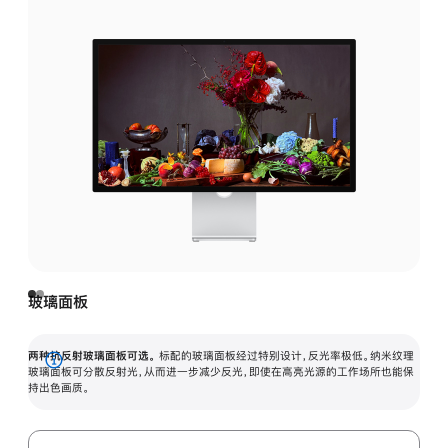
玻璃面板
两种抗反射玻璃面板可选。
标配的玻璃面板经过特别设计，反光率极低。纳米纹理
展
玻璃面板可分散反射光，从而进一步减少反光，即使在高亮光源的工作场所也能保
持出色画质。
开