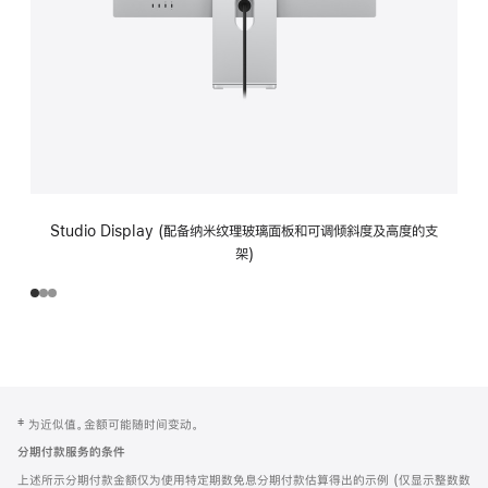
Studio Display (配备纳米纹理玻璃面板和可调倾斜度及高度的支
架)
网
脚
‡ 为近似值。金额可能随时间变动。
注
页
分期付款服务的条件
页
上述所示分期付款金额仅为使用特定期数免息分期付款估算得出的示例 (仅显示整数数