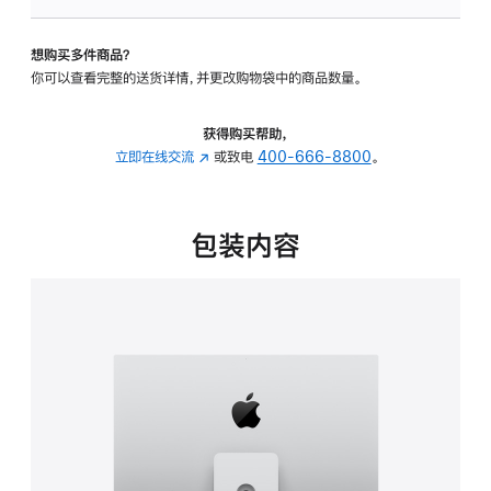
板
-
想购买多件商品？
可
你可以查看完整的送货详情，并更改购物袋中的商品数量。
调
倾
斜
获得购买帮助，
度
立即在线交流
(在
或致电
400-666-8800
。
及
新
高
窗
度
口
包装内容
的
中
支
打
架
开)
的
分
期
付
款
选
项)