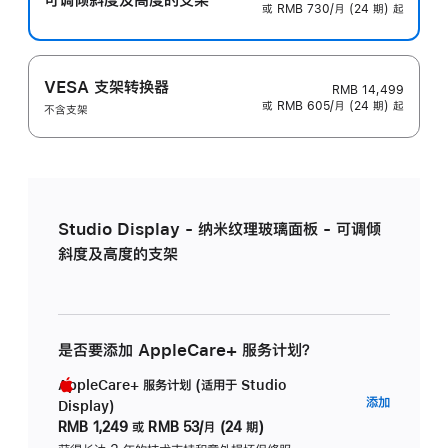
或 RMB 730/月 (24 期) 起
VESA 支架转换器
RMB 14,499
或 RMB 605/月 (24 期) 起
不含支架
Studio Display - 纳米纹理玻璃面板 - 可调倾
斜度及高度的支架
是否要添加 AppleCare+ 服务计划？
AppleCare+ 服务计划 (适用于 Studio
AppleC
添加
Display)
服
RMB 1,249
或
RMB 53/月 (24 期)