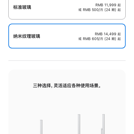
RMB 11,999
起
标准玻璃
或 RMB 500/月 (24 期) 起
RMB 14,499
起
纳米纹理玻璃
或 RMB 605/月 (24 期) 起
三种选择，灵活适应各种使用场景。
标