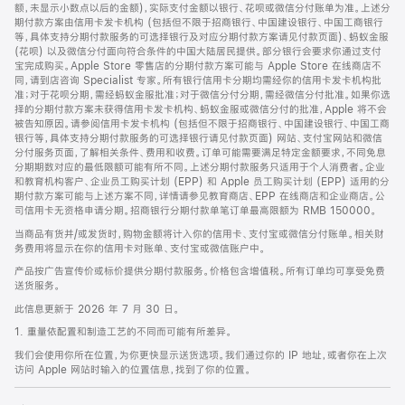
脚
额，未显示小数点以后的金额)，实际支付金额以银行、花呗或微信分付账单为准。上述分
期付款方案由信用卡发卡机构 (包括但不限于招商银行、中国建设银行、中国工商银行
等，具体支持分期付款服务的可选择银行及对应分期付款方案请见付款页面)、蚂蚁金服
(花呗) 以及微信分付面向符合条件的中国大陆居民提供。部分银行会要求你通过支付
宝完成购买。Apple Store 零售店的分期付款方案可能与 Apple Store 在线商店不
同，请到店咨询 Specialist 专家。所有银行信用卡分期均需经你的信用卡发卡机构批
准；对于花呗分期，需经蚂蚁金服批准；对于微信分付分期，需经微信分付批准。如果你选
择的分期付款方案未获得信用卡发卡机构、蚂蚁金服或微信分付的批准，Apple 将不会
被告知原因。请参阅信用卡发卡机构 (包括但不限于招商银行、中国建设银行、中国工商
银行等，具体支持分期付款服务的可选择银行请见付款页面) 网站、支付宝网站和微信
分付服务页面，了解相关条件、费用和收费。订单可能需要满足特定金额要求，不同免息
分期期数对应的最低限额可能有所不同。上述分期付款服务只适用于个人消费者。企业
和教育机构客户、企业员工购买计划 (EPP) 和 Apple 员工购买计划 (EPP) 适用的分
期付款方案可能与上述方案不同，详情请参见教育商店、EPP 在线商店和企业商店。公
司信用卡无资格申请分期。招商银行分期付款单笔订单最高限额为 RMB 150000。
当商品有货并/或发货时，购物金额将计入你的信用卡、支付宝或微信分付账单。相关财
务费用将显示在你的信用卡对账单、支付宝或微信账户中。
产品按广告宣传价或标价提供分期付款服务。价格包含增值税。所有订单均可享受免费
送货服务。
此信息更新于 2026 年 7 月 30 日。
1. 重量依配置和制造工艺的不同而可能有所差异。
我们会使用你所在位置，为你更快显示送货选项。我们通过你的 IP 地址，或者你在上次
访问 Apple 网站时输入的位置信息，找到了你的位置。