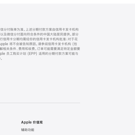
微信分付账单为准。上述分期付款方案由信用卡发卡机构
) 以及微信分付面向符合条件的中国大陆居民提供。部分
家。所有银行信用卡分期均需经你的信用卡发卡机构批准；对于花
ple 将不会被告知原因。请参阅信用卡发卡机构 (包
了解相关条件、费用和收费。订单可能需要满足特定金额要
e 员工购买计划 (EPP) 适用的分期付款方案可能与
。
Apple 价值观
辅助功能