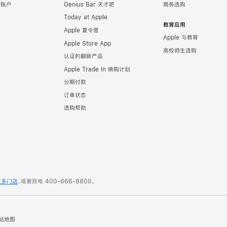
e 账户
Genius Bar 天才吧
商务选购
Today at Apple
教育应用
Apple 夏令营
Apple 与教育
Apple Store App
高校师生选购
认证的翻新产品
Apple Trade In 换购计划
分期付款
订单状态
选购帮助
更多门店
，或者致电
400-666-8800
。
站地图