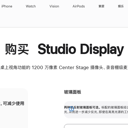
iPhone
Watch
Vision
AirPods
家居
娱乐
购买 Studio Display
桌上视角功能的 1200 万像素 Center Stage 摄像头、录音棚
玻璃面板
，可减少使用
纳米纹理玻璃面板可进一步减少反光，即使在
两种抗反射玻璃面板可选。
标配的玻璃面板经
。
有高亮光源的场所使用，也能保持出色画质。
展
光，从而进一步减少反光，即使在高亮光源的工
开