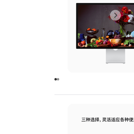
上
下
一
一
张
张
图
图
库
库
图
图
片
片
-
-
玻
玻
璃
璃
三种选择，灵活适应各种使
面
面
板
板