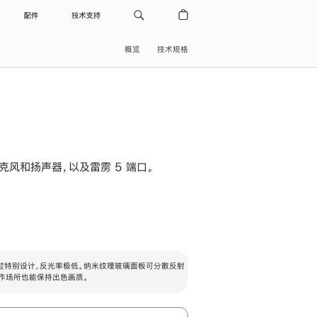
配件
技术支持
概览
技术规格
级麦克风和扬声器，以及雷雳 5 端口。
过特别设计，反光率极低。纳米纹理玻璃面板可分散反射
作场所也能保持出色画质。