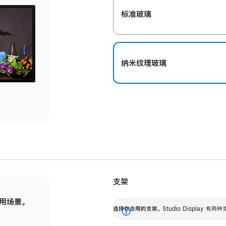
标准玻璃
纳米纹理玻璃
支架
用场景。
标配可调倾斜度的支架，提供 30 度的倾斜度
选
选择你合用的支架。
Studio Display
调节范围。
展