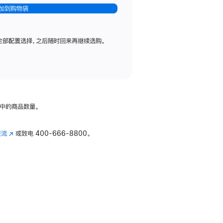
加到购物袋
全部配置选择，之后随时回来再继续选购。
中的商品数量。
交流
(在
或致电
400-666-8800。
新
窗
口
中
打
开)