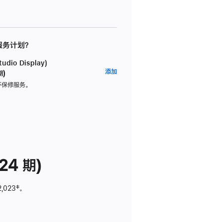
 服务计划？
dio Display)
AppleCare+
添加
期)
服
坏保修服务。
务
计
划
(适
用
于
24 期)
Studio
Display)
2,023
脚
‡。
注