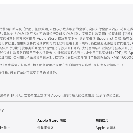
算得出的示例 (仅显示整数数额，未显示小数点以后的金额)，实际支付金额以银行、花呗或
等，具体支持分期付款服务的可选择银行及对应分期付款方案请见付款页面)、蚂蚁金服 (花呗
售店的分期付款方案可能与 Apple Store 在线商店不同，请到店咨询 Specialist 专
分付批准。如果你选择的分期付款方案未获得信用卡发卡机构、蚂蚁金服或微信分付的批准，Ap
具体支持分期付款服务的可选择银行请见付款页面) 网站、支付宝网站和微信分付服务页面，
期付款服务只适用于个人消费者。企业和教育机构客户、企业员工购买计划 (EPP) 和 Appl
企业商店。公司信用卡无资格申请分期。招商银行分期付款单笔订单最高限额为 RMB 150000
支付宝或微信分付账单。相关财务费用将显示在你的信用卡对账单、支付宝或微信账户中。
增值税。所有订单均可享受免费送货服务。
的 IP 地址，或者你在上次访问 Apple 网站时输入的位置信息，找到了你的位置。
ay
Apple Store 商店
商务应用
le 账户
查找零售店
Apple 与商务