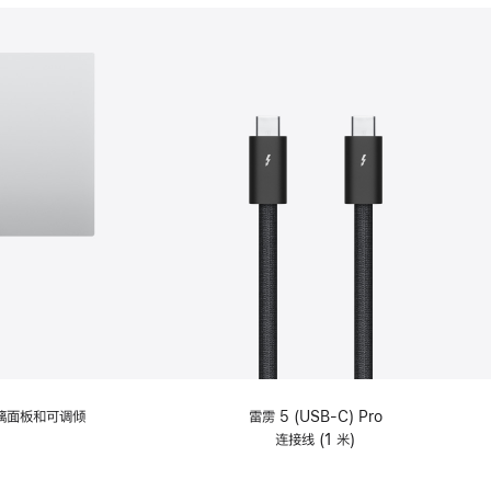
分
期
付
款
选
项)
理玻璃面板和可调倾
雷雳 5 (USB-C) Pro
连接线 (1 米)