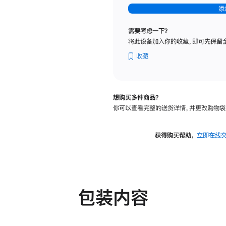
-
添
纳
米
需要考虑一下？
纹
将此设备加入你的收藏，即可先保留
理
玻
收藏
璃
面
板
想购买多件商品？
-
你可以查看完整的送货详情，并更改购物袋
可
调
倾
获得购买帮助，
立即在线
斜
度
及
高
度
包装内容
的
支
架
的