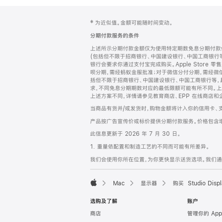
网
脚
‡ 为近似值。金额可能随时间变动。
注
页
分期付款服务的条件
页
上述所示分期付款金额仅为使用特定期数免息分期付款估
脚
(包括但不限于招商银行、中国建设银行、中国工商银行
银行会要求你通过支付宝完成购买。Apple Store 零
呗分期，需经蚂蚁金服批准；对于微信分付分期，需经微信
括但不限于招商银行、中国建设银行、中国工商银行等，
求，不同免息分期期数对应的最低限额可能有所不同。上述分
上述方案不同，详情请参见教育商店、EPP 在线商店和
当商品有货并/或发货时，购物金额将计入你的信用卡、
产品按广告宣传价或标价提供分期付款服务。价格包含
此信息更新于 2026 年 7 月 30 日。
1. 重量依配置和制造工艺的不同而可能有所差异。
我们会使用你所在位置，为你更快显示送货选项。我们通过你
Mac
显示器
购买 Studio Displ
Apple
选购及了解
账户
商店
管理你的 App