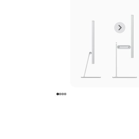
上
下
一
一
张
张
图
图
库
库
图
图
片
片
-
-
支
支
架
架