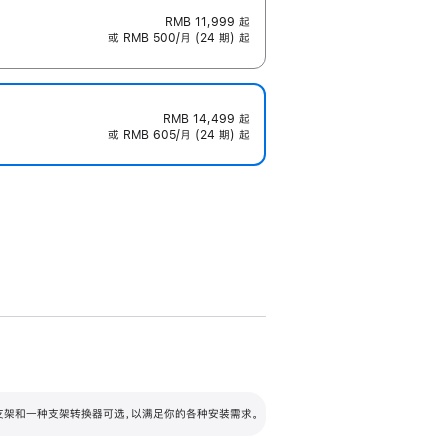
RMB 11,999
起
或 RMB 500/月 (24 期) 起
RMB 14,499
起
或 RMB 605/月 (24 期) 起
配可调倾斜度及高度的支架，额外增加 105
VESA 支架转换器
 有两种支架和一种支架转换器可选，以满足你的各种安装需求。
毫米的高度调节范围。
容的支架 (未随附)