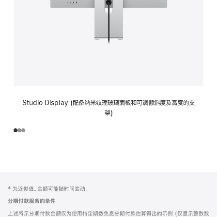
Studio Display (配备纳米纹理玻璃面板和可调倾斜度及高度的支
架)
网
脚
‡ 为近似值。金额可能随时间变动。
注
页
分期付款服务的条件
页
上述所示分期付款金额仅为使用特定期数免息分期付款估算得出的示例 (仅显示整数数