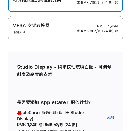
或 RMB 730/月 (24 期) 起
VESA 支架转换器
RMB 14,499
或 RMB 605/月 (24 期) 起
不含支架
Studio Display - 纳米纹理玻璃面板 - 可调倾
斜度及高度的支架
是否要添加 AppleCare+ 服务计划？
AppleCare+ 服务计划 (适用于 Studio
AppleC
添加
Display)
服
RMB 1,249
或
RMB 53/月 (24 期)