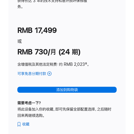
务
获得长达 3 年的技术支持和意外损坏保修服
务。
计
划
(适
RMB 17,499
用
于
或
Studio
RMB 730/月 (24 期)
Display
含增值税及其他法定税费
：约 RMB 2,023
脚
‡。
注
可享免息分期付款
(Studio
Display
-
添加到购物袋
纳
米
需要考虑一下？
纹
将此设备加入你的收藏，即可先保留全部配置选择，之后随时
理
回来再继续选购。
玻
璃
收藏
面