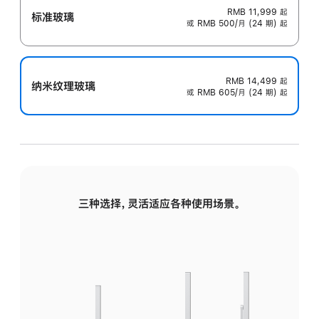
RMB 11,999
起
标准玻璃
或 RMB 500/月 (24 期) 起
RMB 14,499
起
纳米纹理玻璃
或 RMB 605/月 (24 期) 起
三种选择，灵活适应各种使用场景。
标