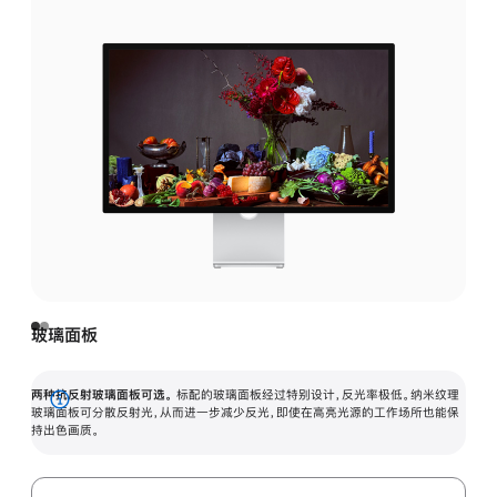
玻璃面板
两种抗反射玻璃面板可选。
标配的玻璃面板经过特别设计，反光率极低。纳米纹理
展
玻璃面板可分散反射光，从而进一步减少反光，即使在高亮光源的工作场所也能保
持出色画质。
开