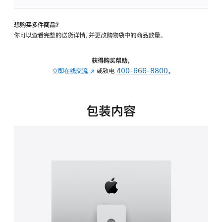
板
-
想购买多件商品？
可
你可以查看完整的送货详情，并更改购物袋中的商品数量。
调
倾
斜
获得购买帮助，
度
立即在线交流
(在
或致电
400-666-8800
。
及
新
高
窗
度
口
包装内容
的
中
支
打
架
开)
的
分
期
付
款
选
项)