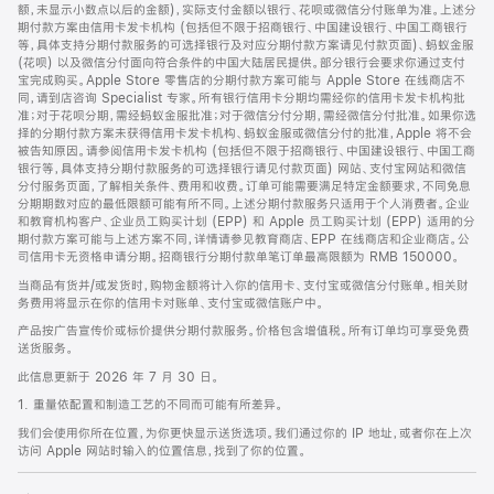
脚
额，未显示小数点以后的金额)，实际支付金额以银行、花呗或微信分付账单为准。上述分
期付款方案由信用卡发卡机构 (包括但不限于招商银行、中国建设银行、中国工商银行
等，具体支持分期付款服务的可选择银行及对应分期付款方案请见付款页面)、蚂蚁金服
(花呗) 以及微信分付面向符合条件的中国大陆居民提供。部分银行会要求你通过支付
宝完成购买。Apple Store 零售店的分期付款方案可能与 Apple Store 在线商店不
同，请到店咨询 Specialist 专家。所有银行信用卡分期均需经你的信用卡发卡机构批
准；对于花呗分期，需经蚂蚁金服批准；对于微信分付分期，需经微信分付批准。如果你选
择的分期付款方案未获得信用卡发卡机构、蚂蚁金服或微信分付的批准，Apple 将不会
被告知原因。请参阅信用卡发卡机构 (包括但不限于招商银行、中国建设银行、中国工商
银行等，具体支持分期付款服务的可选择银行请见付款页面) 网站、支付宝网站和微信
分付服务页面，了解相关条件、费用和收费。订单可能需要满足特定金额要求，不同免息
分期期数对应的最低限额可能有所不同。上述分期付款服务只适用于个人消费者。企业
和教育机构客户、企业员工购买计划 (EPP) 和 Apple 员工购买计划 (EPP) 适用的分
期付款方案可能与上述方案不同，详情请参见教育商店、EPP 在线商店和企业商店。公
司信用卡无资格申请分期。招商银行分期付款单笔订单最高限额为 RMB 150000。
当商品有货并/或发货时，购物金额将计入你的信用卡、支付宝或微信分付账单。相关财
务费用将显示在你的信用卡对账单、支付宝或微信账户中。
产品按广告宣传价或标价提供分期付款服务。价格包含增值税。所有订单均可享受免费
送货服务。
此信息更新于 2026 年 7 月 30 日。
1. 重量依配置和制造工艺的不同而可能有所差异。
我们会使用你所在位置，为你更快显示送货选项。我们通过你的 IP 地址，或者你在上次
访问 Apple 网站时输入的位置信息，找到了你的位置。