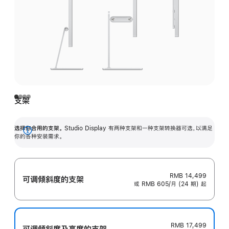
支架
选择你合用的支架。
Studio Display 有两种支架和一种支架转换器可选，以满足
展
你的各种安装需求。
开
RMB 14,499
可调倾斜度的支架
或 RMB 605/月 (24 期) 起
RMB 17,499
可调倾斜度及高‍度的支‍架