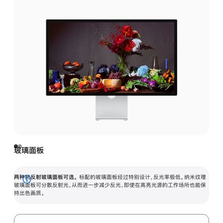
玻璃面板
两种抗反射玻璃面板可选。
标配的玻璃面板经过特别设计，反光率极低。纳米纹理
展
玻璃面板可分散反射光，从而进一步减少反光，即使在高亮光源的工作场所也能保
持出色画质。
开