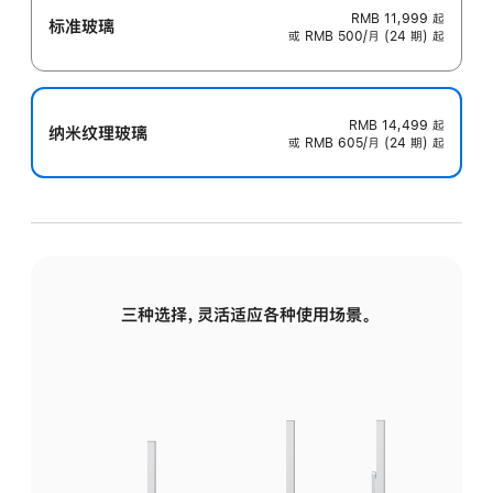
RMB 11,999
起
标准玻璃
或 RMB 500/月 (24 期) 起
RMB 14,499
起
纳米纹理玻璃
或 RMB 605/月 (24 期) 起
三种选择，灵活适应各种使用场景。
标