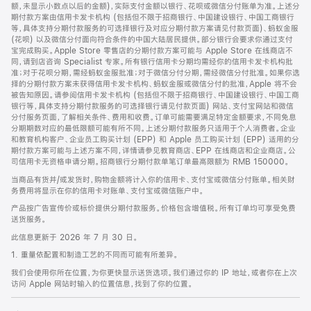
脚
额，未显示小数点以后的金额)，实际支付金额以银行、花呗或微信分付账单为准。上述分
期付款方案由信用卡发卡机构 (包括但不限于招商银行、中国建设银行、中国工商银行
等，具体支持分期付款服务的可选择银行及对应分期付款方案请见付款页面)、蚂蚁金服
(花呗) 以及微信分付面向符合条件的中国大陆居民提供。部分银行会要求你通过支付
宝完成购买。Apple Store 零售店的分期付款方案可能与 Apple Store 在线商店不
同，请到店咨询 Specialist 专家。所有银行信用卡分期均需经你的信用卡发卡机构批
准；对于花呗分期，需经蚂蚁金服批准；对于微信分付分期，需经微信分付批准。如果你选
择的分期付款方案未获得信用卡发卡机构、蚂蚁金服或微信分付的批准，Apple 将不会
被告知原因。请参阅信用卡发卡机构 (包括但不限于招商银行、中国建设银行、中国工商
银行等，具体支持分期付款服务的可选择银行请见付款页面) 网站、支付宝网站和微信
分付服务页面，了解相关条件、费用和收费。订单可能需要满足特定金额要求，不同免息
分期期数对应的最低限额可能有所不同。上述分期付款服务只适用于个人消费者。企业
和教育机构客户、企业员工购买计划 (EPP) 和 Apple 员工购买计划 (EPP) 适用的分
期付款方案可能与上述方案不同，详情请参见教育商店、EPP 在线商店和企业商店。公
司信用卡无资格申请分期。招商银行分期付款单笔订单最高限额为 RMB 150000。
当商品有货并/或发货时，购物金额将计入你的信用卡、支付宝或微信分付账单。相关财
务费用将显示在你的信用卡对账单、支付宝或微信账户中。
产品按广告宣传价或标价提供分期付款服务。价格包含增值税。所有订单均可享受免费
送货服务。
此信息更新于 2026 年 7 月 30 日。
1. 重量依配置和制造工艺的不同而可能有所差异。
我们会使用你所在位置，为你更快显示送货选项。我们通过你的 IP 地址，或者你在上次
访问 Apple 网站时输入的位置信息，找到了你的位置。