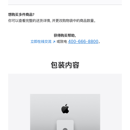
板
-
想购买多件商品？
可
你可以查看完整的送货详情，并更改购物袋中的商品数量。
调
倾
斜
获得购买帮助，
度
立即在线交流
(在
或致电
400-666-8800
。
及
新
高
窗
度
口
包装内容
的
中
支
打
架
开)
的
分
期
付
款
选
项)