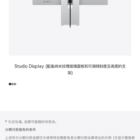
Studio Display (配备纳米纹理玻璃面板和可调倾斜度及高度的支
架)
网
脚
‡ 为近似值。金额可能随时间变动。
注
页
分期付款服务的条件
页
上述所示分期付款金额仅为使用特定期数免息分期付款估算得出的示例 (仅显示整数数