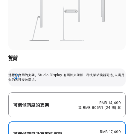
支架
选择你合用的支架。
Studio Display 有两种支架和一种支架转换器可选，以满足
展
你的各种安装需求。
开
RMB 14,499
可调倾斜度的支架
或 RMB 605/月 (24 期) 起
RMB 17,499
可调倾斜度及高‍度的支‍架