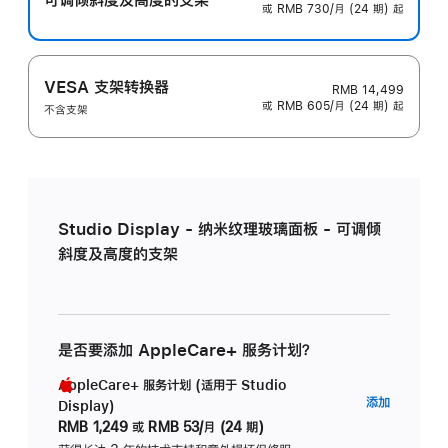
或 RMB 730/月 (24 期) 起
VESA 支架转换器
RMB 14,499
或 RMB 605/月 (24 期) 起
不含支架
Studio Display - 纳米纹理玻璃面板 - 可调倾
斜度及高度的支架
是否要添加 AppleCare+ 服务计划？
AppleCare+ 服务计划 (适用于 Studio
AppleC
添加
Display)
服
RMB 1,249
或
RMB 53/月 (24 期)