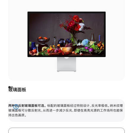
玻璃面板
两种抗反射玻璃面板可选。
标配的玻璃面板经过特别设计，反光率极低。纳米纹理
展
玻璃面板可分散反射光，从而进一步减少反光，即使在高亮光源的工作场所也能保
持出色画质。
开