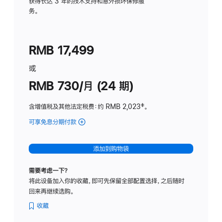
务
获得长达 3 年的技术支持和意外损坏保修服
务。
计
划
(适
RMB 17,499
用
于
或
Studio
RMB 730/月 (24 期)
Display
含增值税及其他法定税费
：约 RMB 2,023
脚
‡。
注
可享免息分期付款
(Studio
Display
-
添加到购物袋
纳
米
需要考虑一下？
纹
将此设备加入你的收藏，即可先保留全部配置选择，之后随时
理
回来再继续选购。
玻
璃
收藏
面