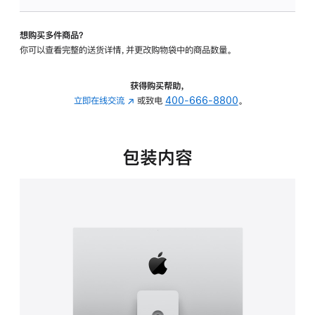
板
-
想购买多件商品？
可
你可以查看完整的送货详情，并更改购物袋中的商品数量。
调
倾
斜
获得购买帮助，
度
立即在线交流
(在
或致电
400-666-8800
。
及
新
高
窗
度
口
包装内容
的
中
支
打
架
开)
的
分
期
付
款
选
项)