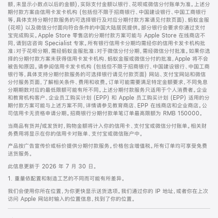
脚
额，未显示小数点以后的金额)，实际支付金额以银行、花呗或微信分付账单为准。上述分
期付款方案由信用卡发卡机构 (包括但不限于招商银行、中国建设银行、中国工商银行
等，具体支持分期付款服务的可选择银行及对应分期付款方案请见付款页面)、蚂蚁金服
(花呗) 以及微信分付面向符合条件的中国大陆居民提供。部分银行会要求你通过支付
宝完成购买。Apple Store 零售店的分期付款方案可能与 Apple Store 在线商店不
同，请到店咨询 Specialist 专家。所有银行信用卡分期均需经你的信用卡发卡机构批
准；对于花呗分期，需经蚂蚁金服批准；对于微信分付分期，需经微信分付批准。如果你选
择的分期付款方案未获得信用卡发卡机构、蚂蚁金服或微信分付的批准，Apple 将不会
被告知原因。请参阅信用卡发卡机构 (包括但不限于招商银行、中国建设银行、中国工商
银行等，具体支持分期付款服务的可选择银行请见付款页面) 网站、支付宝网站和微信
分付服务页面，了解相关条件、费用和收费。订单可能需要满足特定金额要求，不同免息
分期期数对应的最低限额可能有所不同。上述分期付款服务只适用于个人消费者。企业
和教育机构客户、企业员工购买计划 (EPP) 和 Apple 员工购买计划 (EPP) 适用的分
期付款方案可能与上述方案不同，详情请参见教育商店、EPP 在线商店和企业商店。公
司信用卡无资格申请分期。招商银行分期付款单笔订单最高限额为 RMB 150000。
当商品有货并/或发货时，购物金额将计入你的信用卡、支付宝或微信分付账单。相关财
务费用将显示在你的信用卡对账单、支付宝或微信账户中。
产品按广告宣传价或标价提供分期付款服务。价格包含增值税。所有订单均可享受免费
送货服务。
此信息更新于 2026 年 7 月 30 日。
1. 重量依配置和制造工艺的不同而可能有所差异。
我们会使用你所在位置，为你更快显示送货选项。我们通过你的 IP 地址，或者你在上次
访问 Apple 网站时输入的位置信息，找到了你的位置。