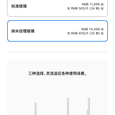
RMB 11,999
起
标准玻璃
或 RMB 500/月 (24 期) 起
RMB 14,499
起
纳米纹理玻璃
或 RMB 605/月 (24 期) 起
三种选择，灵活适应各种使用场景。
标