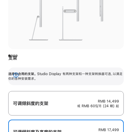
支架
选择你合用的支架。
Studio Display 有两种支架和一种支架转换器可选，以满足
展
你的各种安装需求。
开
RMB 14,499
可调倾斜度的支架
或 RMB 605/月 (24 期) 起
RMB 17,499
可调倾斜度及高‍度的支‍架