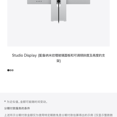
Studio Display (配备纳米纹理玻璃面板和可调倾斜度及高度的支
架)
网
脚
‡ 为近似值。金额可能随时间变动。
注
页
分期付款服务的条件
页
上述所示分期付款金额仅为使用特定期数免息分期付款估算得出的示例 (仅显示整数数