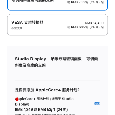
或 RMB 730/月 (24 期) 起
VESA 支架转换器
RMB 14,499
或 RMB 605/月 (24 期) 起
不含支架
Studio Display - 纳米纹理玻璃面板 - 可调倾
斜度及高度的支架
是否要添加 AppleCare+ 服务计划？
AppleCare+ 服务计划 (适用于 Studio
AppleC
添加
Display)
服
RMB 1,249
或
RMB 53/月 (24 期)