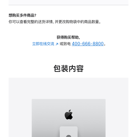
板
-
想购买多件商品？
可
你可以查看完整的送货详情，并更改购物袋中的商品数量。
调
倾
斜
获得购买帮助，
度
立即在线交流
(在
或致电
400-666-8800
。
及
新
高
窗
度
口
包装内容
的
中
支
打
架
开)
的
分
期
付
款
选
项)