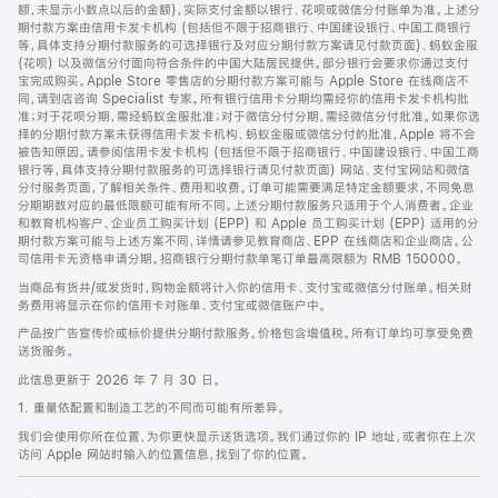
脚
额，未显示小数点以后的金额)，实际支付金额以银行、花呗或微信分付账单为准。上述分
期付款方案由信用卡发卡机构 (包括但不限于招商银行、中国建设银行、中国工商银行
等，具体支持分期付款服务的可选择银行及对应分期付款方案请见付款页面)、蚂蚁金服
(花呗) 以及微信分付面向符合条件的中国大陆居民提供。部分银行会要求你通过支付
宝完成购买。Apple Store 零售店的分期付款方案可能与 Apple Store 在线商店不
同，请到店咨询 Specialist 专家。所有银行信用卡分期均需经你的信用卡发卡机构批
准；对于花呗分期，需经蚂蚁金服批准；对于微信分付分期，需经微信分付批准。如果你选
择的分期付款方案未获得信用卡发卡机构、蚂蚁金服或微信分付的批准，Apple 将不会
被告知原因。请参阅信用卡发卡机构 (包括但不限于招商银行、中国建设银行、中国工商
银行等，具体支持分期付款服务的可选择银行请见付款页面) 网站、支付宝网站和微信
分付服务页面，了解相关条件、费用和收费。订单可能需要满足特定金额要求，不同免息
分期期数对应的最低限额可能有所不同。上述分期付款服务只适用于个人消费者。企业
和教育机构客户、企业员工购买计划 (EPP) 和 Apple 员工购买计划 (EPP) 适用的分
期付款方案可能与上述方案不同，详情请参见教育商店、EPP 在线商店和企业商店。公
司信用卡无资格申请分期。招商银行分期付款单笔订单最高限额为 RMB 150000。
当商品有货并/或发货时，购物金额将计入你的信用卡、支付宝或微信分付账单。相关财
务费用将显示在你的信用卡对账单、支付宝或微信账户中。
产品按广告宣传价或标价提供分期付款服务。价格包含增值税。所有订单均可享受免费
送货服务。
此信息更新于 2026 年 7 月 30 日。
1. 重量依配置和制造工艺的不同而可能有所差异。
我们会使用你所在位置，为你更快显示送货选项。我们通过你的 IP 地址，或者你在上次
访问 Apple 网站时输入的位置信息，找到了你的位置。