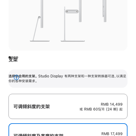
支架
选择你合用的支架。
Studio Display 有两种支架和一种支架转换器可选，以满足
展
你的各种安装需求。
开
RMB 14,499
可调倾斜度的支架
或 RMB 605/月 (24 期) 起
RMB 17,499
可调倾斜度及高‍度的支‍架