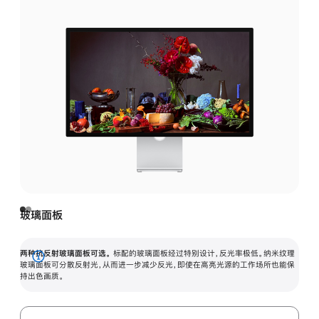
玻璃面板
两种抗反射玻璃面板可选。
标配的玻璃面板经过特别设计，反光率极低。纳米纹理
展
玻璃面板可分散反射光，从而进一步减少反光，即使在高亮光源的工作场所也能保
持出色画质。
开