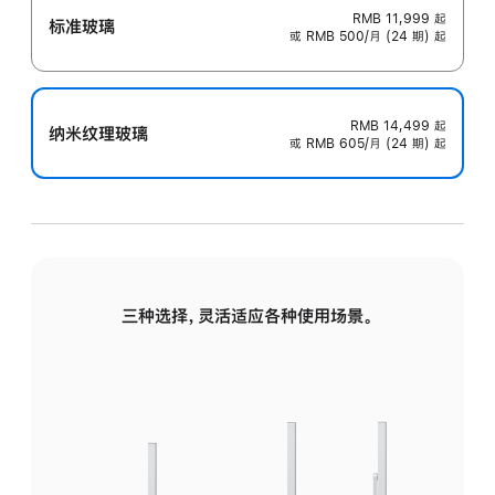
RMB 11,999
起
标准玻璃
或 RMB 500/月 (24 期) 起
RMB 14,499
起
纳米纹理玻璃
或 RMB 605/月 (24 期) 起
三种选择，灵活适应各种使用场景。
标