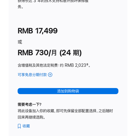
务
获得长达 3 年的技术支持和意外损坏保修服
务。
计
划
(适
RMB 17,499
用
于
或
Studio
RMB 730/月 (24 期)
Display
含增值税及其他法定税费
：约 RMB 2,023
脚
‡。
注
可享免息分期付款
(Studio
Display
-
添加到购物袋
纳
米
需要考虑一下？
纹
将此设备加入你的收藏，即可先保留全部配置选择，之后随时
理
回来再继续选购。
玻
璃
收藏
面