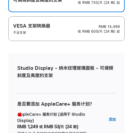
或 RMB 730/月 (24 期) 起
VESA 支架转换器
RMB 14,499
或 RMB 605/月 (24 期) 起
不含支架
Studio Display - 纳米纹理玻璃面板 - 可调倾
斜度及高度的支架
是否要添加 AppleCare+ 服务计划？
AppleCare+ 服务计划 (适用于 Studio
AppleC
添加
Display)
服
RMB 1,249
或
RMB 53/月 (24 期)