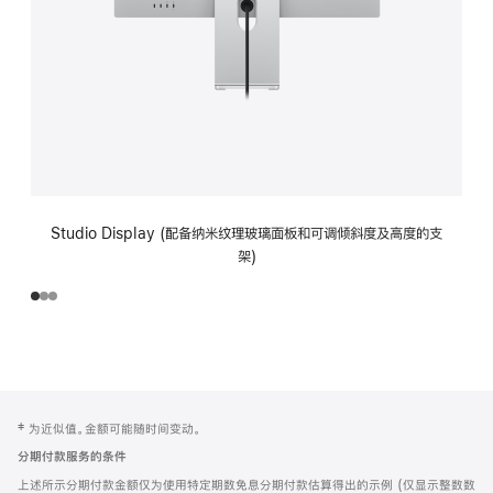
Studio Display (配备纳米纹理玻璃面板和可调倾斜度及高度的支
架)
网
脚
‡ 为近似值。金额可能随时间变动。
注
页
分期付款服务的条件
页
上述所示分期付款金额仅为使用特定期数免息分期付款估算得出的示例 (仅显示整数数