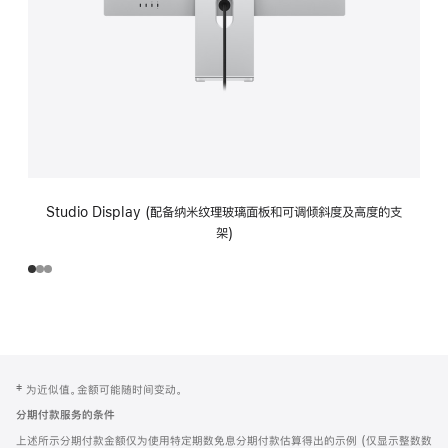
Studio Display (配备纳米纹理玻璃面板和可调倾斜度及高度的支
架)
网
脚
‡ 为近似值。金额可能随时间变动。
注
页
分期付款服务的条件
页
上述所示分期付款金额仅为使用特定期数免息分期付款估算得出的示例 (仅显示整数数