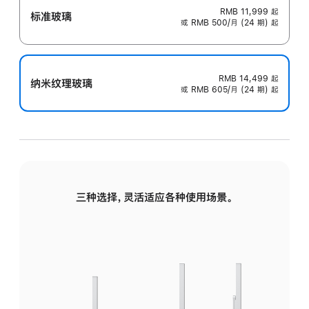
RMB 11,999
起
标准玻璃
或 RMB 500/月 (24 期) 起
RMB 14,499
起
纳米纹理玻璃
或 RMB 605/月 (24 期) 起
三种选择，灵活适应各种使用场景。
标