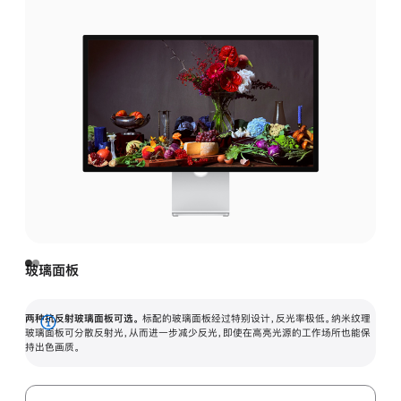
玻璃面板
两种抗反射玻璃面板可选。
标配的玻璃面板经过特别设计，反光率极低。纳米纹理
展
玻璃面板可分散反射光，从而进一步减少反光，即使在高亮光源的工作场所也能保
持出色画质。
开