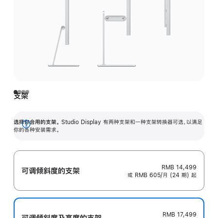
支架
选择你合用的支架。
Studio Display 有两种支架和一种支架转换器可选，以满足
展
你的各种安装需求。
开
RMB 14,499
可调倾斜度的支架
或 RMB 605/月 (24 期) 起
RMB 17,499
可调倾斜度及高‍度的支‍架