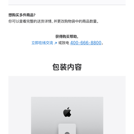
板
-
想购买多件商品？
可
你可以查看完整的送货详情，并更改购物袋中的商品数量。
调
倾
斜
获得购买帮助，
度
立即在线交流
(在
或致电
400-666-8800
。
及
新
高
窗
度
口
包装内容
的
中
支
打
架
开)
的
分
期
付
款
选
项)