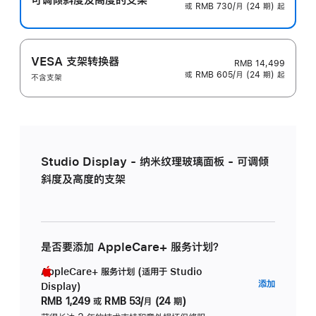
或 RMB 730/月 (24 期) 起
VESA 支架转换器
RMB 14,499
或 RMB 605/月 (24 期) 起
不含支架
Studio Display - 纳米纹理玻璃面板 - 可调倾
斜度及高度的支架
是否要添加 AppleCare+ 服务计划？
AppleCare+ 服务计划 (适用于 Studio
AppleC
添加
Display)
服
RMB 1,249
或
RMB 53/月 (24 期)