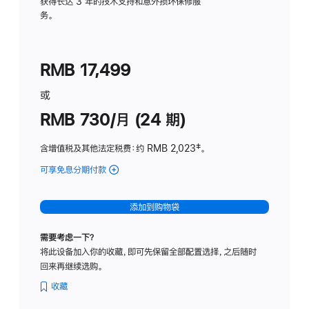
务
获得长达 3 年的技术支持和意外损坏保修服
务。
计
划
(适
RMB 17,499
用
于
或
Studio
RMB 730/月 (24 期)
Display
含增值税及其他法定税费
：约 RMB 2,023
脚
‡。
注
可享免息分期付款
(Studio
Display
-
添加到购物袋
纳
米
需要考虑一下？
纹
将此设备加入你的收藏，即可先保留全部配置选择，之后随时
理
回来再继续选购。
玻
璃
收藏
面