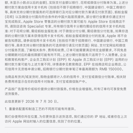
脚
额，未显示小数点以后的金额)，实际支付金额以银行、花呗或微信分付账单为准。上述分
期付款方案由信用卡发卡机构 (包括但不限于招商银行、中国建设银行、中国工商银行
等，具体支持分期付款服务的可选择银行及对应分期付款方案请见付款页面)、蚂蚁金服
(花呗) 以及微信分付面向符合条件的中国大陆居民提供。部分银行会要求你通过支付
宝完成购买。Apple Store 零售店的分期付款方案可能与 Apple Store 在线商店不
同，请到店咨询 Specialist 专家。所有银行信用卡分期均需经你的信用卡发卡机构批
准；对于花呗分期，需经蚂蚁金服批准；对于微信分付分期，需经微信分付批准。如果你选
择的分期付款方案未获得信用卡发卡机构、蚂蚁金服或微信分付的批准，Apple 将不会
被告知原因。请参阅信用卡发卡机构 (包括但不限于招商银行、中国建设银行、中国工商
银行等，具体支持分期付款服务的可选择银行请见付款页面) 网站、支付宝网站和微信
分付服务页面，了解相关条件、费用和收费。订单可能需要满足特定金额要求，不同免息
分期期数对应的最低限额可能有所不同。上述分期付款服务只适用于个人消费者。企业
和教育机构客户、企业员工购买计划 (EPP) 和 Apple 员工购买计划 (EPP) 适用的分
期付款方案可能与上述方案不同，详情请参见教育商店、EPP 在线商店和企业商店。公
司信用卡无资格申请分期。招商银行分期付款单笔订单最高限额为 RMB 150000。
当商品有货并/或发货时，购物金额将计入你的信用卡、支付宝或微信分付账单。相关财
务费用将显示在你的信用卡对账单、支付宝或微信账户中。
产品按广告宣传价或标价提供分期付款服务。价格包含增值税。所有订单均可享受免费
送货服务。
此信息更新于 2026 年 7 月 30 日。
1. 重量依配置和制造工艺的不同而可能有所差异。
我们会使用你所在位置，为你更快显示送货选项。我们通过你的 IP 地址，或者你在上次
访问 Apple 网站时输入的位置信息，找到了你的位置。