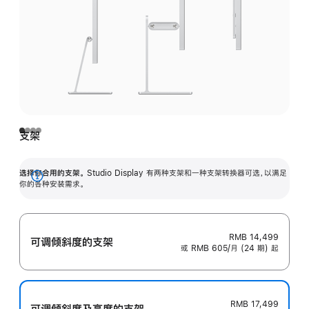
支架
选择你合用的支架。
Studio Display 有两种支架和一种支架转换器可选，以满足
展
你的各种安装需求。
开
RMB 14,499
可调倾斜度的支架
或 RMB 605/月 (24 期) 起
RMB 17,499
可调倾斜度及高‍度的支‍架