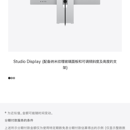
Studio Display (配备纳米纹理玻璃面板和可调倾斜度及高度的支
架)
网
脚
‡ 为近似值。金额可能随时间变动。
注
页
分期付款服务的条件
页
上述所示分期付款金额仅为使用特定期数免息分期付款估算得出的示例 (仅显示整数数