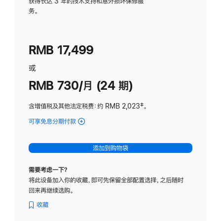
务
获得长达 3 年的技术支持和意外损坏保修服
务。
计
划
(适
RMB 17,499
用
于
或
Studio
RMB 730/月 (24 期)
Display
含增值税及其他法定税费
：约 RMB 2,023
脚
‡。
注
可享免息分期付款
(Studio
Display
-
添加到购物袋
纳
米
需要考虑一下？
纹
将此设备加入你的收藏，即可先保留全部配置选择，之后随时
理
回来再继续选购。
玻
璃
收藏
面