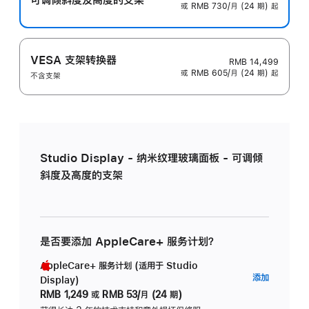
或 RMB 730/月 (24 期) 起
VESA 支架转换器
RMB 14,499
或 RMB 605/月 (24 期) 起
不含支架
Studio Display - 纳米纹理玻璃面板 - 可调倾
斜度及高度的支架
是否要添加 AppleCare+ 服务计划？
AppleCare+ 服务计划 (适用于 Studio
AppleC
添加
Display)
服
RMB 1,249
或
RMB 53/月 (24 期)