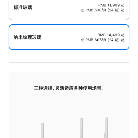
RMB 11,999
起
标准玻璃
或 RMB 500/月 (24 期) 起
RMB 14,499
起
纳米纹理玻璃
或 RMB 605/月 (24 期) 起
三种选择，灵活适应各种使用场景。
标