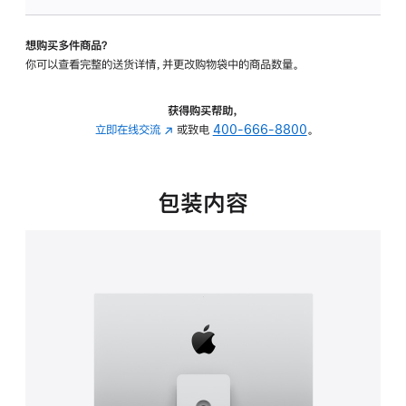
板
-
想购买多件商品？
可
你可以查看完整的送货详情，并更改购物袋中的商品数量。
调
倾
斜
获得购买帮助，
度
立即在线交流
(在
或致电
400-666-8800
。
及
新
高
窗
度
口
包装内容
的
中
支
打
架
开)
的
分
期
付
款
选
项)