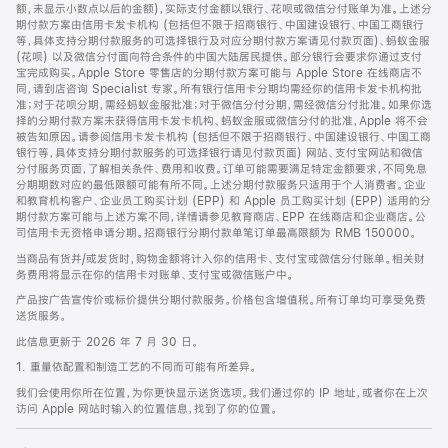
脚
额，未显示小数点以后的金额)，实际支付金额以银行、花呗或微信分付账单为准。上述分
期付款方案由信用卡发卡机构 (包括但不限于招商银行、中国建设银行、中国工商银行
等，具体支持分期付款服务的可选择银行及对应分期付款方案请见付款页面)、蚂蚁金服
(花呗) 以及微信分付面向符合条件的中国大陆居民提供。部分银行会要求你通过支付
宝完成购买。Apple Store 零售店的分期付款方案可能与 Apple Store 在线商店不
同，请到店咨询 Specialist 专家。所有银行信用卡分期均需经你的信用卡发卡机构批
准；对于花呗分期，需经蚂蚁金服批准；对于微信分付分期，需经微信分付批准。如果你选
择的分期付款方案未获得信用卡发卡机构、蚂蚁金服或微信分付的批准，Apple 将不会
被告知原因。请参阅信用卡发卡机构 (包括但不限于招商银行、中国建设银行、中国工商
银行等，具体支持分期付款服务的可选择银行请见付款页面) 网站、支付宝网站和微信
分付服务页面，了解相关条件、费用和收费。订单可能需要满足特定金额要求，不同免息
分期期数对应的最低限额可能有所不同。上述分期付款服务只适用于个人消费者。企业
和教育机构客户、企业员工购买计划 (EPP) 和 Apple 员工购买计划 (EPP) 适用的分
期付款方案可能与上述方案不同，详情请参见教育商店、EPP 在线商店和企业商店。公
司信用卡无资格申请分期。招商银行分期付款单笔订单最高限额为 RMB 150000。
当商品有货并/或发货时，购物金额将计入你的信用卡、支付宝或微信分付账单。相关财
务费用将显示在你的信用卡对账单、支付宝或微信账户中。
产品按广告宣传价或标价提供分期付款服务。价格包含增值税。所有订单均可享受免费
送货服务。
此信息更新于 2026 年 7 月 30 日。
1. 重量依配置和制造工艺的不同而可能有所差异。
我们会使用你所在位置，为你更快显示送货选项。我们通过你的 IP 地址，或者你在上次
访问 Apple 网站时输入的位置信息，找到了你的位置。