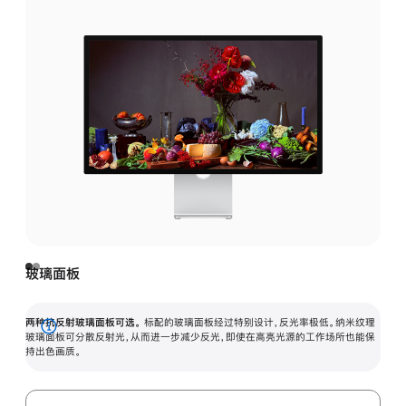
玻璃面板
两种抗反射玻璃面板可选。
标配的玻璃面板经过特别设计，反光率极低。纳米纹理
展
玻璃面板可分散反射光，从而进一步减少反光，即使在高亮光源的工作场所也能保
持出色画质。
开