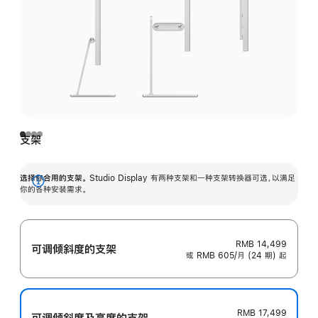
支架
选择你合用的支架。
Studio Display 有两种支架和一种支架转换器可选，以满足
展
你的各种安装需求。
开
RMB 14,499
可调倾斜度的支架
或 RMB 605/月 (24 期) 起
RMB 17,499
可调倾斜度及高‍度的支‍架