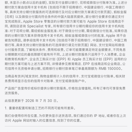
脚
额，未显示小数点以后的金额)，实际支付金额以银行、花呗或微信分付账单为准。上述分
期付款方案由信用卡发卡机构 (包括但不限于招商银行、中国建设银行、中国工商银行
等，具体支持分期付款服务的可选择银行及对应分期付款方案请见付款页面)、蚂蚁金服
(花呗) 以及微信分付面向符合条件的中国大陆居民提供。部分银行会要求你通过支付
宝完成购买。Apple Store 零售店的分期付款方案可能与 Apple Store 在线商店不
同，请到店咨询 Specialist 专家。所有银行信用卡分期均需经你的信用卡发卡机构批
准；对于花呗分期，需经蚂蚁金服批准；对于微信分付分期，需经微信分付批准。如果你选
择的分期付款方案未获得信用卡发卡机构、蚂蚁金服或微信分付的批准，Apple 将不会
被告知原因。请参阅信用卡发卡机构 (包括但不限于招商银行、中国建设银行、中国工商
银行等，具体支持分期付款服务的可选择银行请见付款页面) 网站、支付宝网站和微信
分付服务页面，了解相关条件、费用和收费。订单可能需要满足特定金额要求，不同免息
分期期数对应的最低限额可能有所不同。上述分期付款服务只适用于个人消费者。企业
和教育机构客户、企业员工购买计划 (EPP) 和 Apple 员工购买计划 (EPP) 适用的分
期付款方案可能与上述方案不同，详情请参见教育商店、EPP 在线商店和企业商店。公
司信用卡无资格申请分期。招商银行分期付款单笔订单最高限额为 RMB 150000。
当商品有货并/或发货时，购物金额将计入你的信用卡、支付宝或微信分付账单。相关财
务费用将显示在你的信用卡对账单、支付宝或微信账户中。
产品按广告宣传价或标价提供分期付款服务。价格包含增值税。所有订单均可享受免费
送货服务。
此信息更新于 2026 年 7 月 30 日。
1. 重量依配置和制造工艺的不同而可能有所差异。
我们会使用你所在位置，为你更快显示送货选项。我们通过你的 IP 地址，或者你在上次
访问 Apple 网站时输入的位置信息，找到了你的位置。