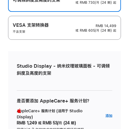
或 RMB 730/月 (24 期) 起
VESA 支架转换器
RMB 14,499
或 RMB 605/月 (24 期) 起
不含支架
Studio Display - 纳米纹理玻璃面板 - 可调倾
斜度及高度的支架
是否要添加 AppleCare+ 服务计划？
AppleCare+ 服务计划 (适用于 Studio
AppleC
添加
Display)
服
RMB 1,249
或
RMB 53/月 (24 期)