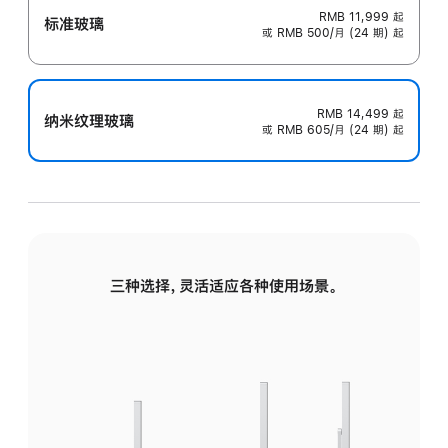
RMB 11,999
起
标准玻璃
或 RMB 500/月 (24 期) 起
RMB 14,499
起
纳米纹理玻璃
或 RMB 605/月 (24 期) 起
三种选择，灵活适应各种使用场景。
标