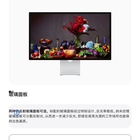
玻璃面板
两种抗反射玻璃面板可选。
标配的玻璃面板经过特别设计，反光率极低。纳米纹理
展
玻璃面板可分散反射光，从而进一步减少反光，即使在高亮光源的工作场所也能保
持出色画质。
开