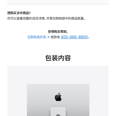
板
-
想购买多件商品？
可
你可以查看完整的送货详情，并更改购物袋中的商品数量。
调
倾
斜
获得购买帮助，
度
立即在线交流
(在
或致电
400-666-8800
。
及
新
高
窗
度
口
包装内容
的
中
支
打
架
开)
的
分
期
付
款
选
项)