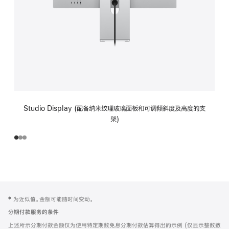
Studio Display (配备纳米纹理玻璃面板和可调倾斜度及高度的支
架)
网
脚
‡ 为近似值。金额可能随时间变动。
注
页
分期付款服务的条件
页
上述所示分期付款金额仅为使用特定期数免息分期付款估算得出的示例 (仅显示整数数