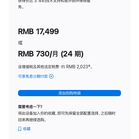
务
获得长达 3 年的技术支持和意外损坏保修服
务。
计
划
(适
RMB 17,499
用
于
或
Studio
RMB 730/月 (24 期)
Display
含增值税及其他法定税费
：约 RMB 2,023
脚
‡。
注
可享免息分期付款
(Studio
Display
-
添加到购物袋
纳
米
需要考虑一下？
纹
将此设备加入你的收藏，即可先保留全部配置选择，之后随时
理
回来再继续选购。
玻
璃
收藏
面