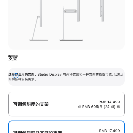
支架
选择你合用的支架。
Studio Display 有两种支架和一种支架转换器可选，以满足
展
你的各种安装需求。
开
RMB 14,499
可调倾斜度的支架
或 RMB 605/月 (24 期) 起
RMB 17,499
可调倾斜度及高‍度的支‍架