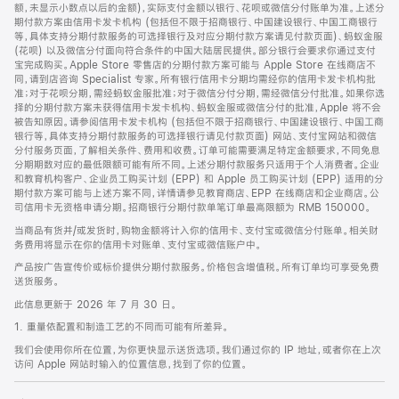
脚
额，未显示小数点以后的金额)，实际支付金额以银行、花呗或微信分付账单为准。上述分
期付款方案由信用卡发卡机构 (包括但不限于招商银行、中国建设银行、中国工商银行
等，具体支持分期付款服务的可选择银行及对应分期付款方案请见付款页面)、蚂蚁金服
(花呗) 以及微信分付面向符合条件的中国大陆居民提供。部分银行会要求你通过支付
宝完成购买。Apple Store 零售店的分期付款方案可能与 Apple Store 在线商店不
同，请到店咨询 Specialist 专家。所有银行信用卡分期均需经你的信用卡发卡机构批
准；对于花呗分期，需经蚂蚁金服批准；对于微信分付分期，需经微信分付批准。如果你选
择的分期付款方案未获得信用卡发卡机构、蚂蚁金服或微信分付的批准，Apple 将不会
被告知原因。请参阅信用卡发卡机构 (包括但不限于招商银行、中国建设银行、中国工商
银行等，具体支持分期付款服务的可选择银行请见付款页面) 网站、支付宝网站和微信
分付服务页面，了解相关条件、费用和收费。订单可能需要满足特定金额要求，不同免息
分期期数对应的最低限额可能有所不同。上述分期付款服务只适用于个人消费者。企业
和教育机构客户、企业员工购买计划 (EPP) 和 Apple 员工购买计划 (EPP) 适用的分
期付款方案可能与上述方案不同，详情请参见教育商店、EPP 在线商店和企业商店。公
司信用卡无资格申请分期。招商银行分期付款单笔订单最高限额为 RMB 150000。
当商品有货并/或发货时，购物金额将计入你的信用卡、支付宝或微信分付账单。相关财
务费用将显示在你的信用卡对账单、支付宝或微信账户中。
产品按广告宣传价或标价提供分期付款服务。价格包含增值税。所有订单均可享受免费
送货服务。
此信息更新于 2026 年 7 月 30 日。
1. 重量依配置和制造工艺的不同而可能有所差异。
我们会使用你所在位置，为你更快显示送货选项。我们通过你的 IP 地址，或者你在上次
访问 Apple 网站时输入的位置信息，找到了你的位置。