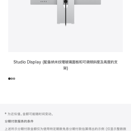
Studio Display (配备纳米纹理玻璃面板和可调倾斜度及高度的支
架)
网
脚
‡ 为近似值。金额可能随时间变动。
注
页
分期付款服务的条件
页
上述所示分期付款金额仅为使用特定期数免息分期付款估算得出的示例 (仅显示整数数