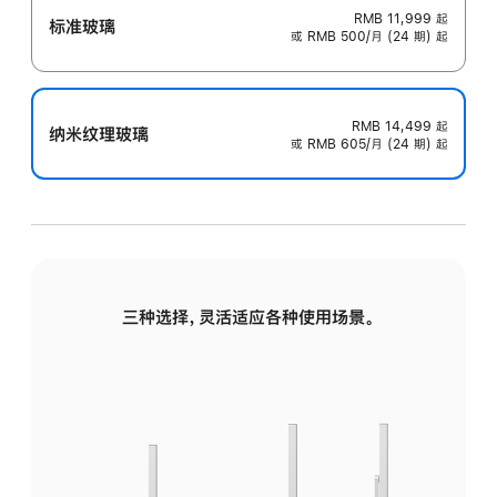
RMB 11,999
起
标准玻璃
或 RMB 500/月 (24 期) 起
RMB 14,499
起
纳米纹理玻璃
或 RMB 605/月 (24 期) 起
三种选择，灵活适应各种使用场景。
标