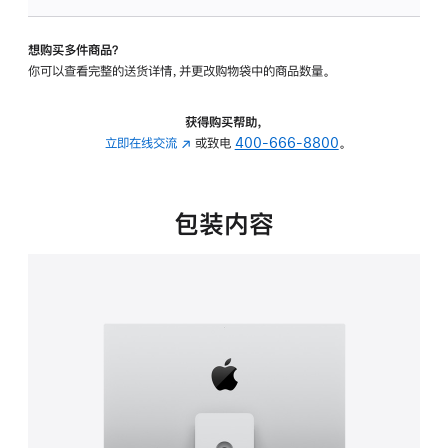
板
-
想购买多件商品？
可
你可以查看完整的送货详情，并更改购物袋中的商品数量。
调
倾
斜
获得购买帮助，
度
立即在线交流
(在
或致电
400-666-8800
。
及
新
高
窗
度
口
包装内容
的
中
支
打
架
开)
的
分
期
付
款
选
项)