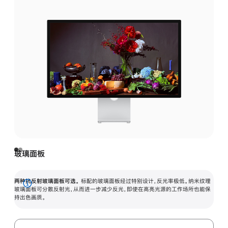
玻璃面板
两种抗反射玻璃面板可选。
标配的玻璃面板经过特别设计，反光率极低。纳米纹理
展
玻璃面板可分散反射光，从而进一步减少反光，即使在高亮光源的工作场所也能保
持出色画质。
开