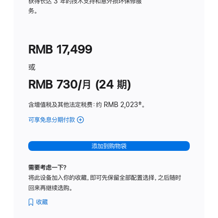
务
获得长达 3 年的技术支持和意外损坏保修服
务。
计
划
(适
RMB 17,499
用
于
或
Studio
RMB 730/月 (24 期)
Display
含增值税及其他法定税费
：约 RMB 2,023
脚
‡。
注
可享免息分期付款
(Studio
Display
-
添加到购物袋
纳
米
需要考虑一下？
纹
将此设备加入你的收藏，即可先保留全部配置选择，之后随时
理
回来再继续选购。
玻
璃
收藏
面