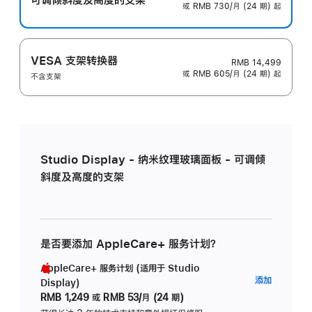
或 RMB 730/月 (24 期) 起
VESA 支架转换器
RMB 14,499
或 RMB 605/月 (24 期) 起
不含支架
Studio Display - 纳米纹理玻璃面板 - 可调倾
斜度及高度的支架
是否要添加 AppleCare+ 服务计划？
AppleCare+ 服务计划 (适用于 Studio
AppleC
添加
Display)
服
RMB 1,249
或
RMB 53/月 (24 期)