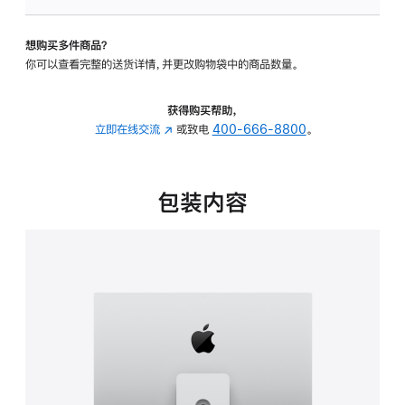
板
-
想购买多件商品？
可
你可以查看完整的送货详情，并更改购物袋中的商品数量。
调
倾
斜
获得购买帮助，
度
立即在线交流
(在
或致电
400-666-8800
。
及
新
高
窗
度
口
包装内容
的
中
支
打
架
开)
的
分
期
付
款
选
项)