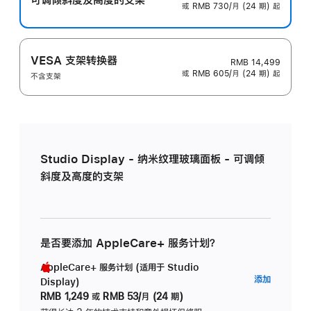
或 RMB 730/月 (24 期) 起
VESA 支架转换器
RMB 14,499
或 RMB 605/月 (24 期) 起
不含支架
Studio Display - 纳米纹理玻璃面板 - 可调倾
斜度及高度的支架
是否要添加 AppleCare+ 服务计划？
AppleCare+ 服务计划 (适用于 Studio
AppleC
添加
Display)
服
RMB 1,249
或
RMB 53/月 (24 期)