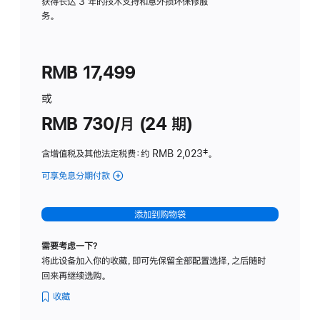
务
获得长达 3 年的技术支持和意外损坏保修服
务。
计
划
(适
RMB 17,499
用
于
或
Studio
RMB 730/月 (24 期)
Display
含增值税及其他法定税费
：约 RMB 2,023
脚
‡。
注
可享免息分期付款
(Studio
Display
-
添加到购物袋
纳
米
需要考虑一下？
纹
将此设备加入你的收藏，即可先保留全部配置选择，之后随时
理
回来再继续选购。
玻
璃
收藏
面