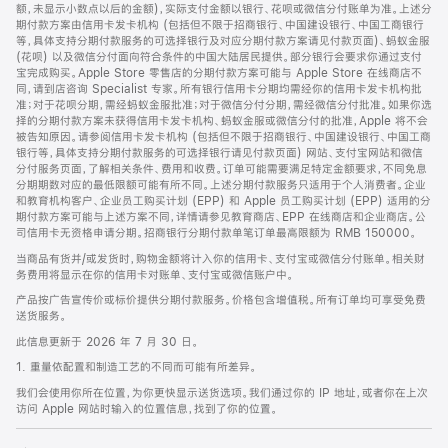
脚
额，未显示小数点以后的金额)，实际支付金额以银行、花呗或微信分付账单为准。上述分
期付款方案由信用卡发卡机构 (包括但不限于招商银行、中国建设银行、中国工商银行
等，具体支持分期付款服务的可选择银行及对应分期付款方案请见付款页面)、蚂蚁金服
(花呗) 以及微信分付面向符合条件的中国大陆居民提供。部分银行会要求你通过支付
宝完成购买。Apple Store 零售店的分期付款方案可能与 Apple Store 在线商店不
同，请到店咨询 Specialist 专家。所有银行信用卡分期均需经你的信用卡发卡机构批
准；对于花呗分期，需经蚂蚁金服批准；对于微信分付分期，需经微信分付批准。如果你选
择的分期付款方案未获得信用卡发卡机构、蚂蚁金服或微信分付的批准，Apple 将不会
被告知原因。请参阅信用卡发卡机构 (包括但不限于招商银行、中国建设银行、中国工商
银行等，具体支持分期付款服务的可选择银行请见付款页面) 网站、支付宝网站和微信
分付服务页面，了解相关条件、费用和收费。订单可能需要满足特定金额要求，不同免息
分期期数对应的最低限额可能有所不同。上述分期付款服务只适用于个人消费者。企业
和教育机构客户、企业员工购买计划 (EPP) 和 Apple 员工购买计划 (EPP) 适用的分
期付款方案可能与上述方案不同，详情请参见教育商店、EPP 在线商店和企业商店。公
司信用卡无资格申请分期。招商银行分期付款单笔订单最高限额为 RMB 150000。
当商品有货并/或发货时，购物金额将计入你的信用卡、支付宝或微信分付账单。相关财
务费用将显示在你的信用卡对账单、支付宝或微信账户中。
产品按广告宣传价或标价提供分期付款服务。价格包含增值税。所有订单均可享受免费
送货服务。
此信息更新于 2026 年 7 月 30 日。
1. 重量依配置和制造工艺的不同而可能有所差异。
我们会使用你所在位置，为你更快显示送货选项。我们通过你的 IP 地址，或者你在上次
访问 Apple 网站时输入的位置信息，找到了你的位置。