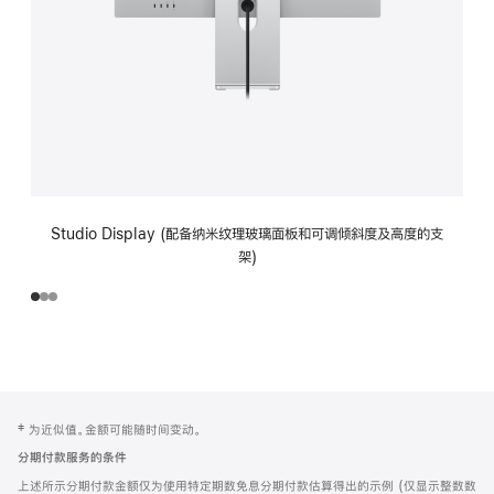
Studio Display (配备纳米纹理玻璃面板和可调倾斜度及高度的支
架)
网
脚
‡ 为近似值。金额可能随时间变动。
注
页
分期付款服务的条件
页
上述所示分期付款金额仅为使用特定期数免息分期付款估算得出的示例 (仅显示整数数