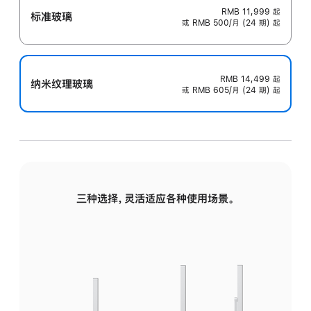
RMB 11,999
起
标准玻璃
或 RMB 500/月 (24 期) 起
RMB 14,499
起
纳米纹理玻璃
或 RMB 605/月 (24 期) 起
三种选择，灵活适应各种使用场景。
标