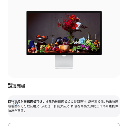
玻璃面板
两种抗反射玻璃面板可选。
标配的玻璃面板经过特别设计，反光率极低。纳米纹理
展
玻璃面板可分散反射光，从而进一步减少反光，即使在高亮光源的工作场所也能保
持出色画质。
开