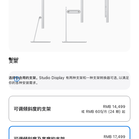
支架
选择你合用的支架。
Studio Display 有两种支架和一种支架转换器可选，以满足
展
你的各种安装需求。
开
RMB 14,499
可调倾斜度的支架
或 RMB 605/月 (24 期) 起
RMB 17,499
可调倾斜度及高‍度的支‍架