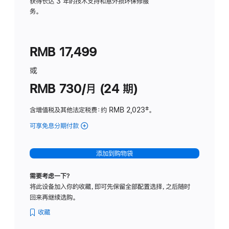
务
获得长达 3 年的技术支持和意外损坏保修服
务。
计
划
(适
RMB 17,499
用
于
或
Studio
RMB 730/月 (24 期)
Display
含增值税及其他法定税费
：约 RMB 2,023
脚
‡。
注
可享免息分期付款
(Studio
Display
-
添加到购物袋
纳
米
需要考虑一下？
纹
将此设备加入你的收藏，即可先保留全部配置选择，之后随时
理
回来再继续选购。
玻
璃
收藏
面