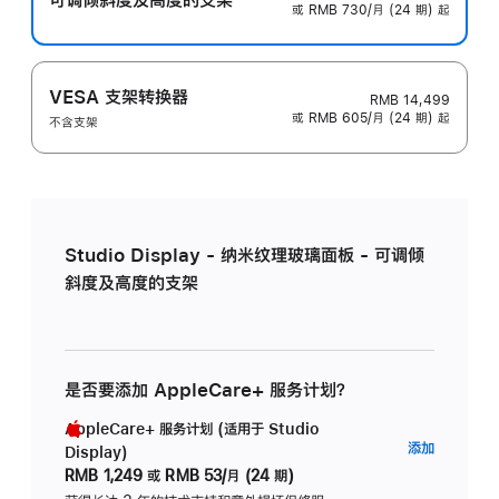
或 RMB 730/月 (24 期) 起
VESA 支架转换器
RMB 14,499
或 RMB 605/月 (24 期) 起
不含支架
Studio Display - 纳米纹理玻璃面板 - 可调倾
斜度及高度的支架
是否要添加 AppleCare+ 服务计划？
AppleCare+ 服务计划 (适用于 Studio
AppleC
添加
Display)
服
RMB 1,249
或
RMB 53/月 (24 期)