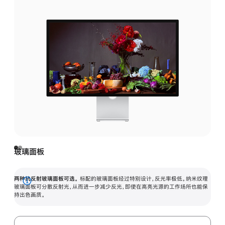
玻璃面板
两种抗反射玻璃面板可选。
标配的玻璃面板经过特别设计，反光率极低。纳米纹理
展
玻璃面板可分散反射光，从而进一步减少反光，即使在高亮光源的工作场所也能保
持出色画质。
开