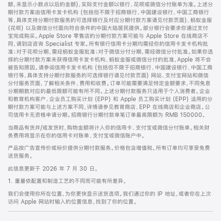
脚
额，未显示小数点以后的金额)，实际支付金额以银行、花呗或微信分付账单为准。上述分
期付款方案由信用卡发卡机构 (包括但不限于招商银行、中国建设银行、中国工商银行
等，具体支持分期付款服务的可选择银行及对应分期付款方案请见付款页面)、蚂蚁金服
(花呗) 以及微信分付面向符合条件的中国大陆居民提供。部分银行会要求你通过支付
宝完成购买。Apple Store 零售店的分期付款方案可能与 Apple Store 在线商店不
同，请到店咨询 Specialist 专家。所有银行信用卡分期均需经你的信用卡发卡机构批
准；对于花呗分期，需经蚂蚁金服批准；对于微信分付分期，需经微信分付批准。如果你选
择的分期付款方案未获得信用卡发卡机构、蚂蚁金服或微信分付的批准，Apple 将不会
被告知原因。请参阅信用卡发卡机构 (包括但不限于招商银行、中国建设银行、中国工商
银行等，具体支持分期付款服务的可选择银行请见付款页面) 网站、支付宝网站和微信
分付服务页面，了解相关条件、费用和收费。订单可能需要满足特定金额要求，不同免息
分期期数对应的最低限额可能有所不同。上述分期付款服务只适用于个人消费者。企业
和教育机构客户、企业员工购买计划 (EPP) 和 Apple 员工购买计划 (EPP) 适用的分
期付款方案可能与上述方案不同，详情请参见教育商店、EPP 在线商店和企业商店。公
司信用卡无资格申请分期。招商银行分期付款单笔订单最高限额为 RMB 150000。
当商品有货并/或发货时，购物金额将计入你的信用卡、支付宝或微信分付账单。相关财
务费用将显示在你的信用卡对账单、支付宝或微信账户中。
产品按广告宣传价或标价提供分期付款服务。价格包含增值税。所有订单均可享受免费
送货服务。
此信息更新于 2026 年 7 月 30 日。
1. 重量依配置和制造工艺的不同而可能有所差异。
我们会使用你所在位置，为你更快显示送货选项。我们通过你的 IP 地址，或者你在上次
访问 Apple 网站时输入的位置信息，找到了你的位置。