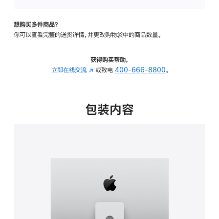
板
-
想购买多件商品？
可
你可以查看完整的送货详情，并更改购物袋中的商品数量。
调
倾
斜
获得购买帮助，
度
立即在线交流
(在
或致电
400-666-8800
。
及
新
高
窗
度
口
包装内容
的
中
支
打
架
开)
的
分
期
付
款
选
项)