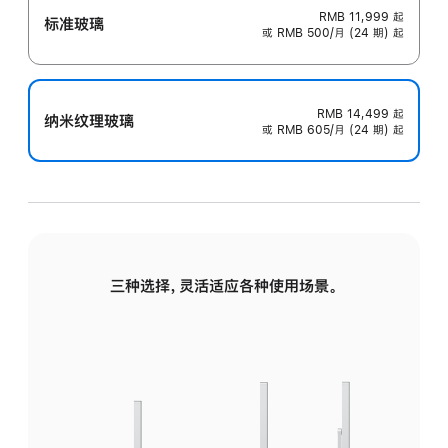
RMB 11,999
起
标准玻璃
或 RMB 500/月 (24 期) 起
RMB 14,499
起
纳米纹理玻璃
或 RMB 605/月 (24 期) 起
三种选择，灵活适应各种使用场景。
标