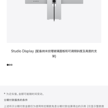
Studio Display (配备纳米纹理玻璃面板和可调倾斜度及高度的支
架)
网
脚
‡ 为近似值。金额可能随时间变动。
注
页
分期付款服务的条件
页
上述所示分期付款金额仅为使用特定期数免息分期付款估算得出的示例 (仅显示整数数