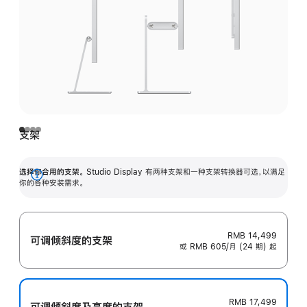
支架
选择你合用的支架。
Studio Display 有两种支架和一种支架转换器可选，以满足
展
你的各种安装需求。
开
RMB 14,499
可调倾斜度的支架
或 RMB 605/月 (24 期) 起
RMB 17,499
可调倾斜度及高‍度的支‍架