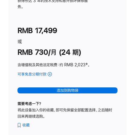
务
获得长达 3 年的技术支持和意外损坏保修服
务。
计
划
(适
RMB 17,499
用
于
或
Studio
RMB 730/月 (24 期)
Display
含增值税及其他法定税费
：约 RMB 2,023
脚
‡。
注
可享免息分期付款
(Studio
Display
-
添加到购物袋
纳
米
需要考虑一下？
纹
将此设备加入你的收藏，即可先保留全部配置选择，之后随时
理
回来再继续选购。
玻
璃
收藏
面