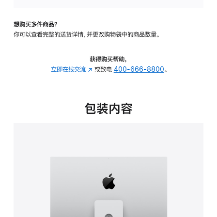
板
-
想购买多件商品？
可
你可以查看完整的送货详情，并更改购物袋中的商品数量。
调
倾
斜
获得购买帮助，
度
立即在线交流
(在
或致电
400-666-8800
。
及
新
高
窗
度
口
包装内容
的
中
支
打
架
开)
的
分
期
付
款
选
项)