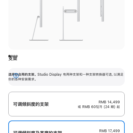
支架
选择你合用的支架。
Studio Display 有两种支架和一种支架转换器可选，以满足
展
你的各种安装需求。
开
RMB 14,499
可调倾斜度的支架
或 RMB 605/月 (24 期) 起
RMB 17,499
可调倾斜度及高‍度的支‍架