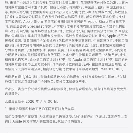
脚
额，未显示小数点以后的金额)，实际支付金额以银行、花呗或微信分付账单为准。上述分
期付款方案由信用卡发卡机构 (包括但不限于招商银行、中国建设银行、中国工商银行
等，具体支持分期付款服务的可选择银行及对应分期付款方案请见付款页面)、蚂蚁金服
(花呗) 以及微信分付面向符合条件的中国大陆居民提供。部分银行会要求你通过支付
宝完成购买。Apple Store 零售店的分期付款方案可能与 Apple Store 在线商店不
同，请到店咨询 Specialist 专家。所有银行信用卡分期均需经你的信用卡发卡机构批
准；对于花呗分期，需经蚂蚁金服批准；对于微信分付分期，需经微信分付批准。如果你选
择的分期付款方案未获得信用卡发卡机构、蚂蚁金服或微信分付的批准，Apple 将不会
被告知原因。请参阅信用卡发卡机构 (包括但不限于招商银行、中国建设银行、中国工商
银行等，具体支持分期付款服务的可选择银行请见付款页面) 网站、支付宝网站和微信
分付服务页面，了解相关条件、费用和收费。订单可能需要满足特定金额要求，不同免息
分期期数对应的最低限额可能有所不同。上述分期付款服务只适用于个人消费者。企业
和教育机构客户、企业员工购买计划 (EPP) 和 Apple 员工购买计划 (EPP) 适用的分
期付款方案可能与上述方案不同，详情请参见教育商店、EPP 在线商店和企业商店。公
司信用卡无资格申请分期。招商银行分期付款单笔订单最高限额为 RMB 150000。
当商品有货并/或发货时，购物金额将计入你的信用卡、支付宝或微信分付账单。相关财
务费用将显示在你的信用卡对账单、支付宝或微信账户中。
产品按广告宣传价或标价提供分期付款服务。价格包含增值税。所有订单均可享受免费
送货服务。
此信息更新于 2026 年 7 月 30 日。
1. 重量依配置和制造工艺的不同而可能有所差异。
我们会使用你所在位置，为你更快显示送货选项。我们通过你的 IP 地址，或者你在上次
访问 Apple 网站时输入的位置信息，找到了你的位置。