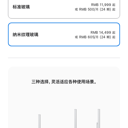
RMB 11,999
起
标准玻璃
或 RMB 500/月 (24 期) 起
RMB 14,499
起
纳米纹理玻璃
或 RMB 605/月 (24 期) 起
三种选择，灵活适应各种使用场景。
标