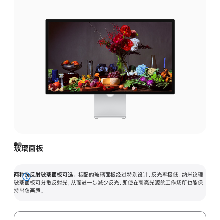
玻璃面板
两种抗反射玻璃面板可选。
标配的玻璃面板经过特别设计，反光率极低。纳米纹理
展
玻璃面板可分散反射光，从而进一步减少反光，即使在高亮光源的工作场所也能保
持出色画质。
开