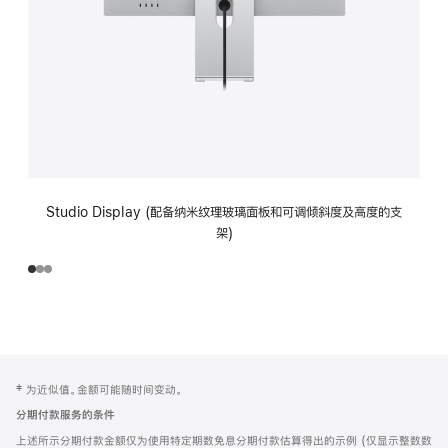
Studio Display (配备纳米纹理玻璃面板和可调倾斜度及高度的支
架)
网
脚
‡ 为近似值。金额可能随时间变动。
注
页
分期付款服务的条件
页
上述所示分期付款金额仅为使用特定期数免息分期付款估算得出的示例 (仅显示整数数