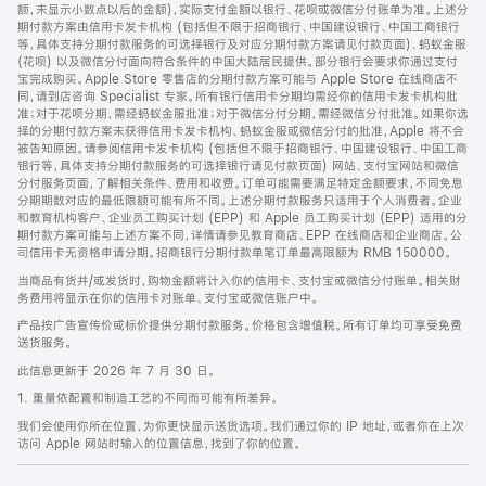
脚
额，未显示小数点以后的金额)，实际支付金额以银行、花呗或微信分付账单为准。上述分
期付款方案由信用卡发卡机构 (包括但不限于招商银行、中国建设银行、中国工商银行
等，具体支持分期付款服务的可选择银行及对应分期付款方案请见付款页面)、蚂蚁金服
(花呗) 以及微信分付面向符合条件的中国大陆居民提供。部分银行会要求你通过支付
宝完成购买。Apple Store 零售店的分期付款方案可能与 Apple Store 在线商店不
同，请到店咨询 Specialist 专家。所有银行信用卡分期均需经你的信用卡发卡机构批
准；对于花呗分期，需经蚂蚁金服批准；对于微信分付分期，需经微信分付批准。如果你选
择的分期付款方案未获得信用卡发卡机构、蚂蚁金服或微信分付的批准，Apple 将不会
被告知原因。请参阅信用卡发卡机构 (包括但不限于招商银行、中国建设银行、中国工商
银行等，具体支持分期付款服务的可选择银行请见付款页面) 网站、支付宝网站和微信
分付服务页面，了解相关条件、费用和收费。订单可能需要满足特定金额要求，不同免息
分期期数对应的最低限额可能有所不同。上述分期付款服务只适用于个人消费者。企业
和教育机构客户、企业员工购买计划 (EPP) 和 Apple 员工购买计划 (EPP) 适用的分
期付款方案可能与上述方案不同，详情请参见教育商店、EPP 在线商店和企业商店。公
司信用卡无资格申请分期。招商银行分期付款单笔订单最高限额为 RMB 150000。
当商品有货并/或发货时，购物金额将计入你的信用卡、支付宝或微信分付账单。相关财
务费用将显示在你的信用卡对账单、支付宝或微信账户中。
产品按广告宣传价或标价提供分期付款服务。价格包含增值税。所有订单均可享受免费
送货服务。
此信息更新于 2026 年 7 月 30 日。
1. 重量依配置和制造工艺的不同而可能有所差异。
我们会使用你所在位置，为你更快显示送货选项。我们通过你的 IP 地址，或者你在上次
访问 Apple 网站时输入的位置信息，找到了你的位置。