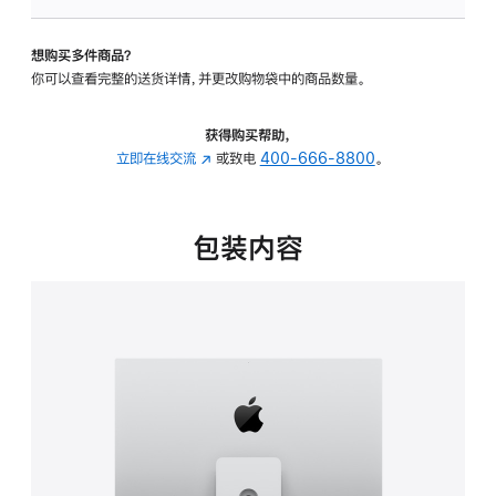
板
-
想购买多件商品？
可
你可以查看完整的送货详情，并更改购物袋中的商品数量。
调
倾
斜
获得购买帮助，
度
立即在线交流
(在
或致电
400-666-8800
。
及
新
高
窗
度
口
包装内容
的
中
支
打
架
开)
的
分
期
付
款
选
项)