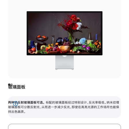
玻璃面板
两种抗反射玻璃面板可选。
标配的玻璃面板经过特别设计，反光率极低。纳米纹理
展
玻璃面板可分散反射光，从而进一步减少反光，即使在高亮光源的工作场所也能保
持出色画质。
开