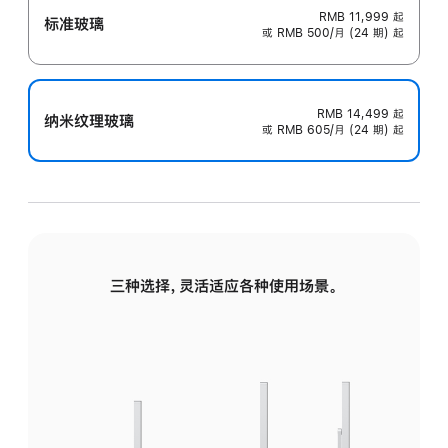
RMB 11,999
起
标准玻璃
或 RMB 500/月 (24 期) 起
RMB 14,499
起
纳米纹理玻璃
或 RMB 605/月 (24 期) 起
三种选择，灵活适应各种使用场景。
标