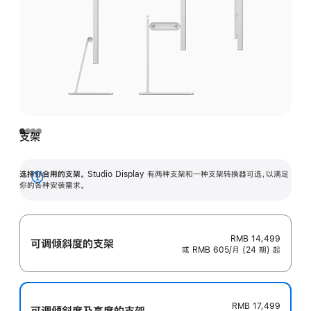
支架
选择你合用的支架。
Studio Display 有两种支架和一种支架转换器可选，以满足
展
你的各种安装需求。
开
RMB 14,499
可调倾斜度的支架
或 RMB 605/月 (24 期) 起
RMB 17,499
可调倾斜度及高‍度的支‍架