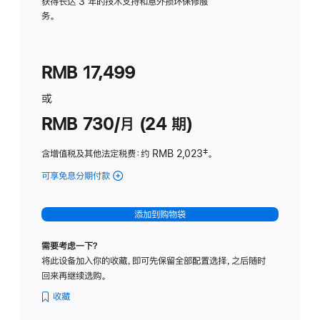
务
获得长达 3 年的技术支持和意外损坏保修服
务。
计
划
(适
RMB 17,499
用
于
或
Studio
RMB 730/月 (24 期)
Display
含增值税及其他法定税费
：约 RMB 2,023
脚
‡。
注
可享免息分期付款
(Studio
Display
-
添加到购物袋
纳
米
需要考虑一下？
纹
将此设备加入你的收藏，即可先保留全部配置选择，之后随时
理
回来再继续选购。
玻
璃
收藏
面