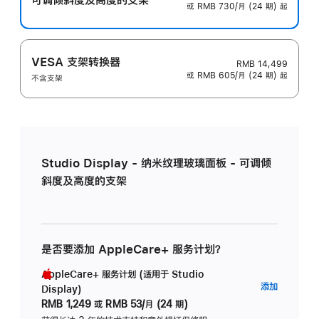
或 RMB 730/月 (24 期) 起
VESA 支架转换器
RMB 14,499
或 RMB 605/月 (24 期) 起
不含支架
Studio Display - 纳米纹理玻璃面板 - 可调倾
斜度及高度的支架
是否要添加 AppleCare+ 服务计划？
AppleCare+ 服务计划 (适用于 Studio
AppleC
添加
Display)
服
RMB 1,249
或
RMB 53/月 (24 期)