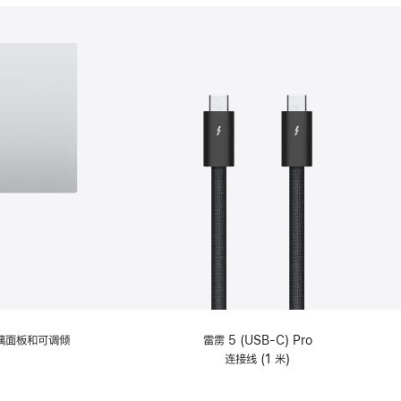
分
期
付
款
选
项)
理玻璃面板和可调倾
雷雳 5 (USB-C) Pro
连接线 (1 米)