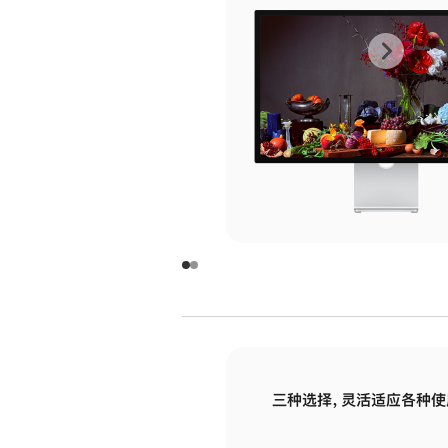
上
下
一
一
张
张
图
图
库
库
图
图
片
片
-
-
玻
玻
璃
璃
三种选择，灵活适应各种使
面
面
板
板