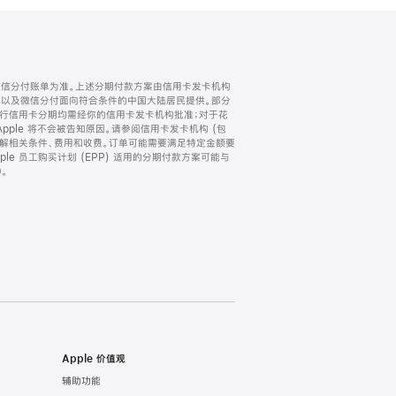
微信分付账单为准。上述分期付款方案由信用卡发卡机构
) 以及微信分付面向符合条件的中国大陆居民提供。部分
家。所有银行信用卡分期均需经你的信用卡发卡机构批准；对于花
ple 将不会被告知原因。请参阅信用卡发卡机构 (包
了解相关条件、费用和收费。订单可能需要满足特定金额要
e 员工购买计划 (EPP) 适用的分期付款方案可能与
。
Apple 价值观
辅助功能