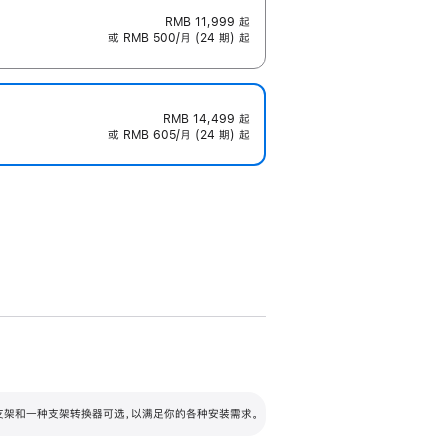
RMB 11,999
起
或 RMB 500/月 (24 期) 起
RMB 14,499
起
或 RMB 605/月 (24 期) 起
配可调倾斜度及高度的支架，额外增加 105
VESA 支架转换器
 有两种支架和一种支架转换器可选，以满足你的各种安装需求。
毫米的高度调节范围。
容的支架 (未随附)