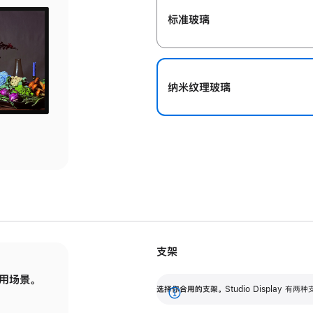
标准玻璃
纳米纹理玻璃
支架
用场景。
标配可调倾斜度的支架，提供 30 度的倾斜度
选
选择你合用的支架。
Studio Display
调节范围。
展