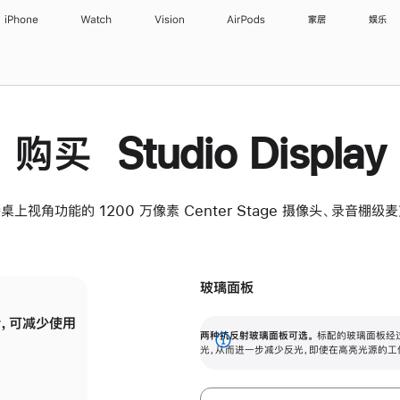
iPhone
Watch
Vision
AirPods
家居
娱乐
购买 Studio Display
桌上视角功能的 1200 万像素 Center Stage 摄像头、录音棚
玻璃面板
，可减少使用
纳米纹理玻璃面板可进一步减少反光，即使在
两种抗反射玻璃面板可选。
标配的玻璃面板经
。
有高亮光源的场所使用，也能保持出色画质。
展
光，从而进一步减少反光，即使在高亮光源的工
开