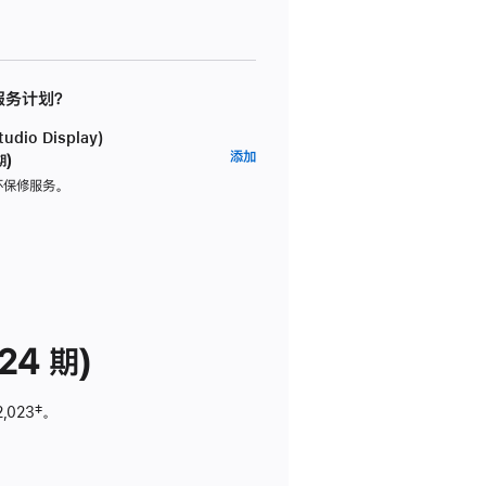
 服务计划？
dio Display)
AppleCare+
添加
期)
服
坏保修服务。
务
计
划
(适
用
于
24 期)
Studio
Display)
2,023
脚
‡。
注