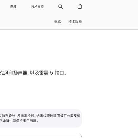
配件
技术支持
概览
技术规格
级麦克风和扬声器，以及雷雳 5 端口。
过特别设计，反光率极低。纳米纹理玻璃面板可分散反射
作场所也能保持出色画质。