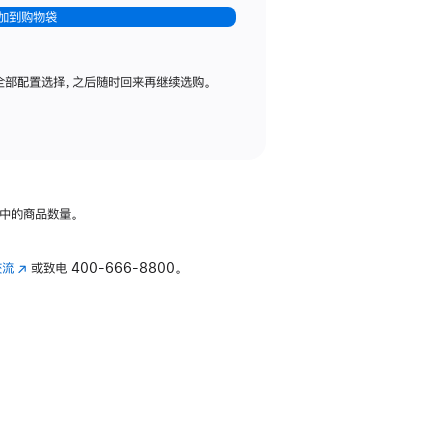
加到购物袋
全部配置选择，之后随时回来再继续选购。
中的商品数量。
交流
(在
或致电
400-666-8800。
新
窗
口
中
打
开)