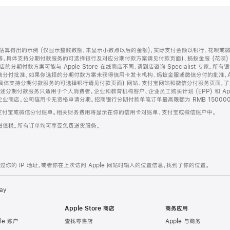
算得出的示例 (仅显示整数数额，未显示小数点以后的金额)，实际支付金额以银行、花呗或
等，具体支持分期付款服务的可选择银行及对应分期付款方案请见付款页面)、蚂蚁金服 (花呗
售店的分期付款方案可能与 Apple Store 在线商店不同，请到店咨询 Specialist 专
分付批准。如果你选择的分期付款方案未获得信用卡发卡机构、蚂蚁金服或微信分付的批准，Ap
具体支持分期付款服务的可选择银行请见付款页面) 网站、支付宝网站和微信分付服务页面，
期付款服务只适用于个人消费者。企业和教育机构客户、企业员工购买计划 (EPP) 和 Appl
企业商店。公司信用卡无资格申请分期。招商银行分期付款单笔订单最高限额为 RMB 150000
支付宝或微信分付账单。相关财务费用将显示在你的信用卡对账单、支付宝或微信账户中。
增值税。所有订单均可享受免费送货服务。
的 IP 地址，或者你在上次访问 Apple 网站时输入的位置信息，找到了你的位置。
ay
Apple Store 商店
商务应用
le 账户
查找零售店
Apple 与商务