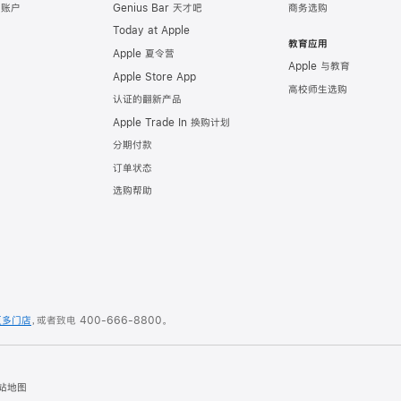
e 账户
Genius Bar 天才吧
商务选购
Today at Apple
教育应用
Apple 夏令营
Apple 与教育
Apple Store App
高校师生选购
认证的翻新产品
Apple Trade In 换购计划
分期付款
订单状态
选购帮助
更多门店
，或者致电
400-666-8800
。
站地图