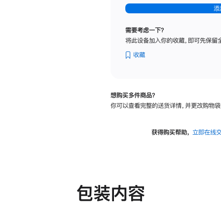
-
添
纳
米
需要考虑一下？
纹
将此设备加入你的收藏，即可先保留
理
玻
收藏
璃
面
板
想购买多件商品？
-
你可以查看完整的送货详情，并更改购物袋
可
调
倾
获得购买帮助，
立即在线
斜
度
及
高
度
包装内容
的
支
架
的