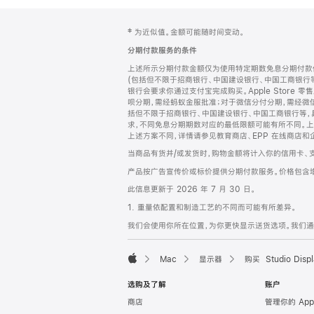
网
脚
‡ 为近似值。金额可能随时间变动。
注
页
分期付款服务的条件
页
上述所示分期付款金额仅为使用特定期数免息分期付款估
脚
(包括但不限于招商银行、中国建设银行、中国工商银行
银行会要求你通过支付宝完成购买。Apple Store 零
呗分期，需经蚂蚁金服批准；对于微信分付分期，需经微信
括但不限于招商银行、中国建设银行、中国工商银行等，
求，不同免息分期期数对应的最低限额可能有所不同。上述分
上述方案不同，详情请参见教育商店、EPP 在线商店和
当商品有货并/或发货时，购物金额将计入你的信用卡、
产品按广告宣传价或标价提供分期付款服务。价格包含
此信息更新于 2026 年 7 月 30 日。
1. 重量依配置和制造工艺的不同而可能有所差异。
我们会使用你所在位置，为你更快显示送货选项。我们通过你
Mac
显示器
购买 Studio Displ
Apple
选购及了解
账户
商店
管理你的 App