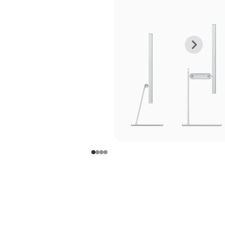
上
下
一
一
张
张
图
图
库
库
图
图
片
片
-
-
支
支
架
架