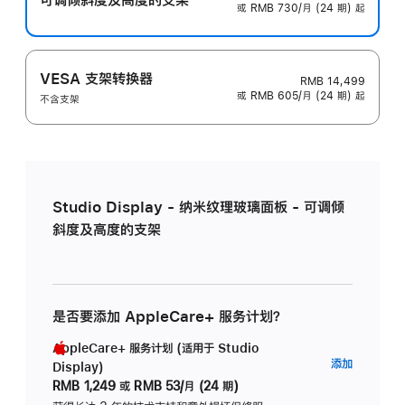
或 RMB 730/月 (24 期) 起
VESA 支架转换器
RMB 14,499
或 RMB 605/月 (24 期) 起
不含支架
Studio Display - 纳米纹理玻璃面板 - 可调倾
斜度及高度的支架
是否要添加 AppleCare+ 服务计划？
AppleCare+ 服务计划 (适用于 Studio
AppleC
添加
Display)
服
RMB 1,249
或
RMB 53/月 (24 期)