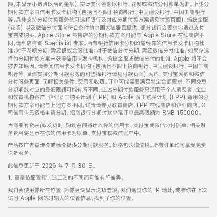
脚
额，未显示小数点以后的金额)，实际支付金额以银行、花呗或微信分付账单为准。上述分
期付款方案由信用卡发卡机构 (包括但不限于招商银行、中国建设银行、中国工商银行
等，具体支持分期付款服务的可选择银行及对应分期付款方案请见付款页面)、蚂蚁金服
(花呗) 以及微信分付面向符合条件的中国大陆居民提供。部分银行会要求你通过支付
宝完成购买。Apple Store 零售店的分期付款方案可能与 Apple Store 在线商店不
同，请到店咨询 Specialist 专家。所有银行信用卡分期均需经你的信用卡发卡机构批
准；对于花呗分期，需经蚂蚁金服批准；对于微信分付分期，需经微信分付批准。如果你选
择的分期付款方案未获得信用卡发卡机构、蚂蚁金服或微信分付的批准，Apple 将不会
被告知原因。请参阅信用卡发卡机构 (包括但不限于招商银行、中国建设银行、中国工商
银行等，具体支持分期付款服务的可选择银行请见付款页面) 网站、支付宝网站和微信
分付服务页面，了解相关条件、费用和收费。订单可能需要满足特定金额要求，不同免息
分期期数对应的最低限额可能有所不同。上述分期付款服务只适用于个人消费者。企业
和教育机构客户、企业员工购买计划 (EPP) 和 Apple 员工购买计划 (EPP) 适用的分
期付款方案可能与上述方案不同，详情请参见教育商店、EPP 在线商店和企业商店。公
司信用卡无资格申请分期。招商银行分期付款单笔订单最高限额为 RMB 150000。
当商品有货并/或发货时，购物金额将计入你的信用卡、支付宝或微信分付账单。相关财
务费用将显示在你的信用卡对账单、支付宝或微信账户中。
产品按广告宣传价或标价提供分期付款服务。价格包含增值税。所有订单均可享受免费
送货服务。
此信息更新于 2026 年 7 月 30 日。
1. 重量依配置和制造工艺的不同而可能有所差异。
我们会使用你所在位置，为你更快显示送货选项。我们通过你的 IP 地址，或者你在上次
访问 Apple 网站时输入的位置信息，找到了你的位置。