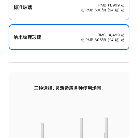
RMB 11,999
起
标准玻璃
或 RMB 500/月 (24 期) 起
RMB 14,499
起
纳米纹理玻璃
或 RMB 605/月 (24 期) 起
三种选择，灵活适应各种使用场景。
标