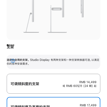
支架
选择你合用的支架。
Studio Display 有两种支架和一种支架转换器可选，以满足
展
你的各种安装需求。
开
RMB 14,499
可调倾斜度的支架
或 RMB 605/月 (24 期) 起
RMB 17,499
可调倾斜度及高‍度的支‍架