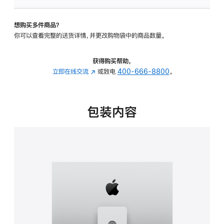
板
-
想购买多件商品？
可
你可以查看完整的送货详情，并更改购物袋中的商品数量。
调
倾
斜
获得购买帮助，
度
立即在线交流
(在
或致电
400-666-8800
。
及
新
高
窗
度
口
包装内容
的
中
支
打
架
开)
的
分
期
付
款
选
项)