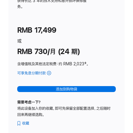
务
获得长达 3 年的技术支持和意外损坏保修服
务。
计
划
(适
RMB 17,499
用
于
或
Studio
RMB 730/月 (24 期)
Display
含增值税及其他法定税费
：约 RMB 2,023
脚
‡。
注
可享免息分期付款
(Studio
Display
-
添加到购物袋
纳
米
需要考虑一下？
纹
将此设备加入你的收藏，即可先保留全部配置选择，之后随时
理
回来再继续选购。
玻
璃
收藏
面