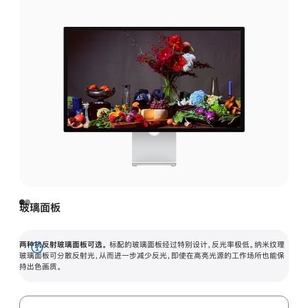
玻璃面板
两种抗反射玻璃面板可选。
标配的玻璃面板经过特别设计，反光率极低。纳米纹理
展
玻璃面板可分散反射光，从而进一步减少反光，即使在高亮光源的工作场所也能保
持出色画质。
开