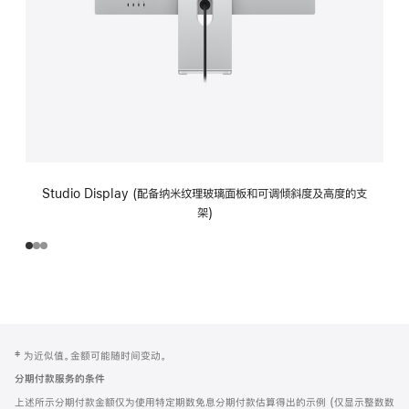
Studio Display (配备纳米纹理玻璃面板和可调倾斜度及高度的支
架)
网
脚
‡ 为近似值。金额可能随时间变动。
注
页
分期付款服务的条件
页
上述所示分期付款金额仅为使用特定期数免息分期付款估算得出的示例 (仅显示整数数