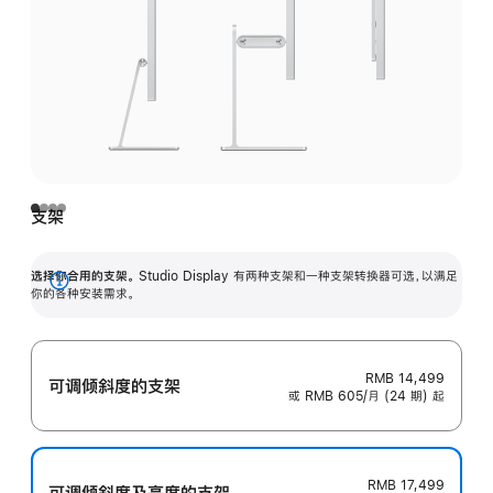
支架
选择你合用的支架。
Studio Display 有两种支架和一种支架转换器可选，以满足
展
你的各种安装需求。
开
RMB 14,499
可调倾斜度的支架
或 RMB 605/月 (24 期) 起
RMB 17,499
可调倾斜度及高‍度的支‍架