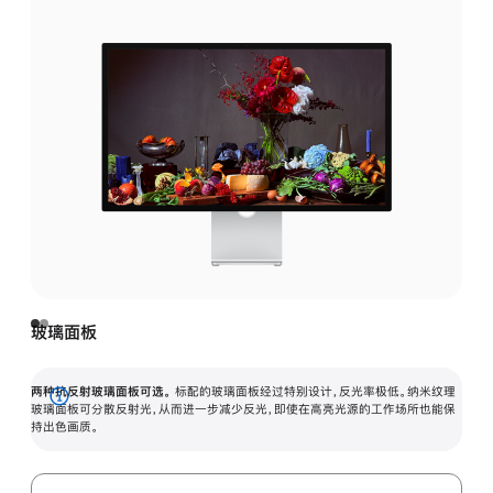
玻璃面板
两种抗反射玻璃面板可选。
标配的玻璃面板经过特别设计，反光率极低。纳米纹理
展
玻璃面板可分散反射光，从而进一步减少反光，即使在高亮光源的工作场所也能保
持出色画质。
开