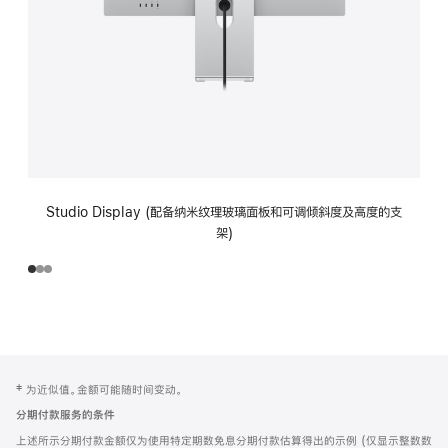
Studio Display (配备纳米纹理玻璃面板和可调倾斜度及高度的支
架)
网
脚
‡ 为近似值。金额可能随时间变动。
注
页
分期付款服务的条件
页
上述所示分期付款金额仅为使用特定期数免息分期付款估算得出的示例 (仅显示整数数