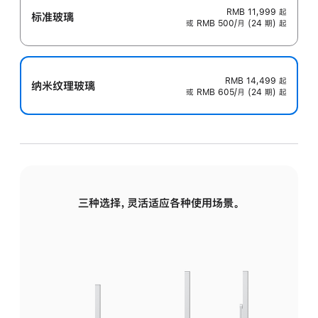
RMB 11,999
起
标准玻璃
或 RMB 500/月 (24 期) 起
RMB 14,499
起
纳米纹理玻璃
或 RMB 605/月 (24 期) 起
三种选择，灵活适应各种使用场景。
标