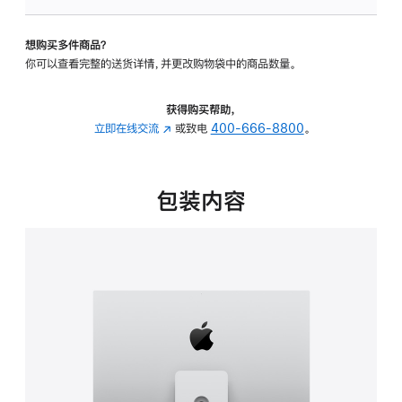
板
-
想购买多件商品？
可
你可以查看完整的送货详情，并更改购物袋中的商品数量。
调
倾
斜
获得购买帮助，
度
立即在线交流
(在
或致电
400-666-8800
。
及
新
高
窗
度
口
包装内容
的
中
支
打
架
开)
的
分
期
付
款
选
项)