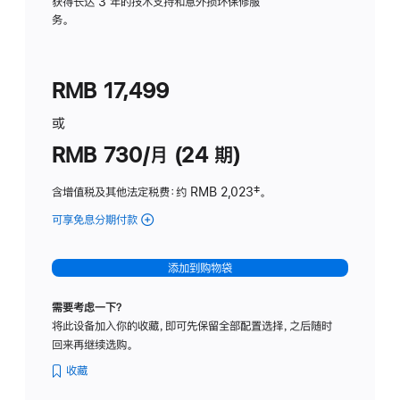
务
获得长达 3 年的技术支持和意外损坏保修服
务。
计
划
(适
RMB 17,499
用
于
或
Studio
RMB 730/月 (24 期)
Display
含增值税及其他法定税费
：约 RMB 2,023
脚
‡。
注
可享免息分期付款
(Studio
Display
-
添加到购物袋
纳
米
需要考虑一下？
纹
将此设备加入你的收藏，即可先保留全部配置选择，之后随时
理
回来再继续选购。
玻
璃
收藏
面