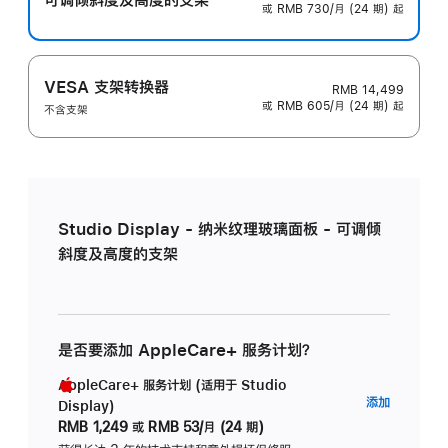
或 RMB 730/月 (24 期) 起
VESA 支架转换器
RMB 14,499
或 RMB 605/月 (24 期) 起
不含支架
Studio Display - 纳米纹理玻璃面板 - 可调倾
斜度及高度的支架
是否要添加 AppleCare+ 服务计划？
AppleCare+ 服务计划 (适用于 Studio
AppleC
添加
Display)
服
RMB 1,249
或
RMB 53/月 (24 期)