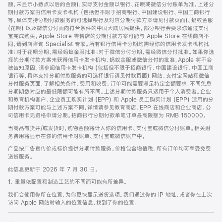
脚
额，未显示小数点以后的金额)，实际支付金额以银行、花呗或微信分付账单为准。上述分
期付款方案由信用卡发卡机构 (包括但不限于招商银行、中国建设银行、中国工商银行
等，具体支持分期付款服务的可选择银行及对应分期付款方案请见付款页面)、蚂蚁金服
(花呗) 以及微信分付面向符合条件的中国大陆居民提供。部分银行会要求你通过支付
宝完成购买。Apple Store 零售店的分期付款方案可能与 Apple Store 在线商店不
同，请到店咨询 Specialist 专家。所有银行信用卡分期均需经你的信用卡发卡机构批
准；对于花呗分期，需经蚂蚁金服批准；对于微信分付分期，需经微信分付批准。如果你选
择的分期付款方案未获得信用卡发卡机构、蚂蚁金服或微信分付的批准，Apple 将不会
被告知原因。请参阅信用卡发卡机构 (包括但不限于招商银行、中国建设银行、中国工商
银行等，具体支持分期付款服务的可选择银行请见付款页面) 网站、支付宝网站和微信
分付服务页面，了解相关条件、费用和收费。订单可能需要满足特定金额要求，不同免息
分期期数对应的最低限额可能有所不同。上述分期付款服务只适用于个人消费者。企业
和教育机构客户、企业员工购买计划 (EPP) 和 Apple 员工购买计划 (EPP) 适用的分
期付款方案可能与上述方案不同，详情请参见教育商店、EPP 在线商店和企业商店。公
司信用卡无资格申请分期。招商银行分期付款单笔订单最高限额为 RMB 150000。
当商品有货并/或发货时，购物金额将计入你的信用卡、支付宝或微信分付账单。相关财
务费用将显示在你的信用卡对账单、支付宝或微信账户中。
产品按广告宣传价或标价提供分期付款服务。价格包含增值税。所有订单均可享受免费
送货服务。
此信息更新于 2026 年 7 月 30 日。
1. 重量依配置和制造工艺的不同而可能有所差异。
我们会使用你所在位置，为你更快显示送货选项。我们通过你的 IP 地址，或者你在上次
访问 Apple 网站时输入的位置信息，找到了你的位置。