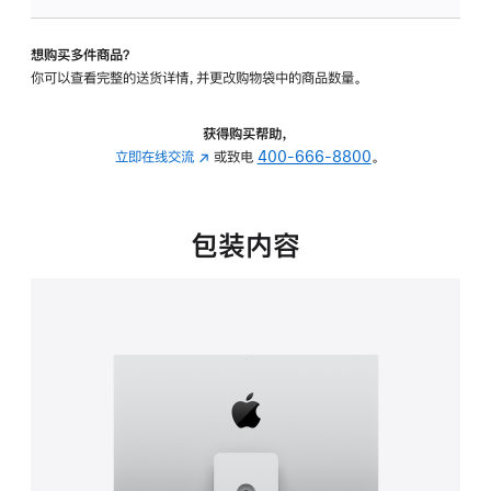
板
-
想购买多件商品？
可
你可以查看完整的送货详情，并更改购物袋中的商品数量。
调
倾
斜
获得购买帮助，
度
立即在线交流
(在
或致电
400-666-8800
。
及
新
高
窗
度
口
包装内容
的
中
支
打
架
开)
的
分
期
付
款
选
项)