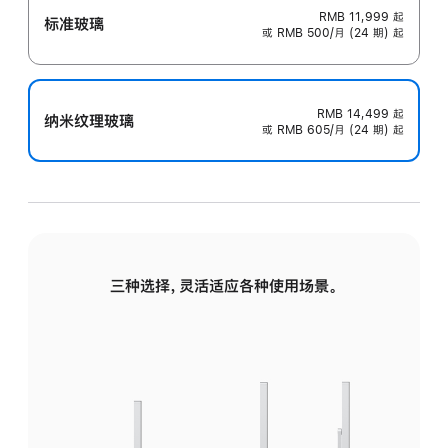
RMB 11,999
起
标准玻璃
或 RMB 500/月 (24 期) 起
RMB 14,499
起
纳米纹理玻璃
或 RMB 605/月 (24 期) 起
三种选择，灵活适应各种使用场景。
标