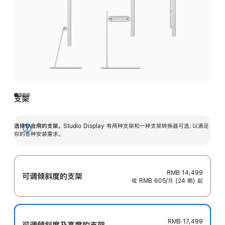
支架
选择你合用的支架。
Studio Display 有两种支架和一种支架转换器可选，以满足
展
你的各种安装需求。
开
RMB 14,499
可调倾斜度的支架
或 RMB 605/月 (24 期) 起
RMB 17,499
可调倾斜度及高‍度的支‍架