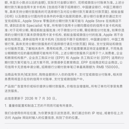
脚
额，未显示小数点以后的金额)，实际支付金额以银行、花呗或微信分付账单为准。上述分
期付款方案由信用卡发卡机构 (包括但不限于招商银行、中国建设银行、中国工商银行
等，具体支持分期付款服务的可选择银行及对应分期付款方案请见付款页面)、蚂蚁金服
(花呗) 以及微信分付面向符合条件的中国大陆居民提供。部分银行会要求你通过支付
宝完成购买。Apple Store 零售店的分期付款方案可能与 Apple Store 在线商店不
同，请到店咨询 Specialist 专家。所有银行信用卡分期均需经你的信用卡发卡机构批
准；对于花呗分期，需经蚂蚁金服批准；对于微信分付分期，需经微信分付批准。如果你选
择的分期付款方案未获得信用卡发卡机构、蚂蚁金服或微信分付的批准，Apple 将不会
被告知原因。请参阅信用卡发卡机构 (包括但不限于招商银行、中国建设银行、中国工商
银行等，具体支持分期付款服务的可选择银行请见付款页面) 网站、支付宝网站和微信
分付服务页面，了解相关条件、费用和收费。订单可能需要满足特定金额要求，不同免息
分期期数对应的最低限额可能有所不同。上述分期付款服务只适用于个人消费者。企业
和教育机构客户、企业员工购买计划 (EPP) 和 Apple 员工购买计划 (EPP) 适用的分
期付款方案可能与上述方案不同，详情请参见教育商店、EPP 在线商店和企业商店。公
司信用卡无资格申请分期。招商银行分期付款单笔订单最高限额为 RMB 150000。
当商品有货并/或发货时，购物金额将计入你的信用卡、支付宝或微信分付账单。相关财
务费用将显示在你的信用卡对账单、支付宝或微信账户中。
产品按广告宣传价或标价提供分期付款服务。价格包含增值税。所有订单均可享受免费
送货服务。
此信息更新于 2026 年 7 月 30 日。
1. 重量依配置和制造工艺的不同而可能有所差异。
我们会使用你所在位置，为你更快显示送货选项。我们通过你的 IP 地址，或者你在上次
访问 Apple 网站时输入的位置信息，找到了你的位置。