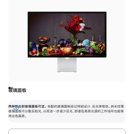
玻璃面板
两种抗反射玻璃面板可选。
标配的玻璃面板经过特别设计，反光率极低。纳米纹理
展
玻璃面板可分散反射光，从而进一步减少反光，即使在高亮光源的工作场所也能保
持出色画质。
开