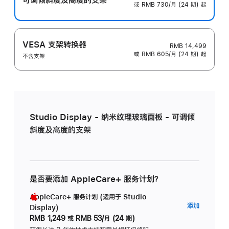
或 RMB 730/月 (24 期) 起
VESA 支架转换器
RMB 14,499
或 RMB 605/月 (24 期) 起
不含支架
Studio Display - 纳米纹理玻璃面板 - 可调倾
斜度及高度的支架
是否要添加 AppleCare+ 服务计划？
AppleCare+ 服务计划 (适用于 Studio
AppleC
添加
Display)
服
RMB 1,249
或
RMB 53/月 (24 期)