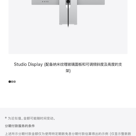
Studio Display (配备纳米纹理玻璃面板和可调倾斜度及高度的支
架)
网
脚
‡ 为近似值。金额可能随时间变动。
注
页
分期付款服务的条件
页
上述所示分期付款金额仅为使用特定期数免息分期付款估算得出的示例 (仅显示整数数