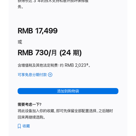
务
获得长达 3 年的技术支持和意外损坏保修服
务。
计
划
(适
RMB 17,499
用
于
或
Studio
RMB 730/月 (24 期)
Display
含增值税及其他法定税费
：约 RMB 2,023
脚
‡。
注
可享免息分期付款
(Studio
Display
-
添加到购物袋
纳
米
需要考虑一下？
纹
将此设备加入你的收藏，即可先保留全部配置选择，之后随时
理
回来再继续选购。
玻
璃
收藏
面