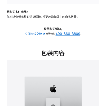
板
-
想购买多件商品？
可
你可以查看完整的送货详情，并更改购物袋中的商品数量。
调
倾
斜
获得购买帮助，
度
立即在线交流
(在
或致电
400-666-8800
。
及
新
高
窗
度
口
包装内容
的
中
支
打
架
开)
的
分
期
付
款
选
项)