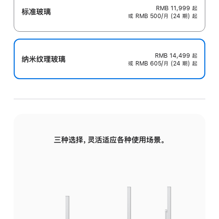
RMB 11,999
起
标准玻璃
或 RMB 500/月 (24 期) 起
RMB 14,499
起
纳米纹理玻璃
或 RMB 605/月 (24 期) 起
三种选择，灵活适应各种使用场景。
标