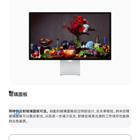
玻璃面板
两种抗反射玻璃面板可选。
标配的玻璃面板经过特别设计，反光率极低。纳米纹理
展
玻璃面板可分散反射光，从而进一步减少反光，即使在高亮光源的工作场所也能保
持出色画质。
开