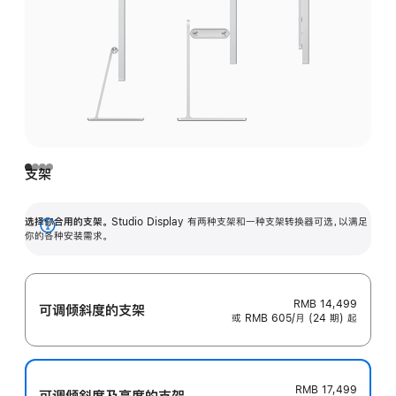
支架
选择你合用的支架。
Studio Display 有两种支架和一种支架转换器可选，以满足
展
你的各种安装需求。
开
RMB 14,499
可调倾斜度的支架
或 RMB 605/月 (24 期) 起
RMB 17,499
可调倾斜度及高‍度的支‍架