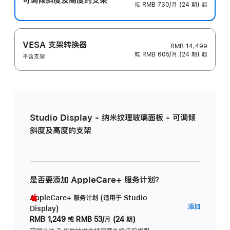
或 RMB 730/月 (24 期) 起
VESA 支架转换器
RMB 14,499
或 RMB 605/月 (24 期) 起
不含支架
Studio Display - 纳米纹理玻璃面板 - 可调倾
斜度及高度的支架
是否要添加 AppleCare+ 服务计划？
AppleCare+ 服务计划 (适用于 Studio
AppleC
添加
Display)
服
RMB 1,249
或
RMB 53/月 (24 期)