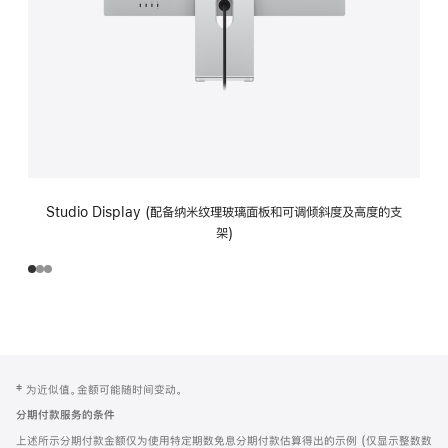
Studio Display (配备纳米纹理玻璃面板和可调倾斜度及高度的支
架)
网
脚
‡ 为近似值。金额可能随时间变动。
注
页
分期付款服务的条件
页
上述所示分期付款金额仅为使用特定期数免息分期付款估算得出的示例 (仅显示整数数