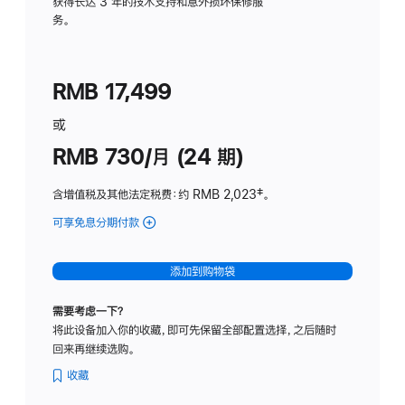
务
获得长达 3 年的技术支持和意外损坏保修服
务。
计
划
(适
RMB 17,499
用
于
或
Studio
RMB 730/月 (24 期)
Display
含增值税及其他法定税费
：约 RMB 2,023
脚
‡。
注
可享免息分期付款
(Studio
Display
-
添加到购物袋
纳
米
需要考虑一下？
纹
将此设备加入你的收藏，即可先保留全部配置选择，之后随时
理
回来再继续选购。
玻
璃
收藏
面