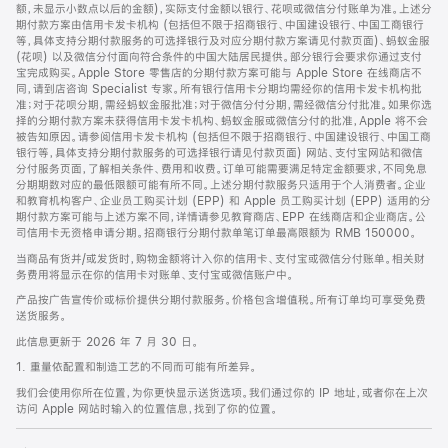
脚
额，未显示小数点以后的金额)，实际支付金额以银行、花呗或微信分付账单为准。上述分
期付款方案由信用卡发卡机构 (包括但不限于招商银行、中国建设银行、中国工商银行
等，具体支持分期付款服务的可选择银行及对应分期付款方案请见付款页面)、蚂蚁金服
(花呗) 以及微信分付面向符合条件的中国大陆居民提供。部分银行会要求你通过支付
宝完成购买。Apple Store 零售店的分期付款方案可能与 Apple Store 在线商店不
同，请到店咨询 Specialist 专家。所有银行信用卡分期均需经你的信用卡发卡机构批
准；对于花呗分期，需经蚂蚁金服批准；对于微信分付分期，需经微信分付批准。如果你选
择的分期付款方案未获得信用卡发卡机构、蚂蚁金服或微信分付的批准，Apple 将不会
被告知原因。请参阅信用卡发卡机构 (包括但不限于招商银行、中国建设银行、中国工商
银行等，具体支持分期付款服务的可选择银行请见付款页面) 网站、支付宝网站和微信
分付服务页面，了解相关条件、费用和收费。订单可能需要满足特定金额要求，不同免息
分期期数对应的最低限额可能有所不同。上述分期付款服务只适用于个人消费者。企业
和教育机构客户、企业员工购买计划 (EPP) 和 Apple 员工购买计划 (EPP) 适用的分
期付款方案可能与上述方案不同，详情请参见教育商店、EPP 在线商店和企业商店。公
司信用卡无资格申请分期。招商银行分期付款单笔订单最高限额为 RMB 150000。
当商品有货并/或发货时，购物金额将计入你的信用卡、支付宝或微信分付账单。相关财
务费用将显示在你的信用卡对账单、支付宝或微信账户中。
产品按广告宣传价或标价提供分期付款服务。价格包含增值税。所有订单均可享受免费
送货服务。
此信息更新于 2026 年 7 月 30 日。
1. 重量依配置和制造工艺的不同而可能有所差异。
我们会使用你所在位置，为你更快显示送货选项。我们通过你的 IP 地址，或者你在上次
访问 Apple 网站时输入的位置信息，找到了你的位置。