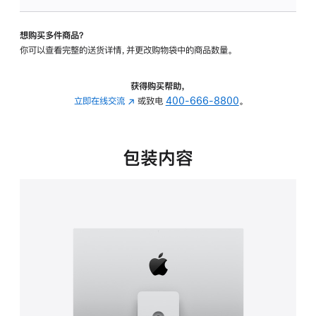
板
-
想购买多件商品？
可
你可以查看完整的送货详情，并更改购物袋中的商品数量。
调
倾
斜
获得购买帮助，
度
立即在线交流
(在
或致电
400-666-8800
。
及
新
高
窗
度
口
包装内容
的
中
支
打
架
开)
的
分
期
付
款
选
项)