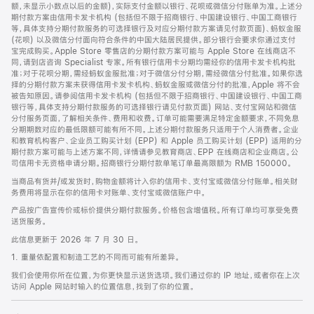
脚
额，未显示小数点以后的金额)，实际支付金额以银行、花呗或微信分付账单为准。上述分
期付款方案由信用卡发卡机构 (包括但不限于招商银行、中国建设银行、中国工商银行
等，具体支持分期付款服务的可选择银行及对应分期付款方案请见付款页面)、蚂蚁金服
(花呗) 以及微信分付面向符合条件的中国大陆居民提供。部分银行会要求你通过支付
宝完成购买。Apple Store 零售店的分期付款方案可能与 Apple Store 在线商店不
同，请到店咨询 Specialist 专家。所有银行信用卡分期均需经你的信用卡发卡机构批
准；对于花呗分期，需经蚂蚁金服批准；对于微信分付分期，需经微信分付批准。如果你选
择的分期付款方案未获得信用卡发卡机构、蚂蚁金服或微信分付的批准，Apple 将不会
被告知原因。请参阅信用卡发卡机构 (包括但不限于招商银行、中国建设银行、中国工商
银行等，具体支持分期付款服务的可选择银行请见付款页面) 网站、支付宝网站和微信
分付服务页面，了解相关条件、费用和收费。订单可能需要满足特定金额要求，不同免息
分期期数对应的最低限额可能有所不同。上述分期付款服务只适用于个人消费者。企业
和教育机构客户、企业员工购买计划 (EPP) 和 Apple 员工购买计划 (EPP) 适用的分
期付款方案可能与上述方案不同，详情请参见教育商店、EPP 在线商店和企业商店。公
司信用卡无资格申请分期。招商银行分期付款单笔订单最高限额为 RMB 150000。
当商品有货并/或发货时，购物金额将计入你的信用卡、支付宝或微信分付账单。相关财
务费用将显示在你的信用卡对账单、支付宝或微信账户中。
产品按广告宣传价或标价提供分期付款服务。价格包含增值税。所有订单均可享受免费
送货服务。
此信息更新于 2026 年 7 月 30 日。
1. 重量依配置和制造工艺的不同而可能有所差异。
我们会使用你所在位置，为你更快显示送货选项。我们通过你的 IP 地址，或者你在上次
访问 Apple 网站时输入的位置信息，找到了你的位置。