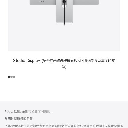
Studio Display (配备纳米纹理玻璃面板和可调倾斜度及高度的支
架)
网
脚
‡ 为近似值。金额可能随时间变动。
注
页
分期付款服务的条件
页
上述所示分期付款金额仅为使用特定期数免息分期付款估算得出的示例 (仅显示整数数