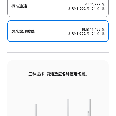
RMB 11,999
起
标准玻璃
或 RMB 500/月 (24 期) 起
RMB 14,499
起
纳米纹理玻璃
或 RMB 605/月 (24 期) 起
三种选择，灵活适应各种使用场景。
标