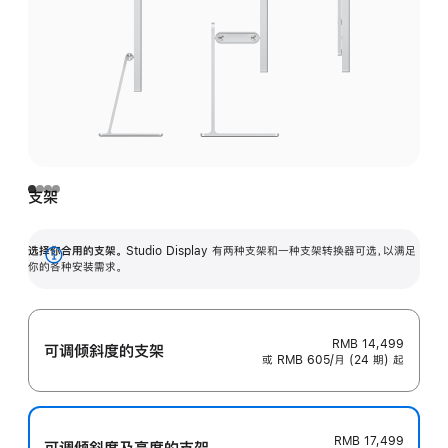
支架
选择你合用的支架。
Studio Display 有两种支架和一种支架转换器可选，以满足
展
你的各种安装需求。
开
RMB 14,499
可调倾斜度的支架
或 RMB 605/月 (24 期) 起
RMB 17,499
可调倾斜度及高‍度的支‍架