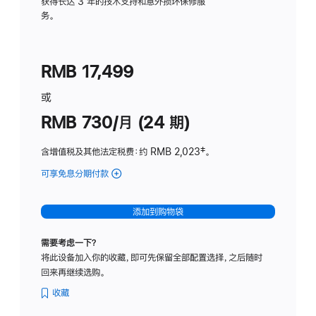
务
获得长达 3 年的技术支持和意外损坏保修服
务。
计
划
(适
RMB 17,499
用
于
或
Studio
RMB 730/月 (24 期)
Display
含增值税及其他法定税费
：约 RMB 2,023
脚
‡。
注
可享免息分期付款
(Studio
Display
-
添加到购物袋
纳
米
需要考虑一下？
纹
将此设备加入你的收藏，即可先保留全部配置选择，之后随时
理
回来再继续选购。
玻
璃
收藏
面