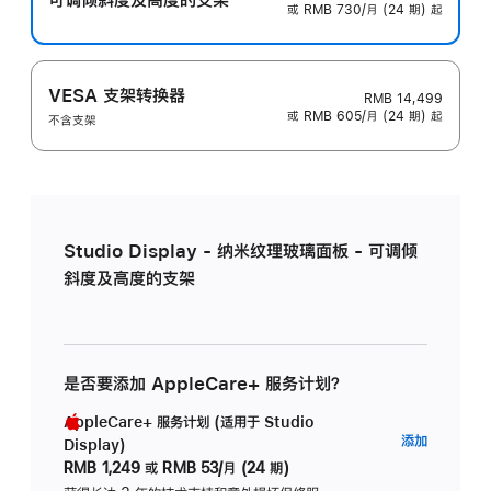
或 RMB 730/月 (24 期) 起
VESA 支架转换器
RMB 14,499
或 RMB 605/月 (24 期) 起
不含支架
Studio Display - 纳米纹理玻璃面板 - 可调倾
斜度及高度的支架
是否要添加 AppleCare+ 服务计划？
AppleCare+ 服务计划 (适用于 Studio
AppleC
添加
Display)
服
RMB 1,249
或
RMB 53/月 (24 期)