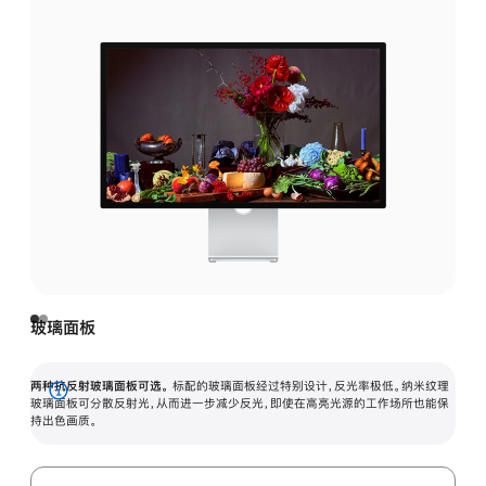
玻璃面板
两种抗反射玻璃面板可选。
标配的玻璃面板经过特别设计，反光率极低。纳米纹理
展
玻璃面板可分散反射光，从而进一步减少反光，即使在高亮光源的工作场所也能保
持出色画质。
开