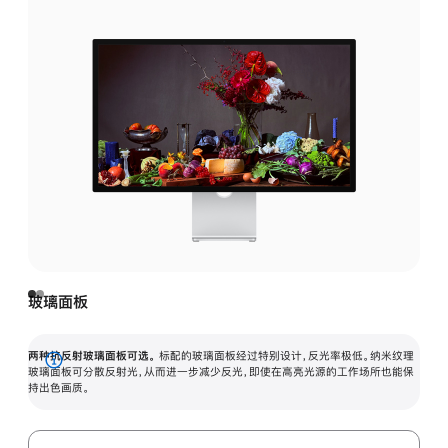
玻璃面板
两种抗反射玻璃面板可选。
标配的玻璃面板经过特别设计，反光率极低。纳米纹理
展
玻璃面板可分散反射光，从而进一步减少反光，即使在高亮光源的工作场所也能保
持出色画质。
开