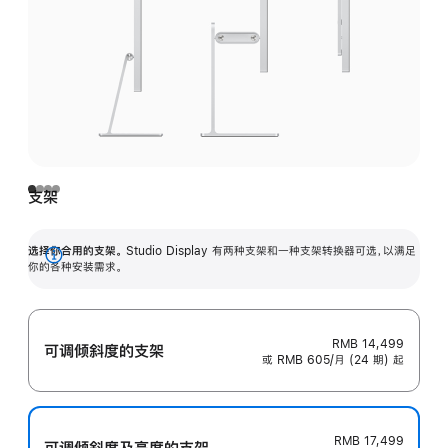
支架
选择你合用的支架。
Studio Display 有两种支架和一种支架转换器可选，以满足
展
你的各种安装需求。
开
RMB 14,499
可调倾斜度的支架
或 RMB 605/月 (24 期) 起
RMB 17,499
可调倾斜度及高‍度的支‍架