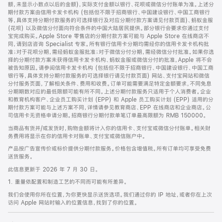
脚
额，未显示小数点以后的金额)，实际支付金额以银行、花呗或微信分付账单为准。上述分
期付款方案由信用卡发卡机构 (包括但不限于招商银行、中国建设银行、中国工商银行
等，具体支持分期付款服务的可选择银行及对应分期付款方案请见付款页面)、蚂蚁金服
(花呗) 以及微信分付面向符合条件的中国大陆居民提供。部分银行会要求你通过支付
宝完成购买。Apple Store 零售店的分期付款方案可能与 Apple Store 在线商店不
同，请到店咨询 Specialist 专家。所有银行信用卡分期均需经你的信用卡发卡机构批
准；对于花呗分期，需经蚂蚁金服批准；对于微信分付分期，需经微信分付批准。如果你选
择的分期付款方案未获得信用卡发卡机构、蚂蚁金服或微信分付的批准，Apple 将不会
被告知原因。请参阅信用卡发卡机构 (包括但不限于招商银行、中国建设银行、中国工商
银行等，具体支持分期付款服务的可选择银行请见付款页面) 网站、支付宝网站和微信
分付服务页面，了解相关条件、费用和收费。订单可能需要满足特定金额要求，不同免息
分期期数对应的最低限额可能有所不同。上述分期付款服务只适用于个人消费者。企业
和教育机构客户、企业员工购买计划 (EPP) 和 Apple 员工购买计划 (EPP) 适用的分
期付款方案可能与上述方案不同，详情请参见教育商店、EPP 在线商店和企业商店。公
司信用卡无资格申请分期。招商银行分期付款单笔订单最高限额为 RMB 150000。
当商品有货并/或发货时，购物金额将计入你的信用卡、支付宝或微信分付账单。相关财
务费用将显示在你的信用卡对账单、支付宝或微信账户中。
产品按广告宣传价或标价提供分期付款服务。价格包含增值税。所有订单均可享受免费
送货服务。
此信息更新于 2026 年 7 月 30 日。
1. 重量依配置和制造工艺的不同而可能有所差异。
我们会使用你所在位置，为你更快显示送货选项。我们通过你的 IP 地址，或者你在上次
访问 Apple 网站时输入的位置信息，找到了你的位置。