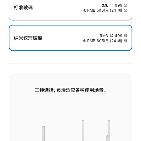
RMB 11,999
起
标准玻璃
或 RMB 500/月 (24 期) 起
RMB 14,499
起
纳米纹理玻璃
或 RMB 605/月 (24 期) 起
三种选择，灵活适应各种使用场景。
标