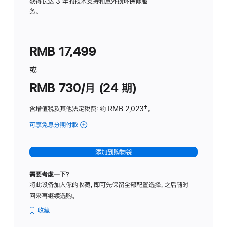
务
获得长达 3 年的技术支持和意外损坏保修服
务。
计
划
(适
RMB 17,499
用
于
或
Studio
RMB 730/月 (24 期)
Display
含增值税及其他法定税费
：约 RMB 2,023
脚
‡。
注
可享免息分期付款
(Studio
Display
-
添加到购物袋
纳
米
需要考虑一下？
纹
将此设备加入你的收藏，即可先保留全部配置选择，之后随时
理
回来再继续选购。
玻
璃
收藏
面