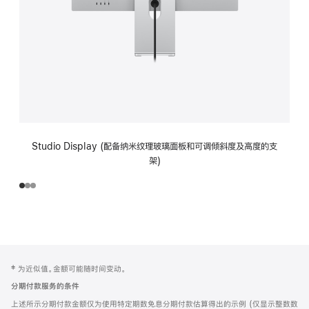
Studio Display (配备纳米纹理玻璃面板和可调倾斜度及高度的支
架)
网
脚
‡ 为近似值。金额可能随时间变动。
注
页
分期付款服务的条件
页
上述所示分期付款金额仅为使用特定期数免息分期付款估算得出的示例 (仅显示整数数