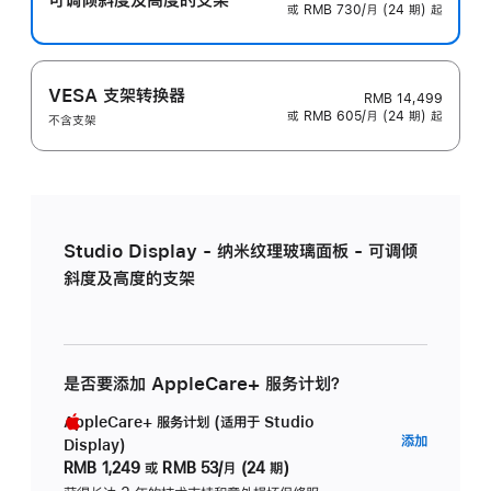
或 RMB 730/月 (24 期) 起
VESA 支架转换器
RMB 14,499
或 RMB 605/月 (24 期) 起
不含支架
Studio Display - 纳米纹理玻璃面板 - 可调倾
斜度及高度的支架
是否要添加 AppleCare+ 服务计划？
AppleCare+ 服务计划 (适用于 Studio
AppleC
添加
Display)
服
RMB 1,249
或
RMB 53/月 (24 期)