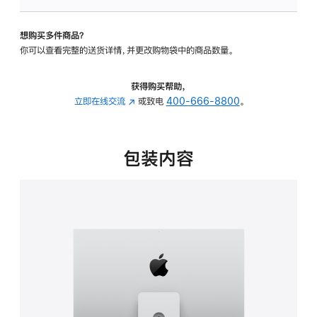
板
-
想购买多件商品？
可
你可以查看完整的送货详情，并更改购物袋中的商品数量。
调
倾
斜
获得购买帮助，
度
立即在线交流
(在
或致电
400-666-8800
。
及
新
高
窗
度
口
包装内容
的
中
支
打
架
开)
的
分
期
付
款
选
项)