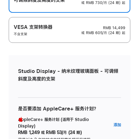
或 RMB 730/月 (24 期) 起
VESA 支架转换器
RMB 14,499
或 RMB 605/月 (24 期) 起
不含支架
Studio Display - 纳米纹理玻璃面板 - 可调倾
斜度及高度的支架
是否要添加 AppleCare+ 服务计划？
AppleCare+ 服务计划 (适用于 Studio
AppleC
添加
Display)
服
RMB 1,249
或
RMB 53/月 (24 期)