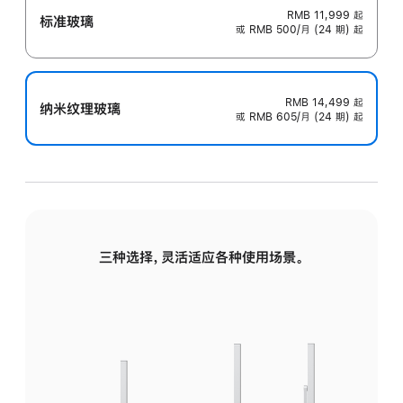
RMB 11,999
起
标准玻璃
或 RMB 500/月 (24 期) 起
RMB 14,499
起
纳米纹理玻璃
或 RMB 605/月 (24 期) 起
三种选择，灵活适应各种使用场景。
标