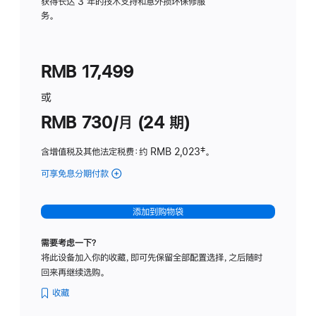
务
获得长达 3 年的技术支持和意外损坏保修服
务。
计
划
(适
RMB 17,499
用
于
或
Studio
RMB 730/月 (24 期)
Display
含增值税及其他法定税费
：约 RMB 2,023
脚
‡。
注
可享免息分期付款
(Studio
Display
-
添加到购物袋
纳
米
需要考虑一下？
纹
将此设备加入你的收藏，即可先保留全部配置选择，之后随时
理
回来再继续选购。
玻
璃
收藏
面