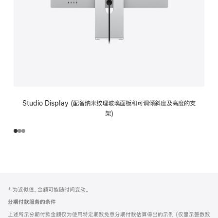
Studio Display (配备纳米纹理玻璃面板和可调倾斜度及高度的支
架)
网
脚
‡ 为近似值。金额可能随时间变动。
注
页
分期付款服务的条件
页
上述所示分期付款金额仅为使用特定期数免息分期付款估算得出的示例 (仅显示整数数