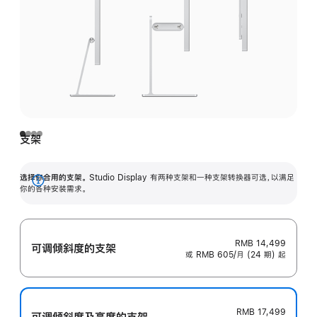
支架
选择你合用的支架。
Studio Display 有两种支架和一种支架转换器可选，以满足
展
你的各种安装需求。
开
RMB 14,499
可调倾斜度的支架
或 RMB 605/月 (24 期) 起
RMB 17,499
可调倾斜度及高‍度的支‍架