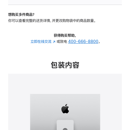
板
-
想购买多件商品？
可
你可以查看完整的送货详情，并更改购物袋中的商品数量。
调
倾
斜
获得购买帮助，
度
立即在线交流
(在
或致电
400-666-8800
。
及
新
高
窗
度
口
包装内容
的
中
支
打
架
开)
的
分
期
付
款
选
项)