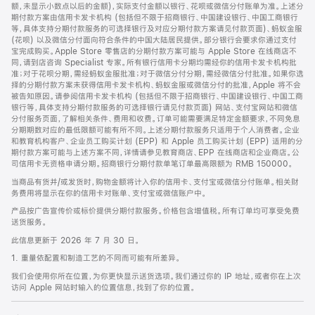
脚
额，未显示小数点以后的金额)，实际支付金额以银行、花呗或微信分付账单为准。上述分
期付款方案由信用卡发卡机构 (包括但不限于招商银行、中国建设银行、中国工商银行
等，具体支持分期付款服务的可选择银行及对应分期付款方案请见付款页面)、蚂蚁金服
(花呗) 以及微信分付面向符合条件的中国大陆居民提供。部分银行会要求你通过支付
宝完成购买。Apple Store 零售店的分期付款方案可能与 Apple Store 在线商店不
同，请到店咨询 Specialist 专家。所有银行信用卡分期均需经你的信用卡发卡机构批
准；对于花呗分期，需经蚂蚁金服批准；对于微信分付分期，需经微信分付批准。如果你选
择的分期付款方案未获得信用卡发卡机构、蚂蚁金服或微信分付的批准，Apple 将不会
被告知原因。请参阅信用卡发卡机构 (包括但不限于招商银行、中国建设银行、中国工商
银行等，具体支持分期付款服务的可选择银行请见付款页面) 网站、支付宝网站和微信
分付服务页面，了解相关条件、费用和收费。订单可能需要满足特定金额要求，不同免息
分期期数对应的最低限额可能有所不同。上述分期付款服务只适用于个人消费者。企业
和教育机构客户、企业员工购买计划 (EPP) 和 Apple 员工购买计划 (EPP) 适用的分
期付款方案可能与上述方案不同，详情请参见教育商店、EPP 在线商店和企业商店。公
司信用卡无资格申请分期。招商银行分期付款单笔订单最高限额为 RMB 150000。
当商品有货并/或发货时，购物金额将计入你的信用卡、支付宝或微信分付账单。相关财
务费用将显示在你的信用卡对账单、支付宝或微信账户中。
产品按广告宣传价或标价提供分期付款服务。价格包含增值税。所有订单均可享受免费
送货服务。
此信息更新于 2026 年 7 月 30 日。
1. 重量依配置和制造工艺的不同而可能有所差异。
我们会使用你所在位置，为你更快显示送货选项。我们通过你的 IP 地址，或者你在上次
访问 Apple 网站时输入的位置信息，找到了你的位置。