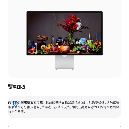
玻璃面板
两种抗反射玻璃面板可选。
标配的玻璃面板经过特别设计，反光率极低。纳米纹理
展
玻璃面板可分散反射光，从而进一步减少反光，即使在高亮光源的工作场所也能保
持出色画质。
开