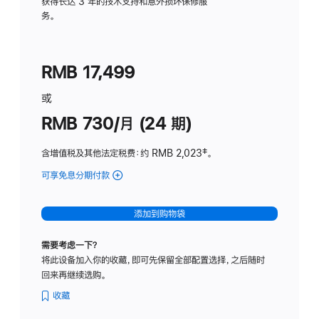
务
获得长达 3 年的技术支持和意外损坏保修服
务。
计
划
(适
RMB 17,499
用
于
或
Studio
RMB 730/月 (24 期)
Display
含增值税及其他法定税费
：约 RMB 2,023
脚
‡。
注
可享免息分期付款
(Studio
Display
-
添加到购物袋
纳
米
需要考虑一下？
纹
将此设备加入你的收藏，即可先保留全部配置选择，之后随时
理
回来再继续选购。
玻
璃
收藏
面