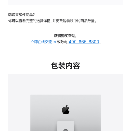
板
-
想购买多件商品？
可
你可以查看完整的送货详情，并更改购物袋中的商品数量。
调
倾
斜
获得购买帮助，
度
立即在线交流
(在
或致电
400-666-8800
。
及
新
高
窗
度
口
包装内容
的
中
支
打
架
开)
的
分
期
付
款
选
项)