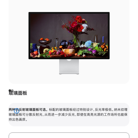
玻璃面板
两种抗反射玻璃面板可选。
标配的玻璃面板经过特别设计，反光率极低。纳米纹理
展
玻璃面板可分散反射光，从而进一步减少反光，即使在高亮光源的工作场所也能保
持出色画质。
开