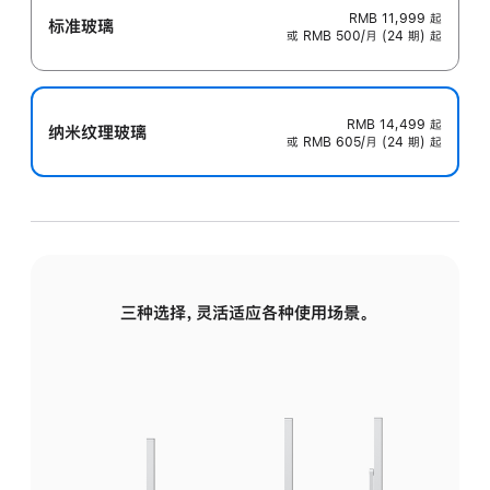
RMB 11,999
起
标准玻璃
或 RMB 500/月 (24 期) 起
RMB 14,499
起
纳米纹理玻璃
或 RMB 605/月 (24 期) 起
三种选择，灵活适应各种使用场景。
标