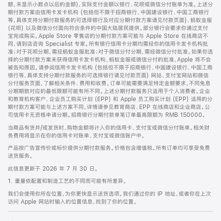
脚
额，未显示小数点以后的金额)，实际支付金额以银行、花呗或微信分付账单为准。上述分
期付款方案由信用卡发卡机构 (包括但不限于招商银行、中国建设银行、中国工商银行
等，具体支持分期付款服务的可选择银行及对应分期付款方案请见付款页面)、蚂蚁金服
(花呗) 以及微信分付面向符合条件的中国大陆居民提供。部分银行会要求你通过支付
宝完成购买。Apple Store 零售店的分期付款方案可能与 Apple Store 在线商店不
同，请到店咨询 Specialist 专家。所有银行信用卡分期均需经你的信用卡发卡机构批
准；对于花呗分期，需经蚂蚁金服批准；对于微信分付分期，需经微信分付批准。如果你选
择的分期付款方案未获得信用卡发卡机构、蚂蚁金服或微信分付的批准，Apple 将不会
被告知原因。请参阅信用卡发卡机构 (包括但不限于招商银行、中国建设银行、中国工商
银行等，具体支持分期付款服务的可选择银行请见付款页面) 网站、支付宝网站和微信
分付服务页面，了解相关条件、费用和收费。订单可能需要满足特定金额要求，不同免息
分期期数对应的最低限额可能有所不同。上述分期付款服务只适用于个人消费者。企业
和教育机构客户、企业员工购买计划 (EPP) 和 Apple 员工购买计划 (EPP) 适用的分
期付款方案可能与上述方案不同，详情请参见教育商店、EPP 在线商店和企业商店。公
司信用卡无资格申请分期。招商银行分期付款单笔订单最高限额为 RMB 150000。
当商品有货并/或发货时，购物金额将计入你的信用卡、支付宝或微信分付账单。相关财
务费用将显示在你的信用卡对账单、支付宝或微信账户中。
产品按广告宣传价或标价提供分期付款服务。价格包含增值税。所有订单均可享受免费
送货服务。
此信息更新于 2026 年 7 月 30 日。
1. 重量依配置和制造工艺的不同而可能有所差异。
我们会使用你所在位置，为你更快显示送货选项。我们通过你的 IP 地址，或者你在上次
访问 Apple 网站时输入的位置信息，找到了你的位置。