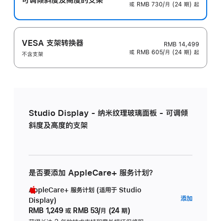
或 RMB 730/月 (24 期) 起
VESA 支架转换器
RMB 14,499
或 RMB 605/月 (24 期) 起
不含支架
Studio Display - 纳米纹理玻璃面板 - 可调倾
斜度及高度的支架
是否要添加 AppleCare+ 服务计划？
AppleCare+ 服务计划 (适用于 Studio
AppleC
添加
Display)
服
RMB 1,249
或
RMB 53/月 (24 期)