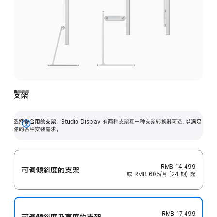
支架
选择你合用的支架。
Studio Display 有两种支架和一种支架转换器可选，以满足
展
你的各种安装需求。
开
RMB 14,499
可调倾斜度的支架
或 RMB 605/月 (24 期) 起
RMB 17,499
可调倾斜度及高‍度的支‍架