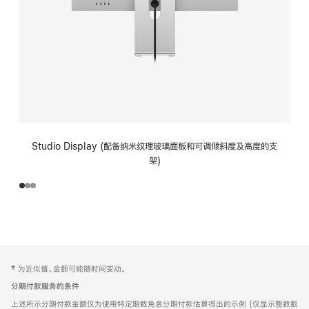
Studio Display (配备纳米纹理玻璃面板和可调倾斜度及高度的支
架)
网
脚
‡ 为近似值。金额可能随时间变动。
注
页
分期付款服务的条件
页
上述所示分期付款金额仅为使用特定期数免息分期付款估算得出的示例 (仅显示整数数