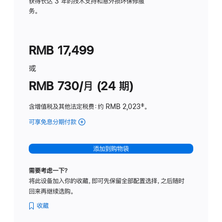
务
获得长达 3 年的技术支持和意外损坏保修服
务。
计
划
(适
RMB 17,499
用
于
或
Studio
RMB 730/月 (24 期)
Display
含增值税及其他法定税费
：约 RMB 2,023
脚
‡。
注
可享免息分期付款
(Studio
Display
-
添加到购物袋
纳
米
需要考虑一下？
纹
将此设备加入你的收藏，即可先保留全部配置选择，之后随时
理
回来再继续选购。
玻
璃
收藏
面