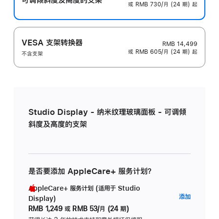
或 RMB 730/月 (24 期) 起
VESA 支架转换器
RMB 14,499
或 RMB 605/月 (24 期) 起
不含支架
Studio Display - 纳米纹理玻璃面板 - 可调倾
斜度及高度的支架
是否要添加 AppleCare+ 服务计划？
AppleCare+ 服务计划 (适用于 Studio
AppleC
添加
Display)
服
RMB 1,249
或
RMB 53/月 (24 期)