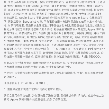
脚
额，未显示小数点以后的金额)，实际支付金额以银行、花呗或微信分付账单为准。上述分
期付款方案由信用卡发卡机构 (包括但不限于招商银行、中国建设银行、中国工商银行
等，具体支持分期付款服务的可选择银行及对应分期付款方案请见付款页面)、蚂蚁金服
(花呗) 以及微信分付面向符合条件的中国大陆居民提供。部分银行会要求你通过支付
宝完成购买。Apple Store 零售店的分期付款方案可能与 Apple Store 在线商店不
同，请到店咨询 Specialist 专家。所有银行信用卡分期均需经你的信用卡发卡机构批
准；对于花呗分期，需经蚂蚁金服批准；对于微信分付分期，需经微信分付批准。如果你选
择的分期付款方案未获得信用卡发卡机构、蚂蚁金服或微信分付的批准，Apple 将不会
被告知原因。请参阅信用卡发卡机构 (包括但不限于招商银行、中国建设银行、中国工商
银行等，具体支持分期付款服务的可选择银行请见付款页面) 网站、支付宝网站和微信
分付服务页面，了解相关条件、费用和收费。订单可能需要满足特定金额要求，不同免息
分期期数对应的最低限额可能有所不同。上述分期付款服务只适用于个人消费者。企业
和教育机构客户、企业员工购买计划 (EPP) 和 Apple 员工购买计划 (EPP) 适用的分
期付款方案可能与上述方案不同，详情请参见教育商店、EPP 在线商店和企业商店。公
司信用卡无资格申请分期。招商银行分期付款单笔订单最高限额为 RMB 150000。
当商品有货并/或发货时，购物金额将计入你的信用卡、支付宝或微信分付账单。相关财
务费用将显示在你的信用卡对账单、支付宝或微信账户中。
产品按广告宣传价或标价提供分期付款服务。价格包含增值税。所有订单均可享受免费
送货服务。
此信息更新于 2026 年 7 月 30 日。
1. 重量依配置和制造工艺的不同而可能有所差异。
我们会使用你所在位置，为你更快显示送货选项。我们通过你的 IP 地址，或者你在上次
访问 Apple 网站时输入的位置信息，找到了你的位置。