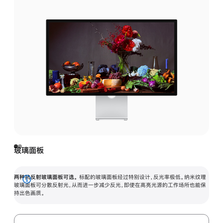
玻璃面板
两种抗反射玻璃面板可选。
标配的玻璃面板经过特别设计，反光率极低。纳米纹理
展
玻璃面板可分散反射光，从而进一步减少反光，即使在高亮光源的工作场所也能保
持出色画质。
开