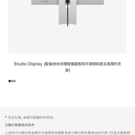
Studio Display (配备纳米纹理玻璃面板和可调倾斜度及高度的支
架)
网
脚
‡ 为近似值。金额可能随时间变动。
注
页
分期付款服务的条件
页
上述所示分期付款金额仅为使用特定期数免息分期付款估算得出的示例 (仅显示整数数