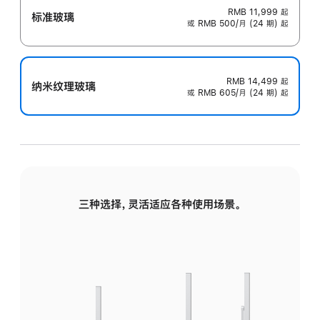
RMB 11,999
起
标准玻璃
或 RMB 500/月 (24 期) 起
RMB 14,499
起
纳米纹理玻璃
或 RMB 605/月 (24 期) 起
三种选择，灵活适应各种使用场景。
标