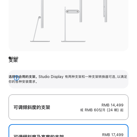
支架
选择你合用的支架。
Studio Display 有两种支架和一种支架转换器可选，以满足
展
你的各种安装需求。
开
RMB 14,499
可调倾斜度的支架
或 RMB 605/月 (24 期) 起
RMB 17,499
可调倾斜度及高‍度的支‍架