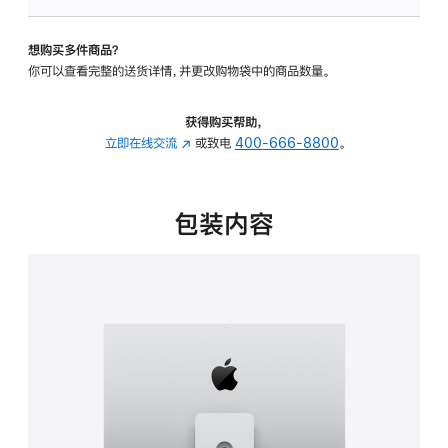
板
-
想购买多件商品？
可
你可以查看完整的送货详情，并更改购物袋中的商品数量。
调
倾
斜
获得购买帮助，
度
立即在线交流
(在
或致电
400-666-8800
。
及
新
高
窗
度
口
包装内容
的
中
支
打
架
开)
的
分
期
付
款
选
项)