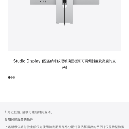
Studio Display (配备纳米纹理玻璃面板和可调倾斜度及高度的支
架)
网
脚
‡ 为近似值。金额可能随时间变动。
注
页
分期付款服务的条件
页
上述所示分期付款金额仅为使用特定期数免息分期付款估算得出的示例 (仅显示整数数