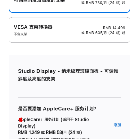
或 RMB 730/月 (24 期) 起
VESA 支架转换器
RMB 14,499
或 RMB 605/月 (24 期) 起
不含支架
Studio Display - 纳米纹理玻璃面板 - 可调倾
斜度及高度的支架
是否要添加 AppleCare+ 服务计划？
AppleCare+ 服务计划 (适用于 Studio
AppleC
添加
Display)
服
RMB 1,249
或
RMB 53/月 (24 期)