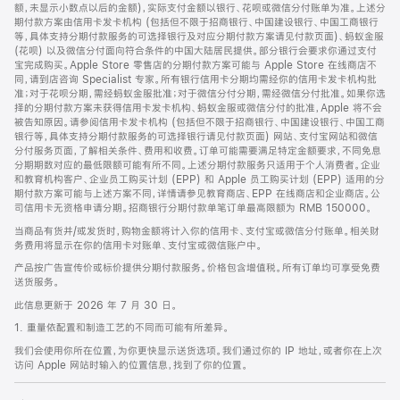
脚
额，未显示小数点以后的金额)，实际支付金额以银行、花呗或微信分付账单为准。上述分
期付款方案由信用卡发卡机构 (包括但不限于招商银行、中国建设银行、中国工商银行
等，具体支持分期付款服务的可选择银行及对应分期付款方案请见付款页面)、蚂蚁金服
(花呗) 以及微信分付面向符合条件的中国大陆居民提供。部分银行会要求你通过支付
宝完成购买。Apple Store 零售店的分期付款方案可能与 Apple Store 在线商店不
同，请到店咨询 Specialist 专家。所有银行信用卡分期均需经你的信用卡发卡机构批
准；对于花呗分期，需经蚂蚁金服批准；对于微信分付分期，需经微信分付批准。如果你选
择的分期付款方案未获得信用卡发卡机构、蚂蚁金服或微信分付的批准，Apple 将不会
被告知原因。请参阅信用卡发卡机构 (包括但不限于招商银行、中国建设银行、中国工商
银行等，具体支持分期付款服务的可选择银行请见付款页面) 网站、支付宝网站和微信
分付服务页面，了解相关条件、费用和收费。订单可能需要满足特定金额要求，不同免息
分期期数对应的最低限额可能有所不同。上述分期付款服务只适用于个人消费者。企业
和教育机构客户、企业员工购买计划 (EPP) 和 Apple 员工购买计划 (EPP) 适用的分
期付款方案可能与上述方案不同，详情请参见教育商店、EPP 在线商店和企业商店。公
司信用卡无资格申请分期。招商银行分期付款单笔订单最高限额为 RMB 150000。
当商品有货并/或发货时，购物金额将计入你的信用卡、支付宝或微信分付账单。相关财
务费用将显示在你的信用卡对账单、支付宝或微信账户中。
产品按广告宣传价或标价提供分期付款服务。价格包含增值税。所有订单均可享受免费
送货服务。
此信息更新于 2026 年 7 月 30 日。
1. 重量依配置和制造工艺的不同而可能有所差异。
我们会使用你所在位置，为你更快显示送货选项。我们通过你的 IP 地址，或者你在上次
访问 Apple 网站时输入的位置信息，找到了你的位置。