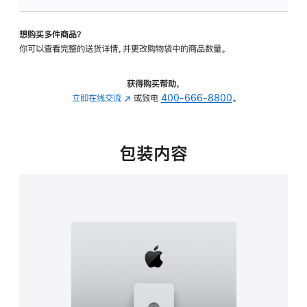
板
-
想购买多件商品？
可
你可以查看完整的送货详情，并更改购物袋中的商品数量。
调
倾
斜
获得购买帮助，
度
立即在线交流
(在
或致电
400-666-8800
。
及
新
高
窗
度
口
包装内容
的
中
支
打
架
开)
的
分
期
付
款
选
项)