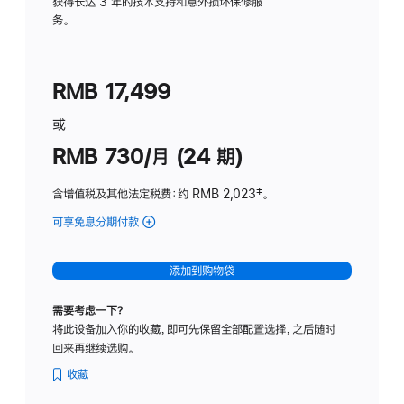
务
获得长达 3 年的技术支持和意外损坏保修服
务。
计
划
(适
RMB 17,499
用
于
或
Studio
RMB 730/月 (24 期)
Display
含增值税及其他法定税费
：约 RMB 2,023
脚
‡。
注
可享免息分期付款
(Studio
Display
-
添加到购物袋
纳
米
需要考虑一下？
纹
将此设备加入你的收藏，即可先保留全部配置选择，之后随时
理
回来再继续选购。
玻
璃
收藏
面