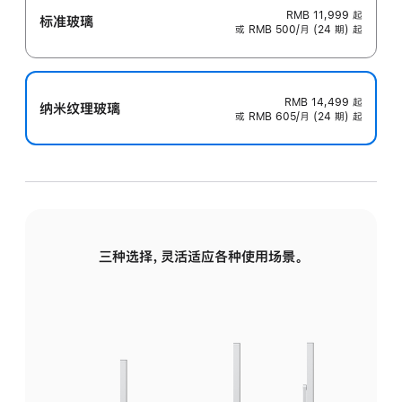
RMB 11,999
起
标准玻璃
或 RMB 500/月 (24 期) 起
RMB 14,499
起
纳米纹理玻璃
或 RMB 605/月 (24 期) 起
三种选择，灵活适应各种使用场景。
标