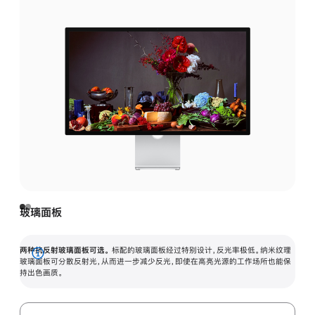
玻璃面板
两种抗反射玻璃面板可选。
标配的玻璃面板经过特别设计，反光率极低。纳米纹理
展
玻璃面板可分散反射光，从而进一步减少反光，即使在高亮光源的工作场所也能保
持出色画质。
开