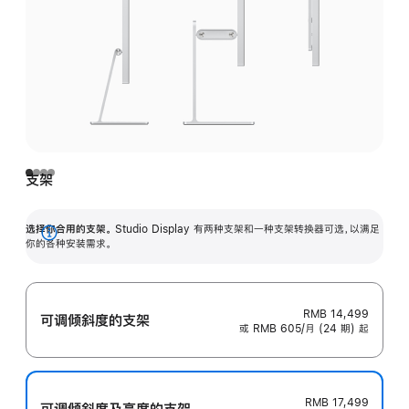
支架
选择你合用的支架。
Studio Display 有两种支架和一种支架转换器可选，以满足
展
你的各种安装需求。
开
RMB 14,499
可调倾斜度的支架
或 RMB 605/月 (24 期) 起
RMB 17,499
可调倾斜度及高‍度的支‍架