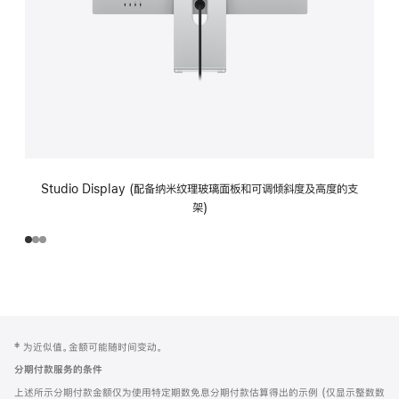
Studio Display (配备纳米纹理玻璃面板和可调倾斜度及高度的支
架)
网
脚
‡ 为近似值。金额可能随时间变动。
注
页
分期付款服务的条件
页
上述所示分期付款金额仅为使用特定期数免息分期付款估算得出的示例 (仅显示整数数