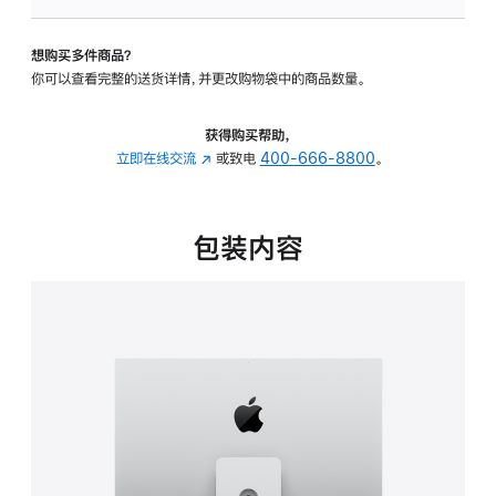
板
-
想购买多件商品？
可
你可以查看完整的送货详情，并更改购物袋中的商品数量。
调
倾
斜
获得购买帮助，
度
立即在线交流
(在
或致电
400-666-8800
。
及
新
高
窗
度
口
包装内容
的
中
支
打
架
开)
的
分
期
付
款
选
项)