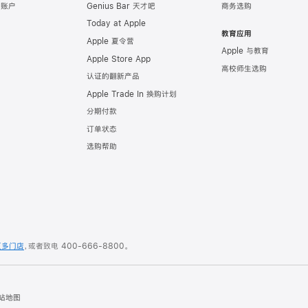
e 账户
Genius Bar 天才吧
商务选购
Today at Apple
教育应用
Apple 夏令营
Apple 与教育
Apple Store App
高校师生选购
认证的翻新产品
Apple Trade In 换购计划
分期付款
订单状态
选购帮助
更多门店
，或者致电
400-666-8800
。
站地图