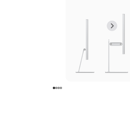
上
下
一
一
张
张
图
图
库
库
图
图
片
片
-
-
支
支
架
架