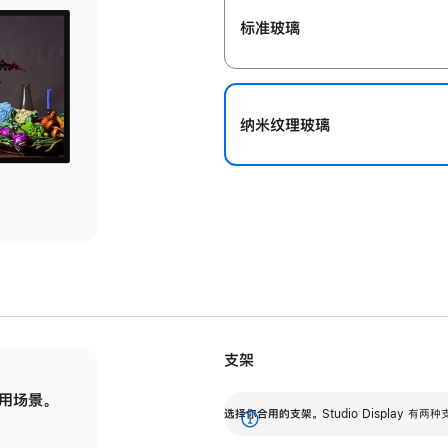
标准玻璃
纳米纹理玻璃
支架
用场景。
标配可调倾斜度的支架，提供 30 度的倾斜度
选
选择你合用的支架。
Studio Display
调节范围。
展