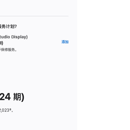
 服务计划？
dio Display)
AppleCare+
添加
期)
服
坏保修服务。
务
计
划
(适
用
于
24 期)
Studio
Display)
2,023
脚
‡。
注