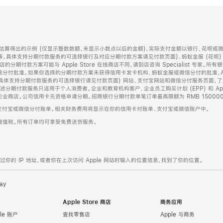
算得出的示例 (仅显示整数数额，未显示小数点以后的金额)，实际支付金额以银行、花呗或
等，具体支持分期付款服务的可选择银行及对应分期付款方案请见付款页面)、蚂蚁金服 (花呗
售店的分期付款方案可能与 Apple Store 在线商店不同，请到店咨询 Specialist 专
分付批准。如果你选择的分期付款方案未获得信用卡发卡机构、蚂蚁金服或微信分付的批准，Ap
具体支持分期付款服务的可选择银行请见付款页面) 网站、支付宝网站和微信分付服务页面，
期付款服务只适用于个人消费者。企业和教育机构客户、企业员工购买计划 (EPP) 和 Appl
企业商店。公司信用卡无资格申请分期。招商银行分期付款单笔订单最高限额为 RMB 150000
支付宝或微信分付账单。相关财务费用将显示在你的信用卡对账单、支付宝或微信账户中。
增值税。所有订单均可享受免费送货服务。
的 IP 地址，或者你在上次访问 Apple 网站时输入的位置信息，找到了你的位置。
ay
Apple Store 商店
商务应用
le 账户
查找零售店
Apple 与商务