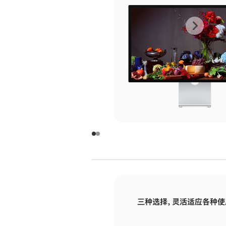
上
下
一
一
张
张
图
图
库
库
图
图
片
片
-
-
玻
玻
璃
璃
三种选择，灵活适应各种使
面
面
板
板