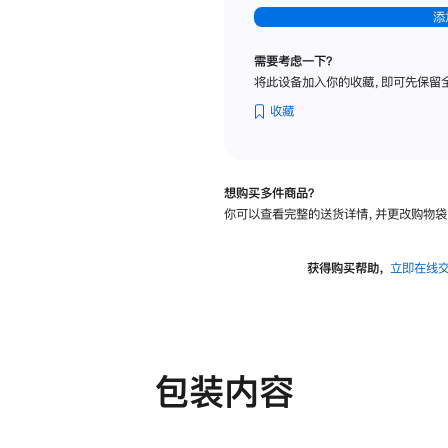
-
添
纳
米
需要考虑一下？
纹
将此设备加入你的收藏，即可先保留
理
玻
收藏
璃
面
板
想购买多件商品？
-
你可以查看完整的送货详情，并更改购物袋
可
调
倾
获得购买帮助，
立即在线
斜
度
及
高
度
包装内容
的
支
架
的