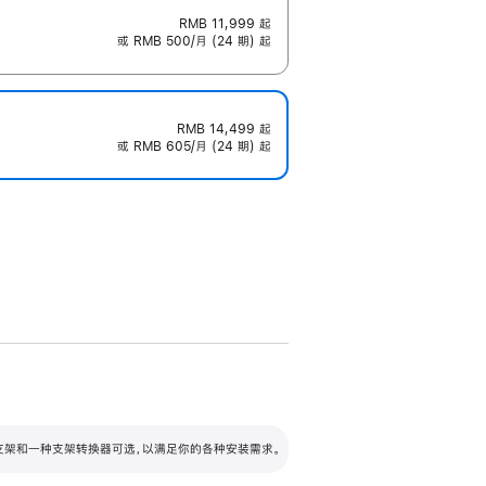
RMB 11,999
起
或 RMB 500/月 (24 期) 起
RMB 14,499
起
或 RMB 605/月 (24 期) 起
配可调倾斜度及高度的支架，额外增加 105
VESA 支架转换器
 有两种支架和一种支架转换器可选，以满足你的各种安装需求。
毫米的高度调节范围。
容的支架 (未随附)