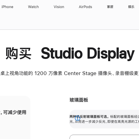
iPhone
Watch
Vision
AirPods
家居
娱乐
购买 Studio Display
桌上视角功能的 1200 万像素 Center Stage 摄像头、录音棚
玻璃面板
，可减少使用
纳米纹理玻璃面板可进一步减少反光，即使在
两种抗反射玻璃面板可选。
标配的玻璃面板经
。
有高亮光源的场所使用，也能保持出色画质。
展
光，从而进一步减少反光，即使在高亮光源的工
开