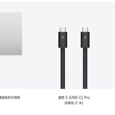
分
期
付
款
选
项)
理玻璃面板和可调倾
雷雳 5 (USB-C) Pro
连接线 (1 米)