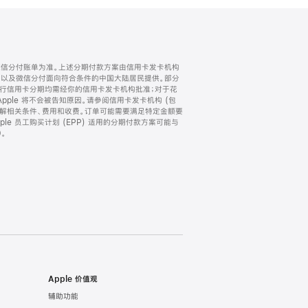
微信分付账单为准。上述分期付款方案由信用卡发卡机构
) 以及微信分付面向符合条件的中国大陆居民提供。部分
家。所有银行信用卡分期均需经你的信用卡发卡机构批准；对于花
ple 将不会被告知原因。请参阅信用卡发卡机构 (包
了解相关条件、费用和收费。订单可能需要满足特定金额要
e 员工购买计划 (EPP) 适用的分期付款方案可能与
。
Apple 价值观
辅助功能