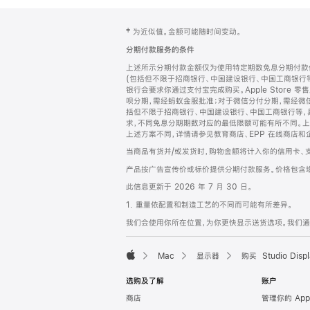
网
脚
‡ 为近似值。金额可能随时间变动。
注
页
分期付款服务的条件
页
上述所示分期付款金额仅为使用特定期数免息分期付款估
脚
(包括但不限于招商银行、中国建设银行、中国工商银行
银行会要求你通过支付宝完成购买。Apple Store 零
呗分期，需经蚂蚁金服批准；对于微信分付分期，需经微信
括但不限于招商银行、中国建设银行、中国工商银行等，
求，不同免息分期期数对应的最低限额可能有所不同。上述分
上述方案不同，详情请参见教育商店、EPP 在线商店和
当商品有货并/或发货时，购物金额将计入你的信用卡、
产品按广告宣传价或标价提供分期付款服务。价格包含
此信息更新于 2026 年 7 月 30 日。
1. 重量依配置和制造工艺的不同而可能有所差异。
我们会使用你所在位置，为你更快显示送货选项。我们通过你
Mac
显示器
购买 Studio Displ
Apple
选购及了解
账户
商店
管理你的 App