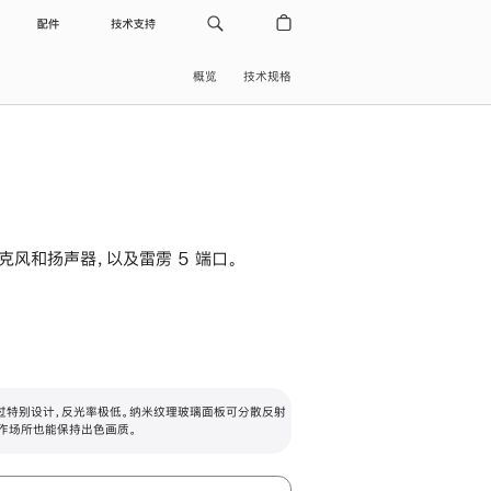
配件
技术支持
概览
技术规格
级麦克风和扬声器，以及雷雳 5 端口。
过特别设计，反光率极低。纳米纹理玻璃面板可分散反射
作场所也能保持出色画质。