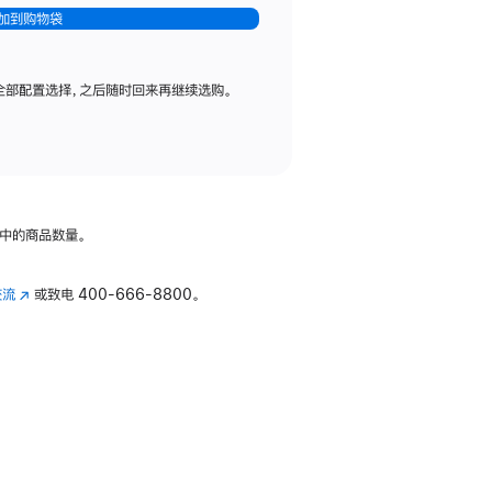
加到购物袋
全部配置选择，之后随时回来再继续选购。
中的商品数量。
交流
(在
或致电
400-666-8800。
新
窗
口
中
打
开)