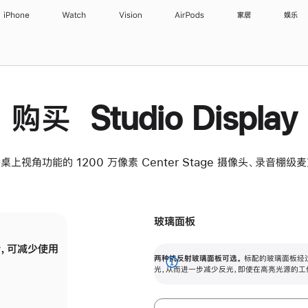
iPhone
Watch
Vision
AirPods
家居
娱乐
购买 Studio Display
桌上视角功能的 1200 万像素 Center Stage 摄像头、录音棚
玻璃面板
，可减少使用
纳米纹理玻璃面板可进一步减少反光，即使在
两种抗反射玻璃面板可选。
标配的玻璃面板经
。
有高亮光源的场所使用，也能保持出色画质。
展
光，从而进一步减少反光，即使在高亮光源的工
开