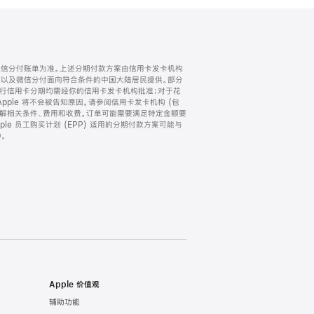
微信分付账单为准。上述分期付款方案由信用卡发卡机构
) 以及微信分付面向符合条件的中国大陆居民提供。部分
家。所有银行信用卡分期均需经你的信用卡发卡机构批准；对于花
ple 将不会被告知原因。请参阅信用卡发卡机构 (包
了解相关条件、费用和收费。订单可能需要满足特定金额要
e 员工购买计划 (EPP) 适用的分期付款方案可能与
。
Apple 价值观
辅助功能