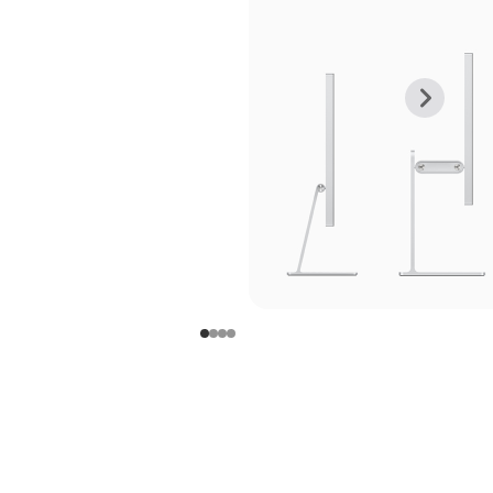
上
下
一
一
张
张
图
图
库
库
图
图
片
片
-
-
支
支
架
架