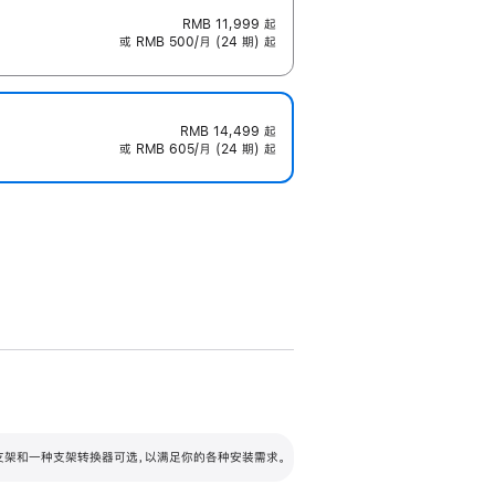
RMB 11,999
起
或 RMB 500/月 (24 期) 起
RMB 14,499
起
或 RMB 605/月 (24 期) 起
配可调倾斜度及高度的支架，额外增加 105
VESA 支架转换器
 有两种支架和一种支架转换器可选，以满足你的各种安装需求。
毫米的高度调节范围。
容的支架 (未随附)