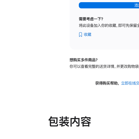
-
添
纳
米
需要考虑一下？
纹
将此设备加入你的收藏，即可先保留
理
玻
收藏
璃
面
板
想购买多件商品？
-
你可以查看完整的送货详情，并更改购物袋
可
调
倾
获得购买帮助，
立即在线
斜
度
及
高
度
包装内容
的
支
架
的