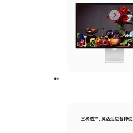
上
下
一
一
张
张
图
图
库
库
图
图
片
片
-
-
玻
玻
璃
璃
三种选择，灵活适应各种使
面
面
板
板