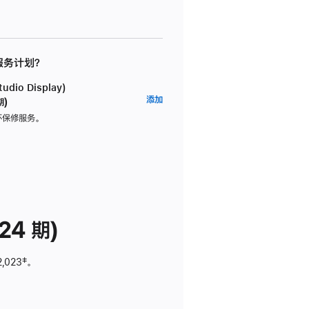
 服务计划？
dio Display)
AppleCare+
添加
期)
服
坏保修服务。
务
计
划
(适
用
于
24 期)
Studio
Display)
2,023
脚
‡。
注