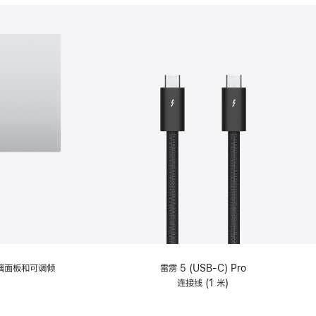
分
期
付
款
选
项)
理玻璃面板和可调倾
雷雳 5 (USB-C) Pro
连接线 (1 米)