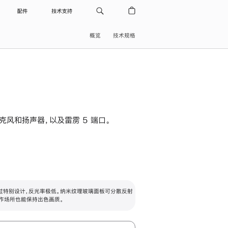
配件
技术支持
概览
技术规格
级麦克风和扬声器，以及雷雳 5 端口。
过特别设计，反光率极低。纳米纹理玻璃面板可分散反射
作场所也能保持出色画质。