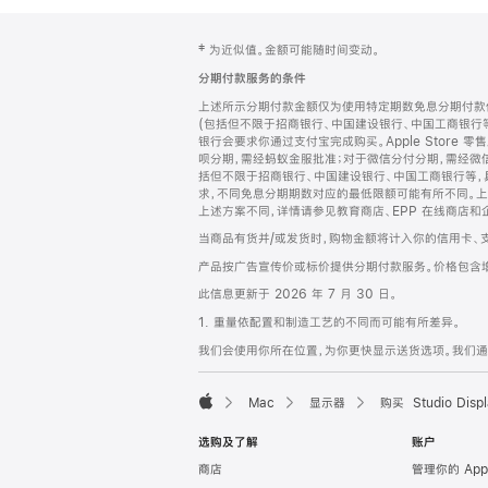
网
脚
‡ 为近似值。金额可能随时间变动。
注
页
分期付款服务的条件
页
上述所示分期付款金额仅为使用特定期数免息分期付款估
脚
(包括但不限于招商银行、中国建设银行、中国工商银行
银行会要求你通过支付宝完成购买。Apple Store 零
呗分期，需经蚂蚁金服批准；对于微信分付分期，需经微信
括但不限于招商银行、中国建设银行、中国工商银行等，
求，不同免息分期期数对应的最低限额可能有所不同。上述分
上述方案不同，详情请参见教育商店、EPP 在线商店和
当商品有货并/或发货时，购物金额将计入你的信用卡、
产品按广告宣传价或标价提供分期付款服务。价格包含
此信息更新于 2026 年 7 月 30 日。
1. 重量依配置和制造工艺的不同而可能有所差异。
我们会使用你所在位置，为你更快显示送货选项。我们通过你
Mac
显示器
购买 Studio Displ
Apple
选购及了解
账户
商店
管理你的 App