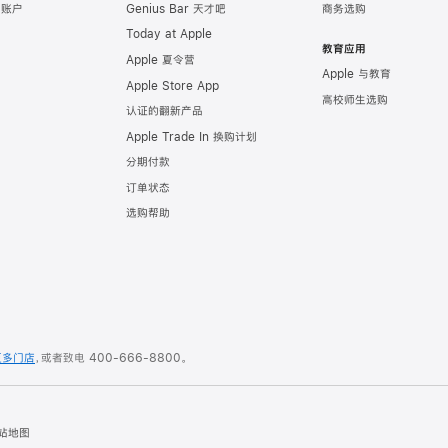
e 账户
Genius Bar 天才吧
商务选购
Today at Apple
教育应用
Apple 夏令营
Apple 与教育
Apple Store App
高校师生选购
认证的翻新产品
Apple Trade In 换购计划
分期付款
订单状态
选购帮助
更多门店
，或者致电
400-666-8800
。
站地图