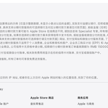
算得出的示例 (仅显示整数数额，未显示小数点以后的金额)，实际支付金额以银行、花呗或
等，具体支持分期付款服务的可选择银行及对应分期付款方案请见付款页面)、蚂蚁金服 (花呗
售店的分期付款方案可能与 Apple Store 在线商店不同，请到店咨询 Specialist 专
分付批准。如果你选择的分期付款方案未获得信用卡发卡机构、蚂蚁金服或微信分付的批准，Ap
具体支持分期付款服务的可选择银行请见付款页面) 网站、支付宝网站和微信分付服务页面，
期付款服务只适用于个人消费者。企业和教育机构客户、企业员工购买计划 (EPP) 和 Appl
企业商店。公司信用卡无资格申请分期。招商银行分期付款单笔订单最高限额为 RMB 150000
支付宝或微信分付账单。相关财务费用将显示在你的信用卡对账单、支付宝或微信账户中。
增值税。所有订单均可享受免费送货服务。
的 IP 地址，或者你在上次访问 Apple 网站时输入的位置信息，找到了你的位置。
ay
Apple Store 商店
商务应用
le 账户
查找零售店
Apple 与商务