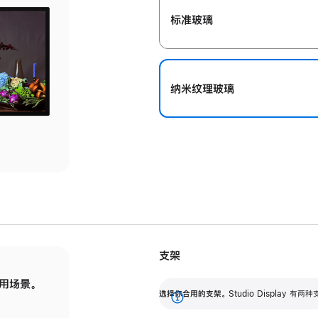
标准玻璃
纳米纹理玻璃
支架
用场景。
标配可调倾斜度的支架，提供 30 度的倾斜度
选
选择你合用的支架。
Studio Display
调节范围。
展