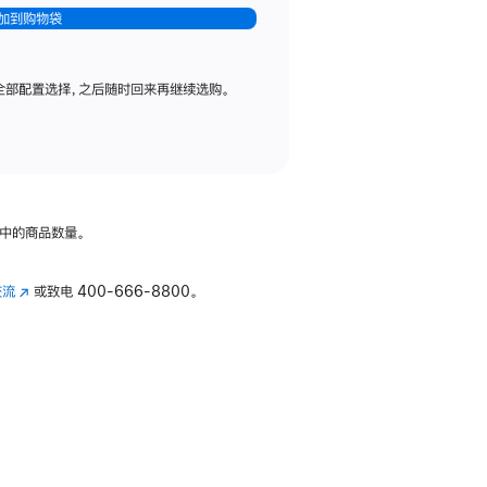
加到购物袋
全部配置选择，之后随时回来再继续选购。
中的商品数量。
交流
(在
或致电
400-666-8800。
新
窗
口
中
打
开)