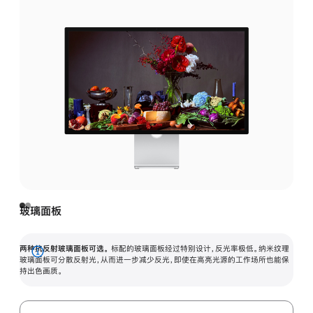
玻璃面板
两种抗反射玻璃面板可选。
标配的玻璃面板经过特别设计，反光率极低。纳米纹理
展
玻璃面板可分散反射光，从而进一步减少反光，即使在高亮光源的工作场所也能保
持出色画质。
开