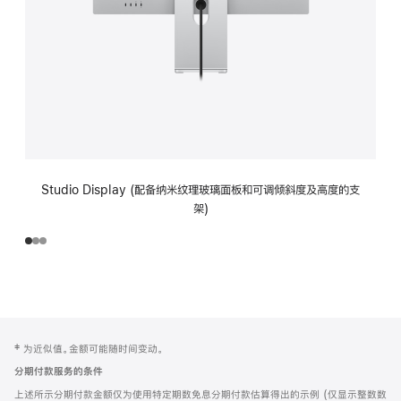
Studio Display (配备纳米纹理玻璃面板和可调倾斜度及高度的支
架)
网
脚
‡ 为近似值。金额可能随时间变动。
注
页
分期付款服务的条件
页
上述所示分期付款金额仅为使用特定期数免息分期付款估算得出的示例 (仅显示整数数