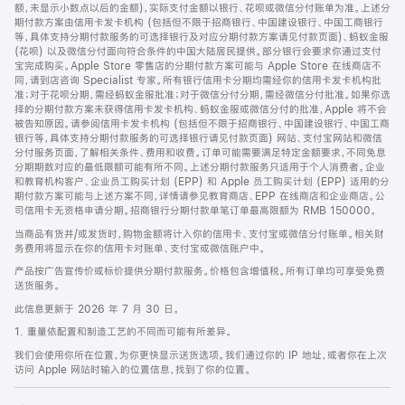
脚
额，未显示小数点以后的金额)，实际支付金额以银行、花呗或微信分付账单为准。上述分
期付款方案由信用卡发卡机构 (包括但不限于招商银行、中国建设银行、中国工商银行
等，具体支持分期付款服务的可选择银行及对应分期付款方案请见付款页面)、蚂蚁金服
(花呗) 以及微信分付面向符合条件的中国大陆居民提供。部分银行会要求你通过支付
宝完成购买。Apple Store 零售店的分期付款方案可能与 Apple Store 在线商店不
同，请到店咨询 Specialist 专家。所有银行信用卡分期均需经你的信用卡发卡机构批
准；对于花呗分期，需经蚂蚁金服批准；对于微信分付分期，需经微信分付批准。如果你选
择的分期付款方案未获得信用卡发卡机构、蚂蚁金服或微信分付的批准，Apple 将不会
被告知原因。请参阅信用卡发卡机构 (包括但不限于招商银行、中国建设银行、中国工商
银行等，具体支持分期付款服务的可选择银行请见付款页面) 网站、支付宝网站和微信
分付服务页面，了解相关条件、费用和收费。订单可能需要满足特定金额要求，不同免息
分期期数对应的最低限额可能有所不同。上述分期付款服务只适用于个人消费者。企业
和教育机构客户、企业员工购买计划 (EPP) 和 Apple 员工购买计划 (EPP) 适用的分
期付款方案可能与上述方案不同，详情请参见教育商店、EPP 在线商店和企业商店。公
司信用卡无资格申请分期。招商银行分期付款单笔订单最高限额为 RMB 150000。
当商品有货并/或发货时，购物金额将计入你的信用卡、支付宝或微信分付账单。相关财
务费用将显示在你的信用卡对账单、支付宝或微信账户中。
产品按广告宣传价或标价提供分期付款服务。价格包含增值税。所有订单均可享受免费
送货服务。
此信息更新于 2026 年 7 月 30 日。
1. 重量依配置和制造工艺的不同而可能有所差异。
我们会使用你所在位置，为你更快显示送货选项。我们通过你的 IP 地址，或者你在上次
访问 Apple 网站时输入的位置信息，找到了你的位置。