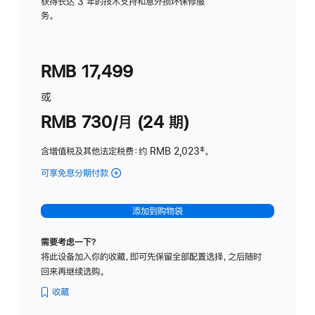
务
获得长达 3 年的技术支持和意外损坏保修服
务。
计
划
(适
RMB 17,499
用
于
或
Studio
RMB 730/月 (24 期)
Display
含增值税及其他法定税费
：约 RMB 2,023
脚
‡。
注
可享免息分期付款
(Studio
Display
-
添加到购物袋
纳
米
需要考虑一下？
纹
将此设备加入你的收藏，即可先保留全部配置选择，之后随时
理
回来再继续选购。
玻
璃
收藏
面