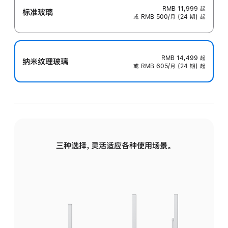
RMB 11,999
起
标准玻璃
或 RMB 500/月 (24 期) 起
RMB 14,499
起
纳米纹理玻璃
或 RMB 605/月 (24 期) 起
三种选择，灵活适应各种使用场景。
标