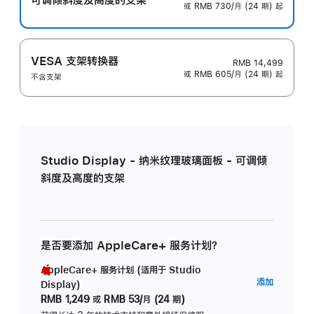
或 RMB 730/月 (24 期) 起
VESA 支架转换器
RMB 14,499
或 RMB 605/月 (24 期) 起
不含支架
Studio Display - 纳米纹理玻璃面板 - 可调倾
斜度及高度的支架
是否要添加 AppleCare+ 服务计划？
AppleCare+ 服务计划 (适用于 Studio
AppleC
添加
Display)
服
RMB 1,249
或
RMB 53/月 (24 期)