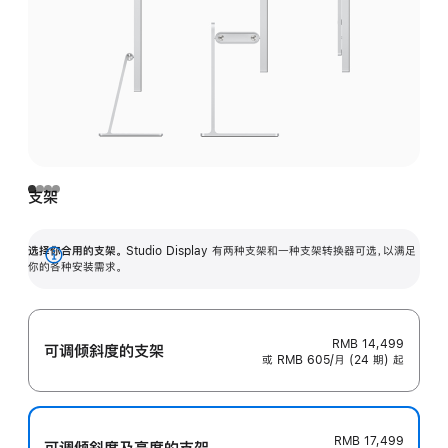
支架
选择你合用的支架。
Studio Display 有两种支架和一种支架转换器可选，以满足
展
你的各种安装需求。
开
RMB 14,499
可调倾斜度的支架
或 RMB 605/月 (24 期) 起
RMB 17,499
可调倾斜度及高‍度的支‍架