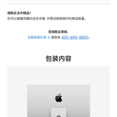
板
-
想购买多件商品？
可
你可以查看完整的送货详情，并更改购物袋中的商品数量。
调
倾
斜
获得购买帮助，
度
立即在线交流
(在
或致电
400-666-8800
。
及
新
高
窗
度
口
包装内容
的
中
支
打
架
开)
的
分
期
付
款
选
项)