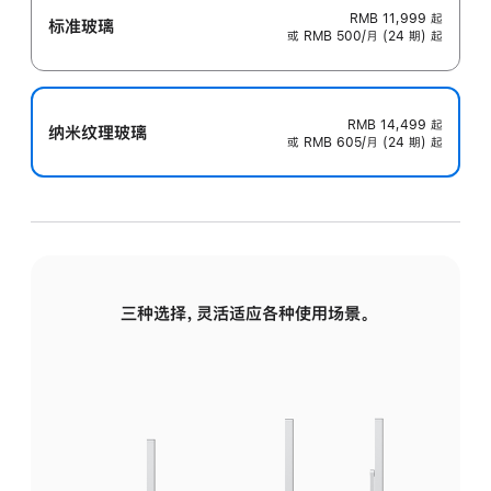
RMB 11,999
起
标准玻璃
或 RMB 500/月 (24 期) 起
RMB 14,499
起
纳米纹理玻璃
或 RMB 605/月 (24 期) 起
三种选择，灵活适应各种使用场景。
标