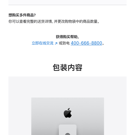
板
-
想购买多件商品？
可
你可以查看完整的送货详情，并更改购物袋中的商品数量。
调
倾
斜
获得购买帮助，
度
立即在线交流
(在
或致电
400-666-8800
。
及
新
高
窗
度
口
包装内容
的
中
支
打
架
开)
的
分
期
付
款
选
项)