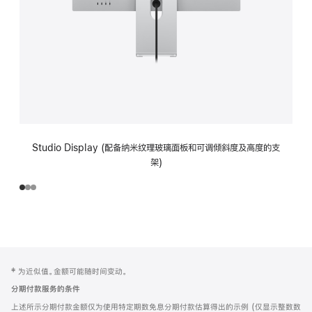
Studio Display (配备纳米纹理玻璃面板和可调倾斜度及高度的支
架)
网
脚
‡ 为近似值。金额可能随时间变动。
注
页
分期付款服务的条件
页
上述所示分期付款金额仅为使用特定期数免息分期付款估算得出的示例 (仅显示整数数