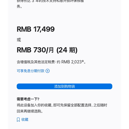
务
获得长达 3 年的技术支持和意外损坏保修服
务。
计
划
(适
RMB 17,499
用
于
或
Studio
RMB 730/月 (24 期)
Display
含增值税及其他法定税费
：约 RMB 2,023
脚
‡。
注
可享免息分期付款
(Studio
Display
-
添加到购物袋
纳
米
需要考虑一下？
纹
将此设备加入你的收藏，即可先保留全部配置选择，之后随时
理
回来再继续选购。
玻
璃
收藏
面