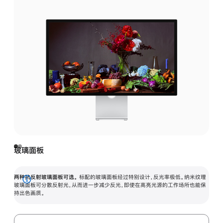
玻璃面板
两种抗反射玻璃面板可选。
标配的玻璃面板经过特别设计，反光率极低。纳米纹理
展
玻璃面板可分散反射光，从而进一步减少反光，即使在高亮光源的工作场所也能保
持出色画质。
开