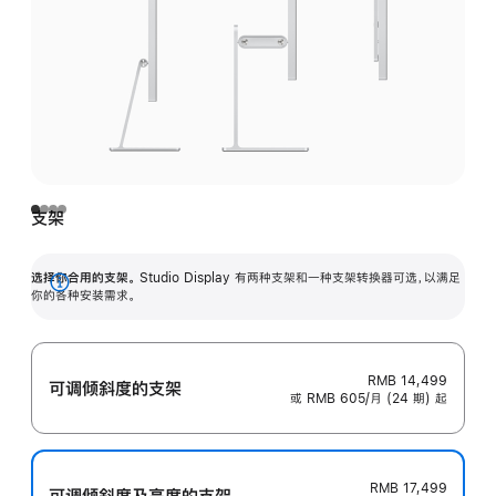
支架
选择你合用的支架。
Studio Display 有两种支架和一种支架转换器可选，以满足
展
你的各种安装需求。
开
RMB 14,499
可调倾斜度的支架
或 RMB 605/月 (24 期) 起
RMB 17,499
可调倾斜度及高‍度的支‍架