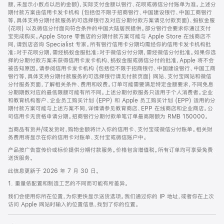
脚
额，未显示小数点以后的金额)，实际支付金额以银行、花呗或微信分付账单为准。上述分
期付款方案由信用卡发卡机构 (包括但不限于招商银行、中国建设银行、中国工商银行
等，具体支持分期付款服务的可选择银行及对应分期付款方案请见付款页面)、蚂蚁金服
(花呗) 以及微信分付面向符合条件的中国大陆居民提供。部分银行会要求你通过支付
宝完成购买。Apple Store 零售店的分期付款方案可能与 Apple Store 在线商店不
同，请到店咨询 Specialist 专家。所有银行信用卡分期均需经你的信用卡发卡机构批
准；对于花呗分期，需经蚂蚁金服批准；对于微信分付分期，需经微信分付批准。如果你选
择的分期付款方案未获得信用卡发卡机构、蚂蚁金服或微信分付的批准，Apple 将不会
被告知原因。请参阅信用卡发卡机构 (包括但不限于招商银行、中国建设银行、中国工商
银行等，具体支持分期付款服务的可选择银行请见付款页面) 网站、支付宝网站和微信
分付服务页面，了解相关条件、费用和收费。订单可能需要满足特定金额要求，不同免息
分期期数对应的最低限额可能有所不同。上述分期付款服务只适用于个人消费者。企业
和教育机构客户、企业员工购买计划 (EPP) 和 Apple 员工购买计划 (EPP) 适用的分
期付款方案可能与上述方案不同，详情请参见教育商店、EPP 在线商店和企业商店。公
司信用卡无资格申请分期。招商银行分期付款单笔订单最高限额为 RMB 150000。
当商品有货并/或发货时，购物金额将计入你的信用卡、支付宝或微信分付账单。相关财
务费用将显示在你的信用卡对账单、支付宝或微信账户中。
产品按广告宣传价或标价提供分期付款服务。价格包含增值税。所有订单均可享受免费
送货服务。
此信息更新于 2026 年 7 月 30 日。
1. 重量依配置和制造工艺的不同而可能有所差异。
我们会使用你所在位置，为你更快显示送货选项。我们通过你的 IP 地址，或者你在上次
访问 Apple 网站时输入的位置信息，找到了你的位置。