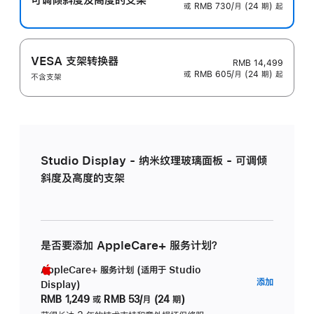
或 RMB 730/月 (24 期) 起
VESA 支架转换器
RMB 14,499
或 RMB 605/月 (24 期) 起
不含支架
Studio Display - 纳米纹理玻璃面板 - 可调倾
斜度及高度的支架
是否要添加 AppleCare+ 服务计划？
AppleCare+ 服务计划 (适用于 Studio
AppleC
添加
Display)
服
RMB 1,249
或
RMB 53/月 (24 期)